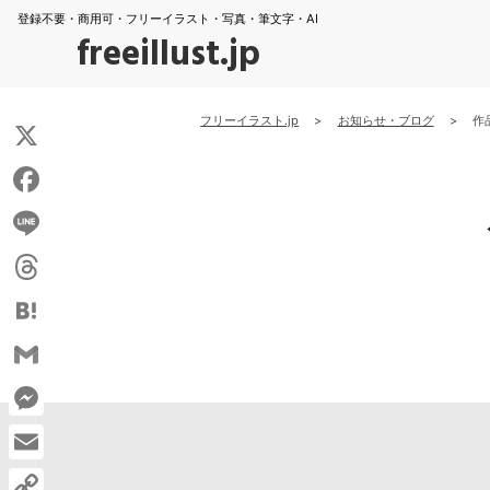
登録不要・商用可・フリーイラスト・写真・筆文字・AI
freeillust.jp
フリーイラスト.jp
>
お知らせ・ブログ
>
作
X
Facebook
Line
Threads
Hatena
Gmail
Messenger
Email