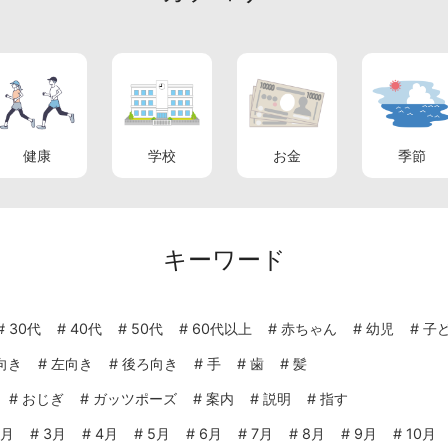
健康
学校
お金
季節
キーワード
#
30代
#
40代
#
50代
#
60代以上
#
赤ちゃん
#
幼児
#
子
向き
#
左向き
#
後ろ向き
#
手
#
歯
#
髪
#
おじぎ
#
ガッツポーズ
#
案内
#
説明
#
指す
2月
#
3月
#
4月
#
5月
#
6月
#
7月
#
8月
#
9月
#
10月