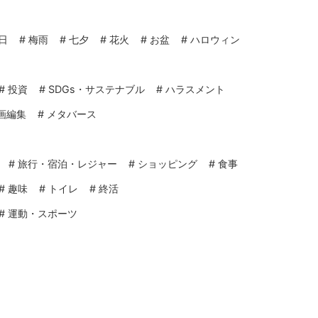
日
#
梅雨
#
七夕
#
花火
#
お盆
#
ハロウィン
#
投資
#
SDGs・サステナブル
#
ハラスメント
画編集
#
メタバース
#
旅行・宿泊・レジャー
#
ショッピング
#
食事
#
趣味
#
トイレ
#
終活
#
運動・スポーツ