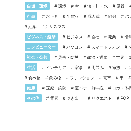
自然・環境
#
環境
#
空
#
海・川・水
#
風景
行事
#
お正月
#
年賀状
#
成人式
#
節分
#
バ
#
紅葉
#
クリスマス
ビジネス・経済
#
ビジネス
#
会社
#
職業
#
情
コンピューター
#
パソコン
#
スマートフォン
#
社会・公共
#
災害・防災
#
政治・選挙
#
世界
生活
#
インテリア
#
家事
#
街並み
#
家族
#
#
食べ物
#
飲み物
#
ファッション
#
電車
#
車
健康
#
医療・病院
#
夏バテ・熱中症
#
ヨガ・体
その他
#
背景
#
吹き出し
#
リクエスト
#
POP