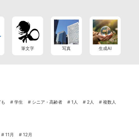
筆文字
写真
生成AI
ども
#
学生
#
シニア・高齢者
#
1人
#
2人
#
複数人
#
11月
#
12月