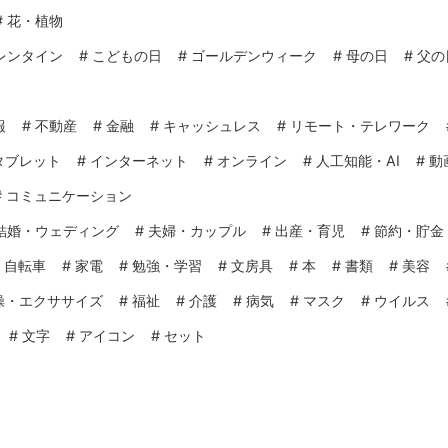
#
花・植物
レンタイン
#
こどもの日
#
ゴールデンウィーク
#
母の日
#
父の
報
#
不動産
#
金融
#
キャッシュレス
#
リモート・テレワーク
タブレット
#
インターネット
#
オンライン
#
人工知能・AI
#
動
#
コミュニケーション
結婚・ウェディング
#
夫婦・カップル
#
出産・育児
#
節約・貯金
#
自転車
#
家電
#
勉強・学習
#
文房具
#
本
#
書類
#
美容
操・エクササイズ
#
福祉
#
介護
#
病気
#
マスク
#
ウイルス
#
文字
#
アイコン
#
セット