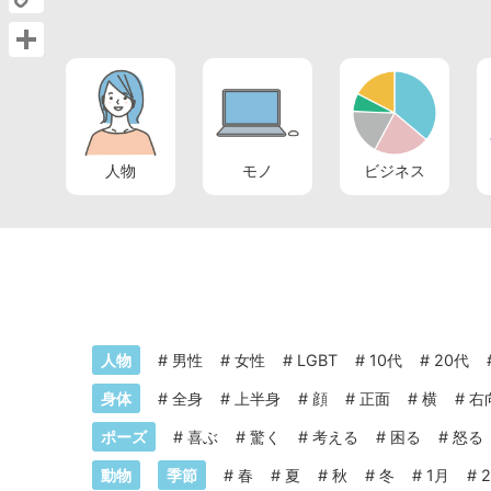
Copy
Link
共
有
人物
モノ
ビジネス
人物
#
男性
#
女性
#
LGBT
#
10代
#
20代
身体
#
全身
#
上半身
#
顔
#
正面
#
横
#
右
ポーズ
#
喜ぶ
#
驚く
#
考える
#
困る
#
怒る
動物
季節
#
春
#
夏
#
秋
#
冬
#
1月
#