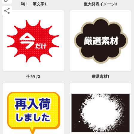
喝！ 筆文字1
重大発表イメージ3
Copy
Link
共
有
今だけ2
厳選素材1