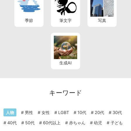
季節
筆文字
写真
生成AI
キーワード
人物
#
男性
#
女性
#
LGBT
#
10代
#
20代
#
30代
#
40代
#
50代
#
60代以上
#
赤ちゃん
#
幼児
#
子ども