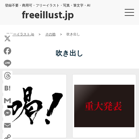
登録不要・商用可・フリーイラスト・写真・筆文字・AI
freeillust.jp
フリーイラスト.jp
>
その他
>
吹き出し
X
吹き出し
Facebook
Line
Threads
Hatena
Gmail
Messenger
Email