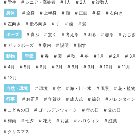
#
学生
#
シニア・高齢者
#
1人
#
2人
#
複数人
身体
#
全身
#
上半身
#
顔
#
正面
#
横
#
右向き
#
左向き
#
後ろ向き
#
手
#
歯
#
髪
ポーズ
#
喜ぶ
#
驚く
#
考える
#
困る
#
怒る
#
おじぎ
#
ガッツポーズ
#
案内
#
説明
#
指す
動物
季節
#
春
#
夏
#
秋
#
冬
#
1月
#
2月
#
3月
#
4月
#
5月
#
6月
#
7月
#
8月
#
9月
#
10月
#
11月
#
12月
自然・環境
#
環境
#
空
#
海・川・水
#
風景
#
花・植物
行事
#
お正月
#
年賀状
#
成人式
#
節分
#
バレンタイン
#
こどもの日
#
ゴールデンウィーク
#
母の日
#
父の日
#
梅雨
#
七夕
#
花火
#
お盆
#
ハロウィン
#
紅葉
#
クリスマス