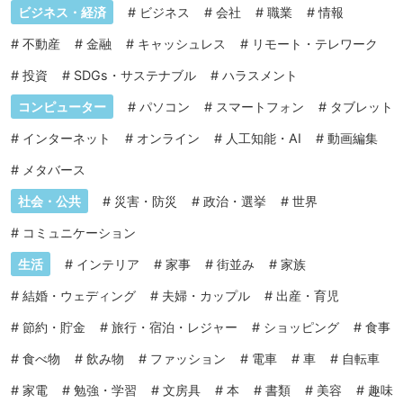
ビジネス・経済
#
ビジネス
#
会社
#
職業
#
情報
#
不動産
#
金融
#
キャッシュレス
#
リモート・テレワーク
#
投資
#
SDGs・サステナブル
#
ハラスメント
コンピューター
#
パソコン
#
スマートフォン
#
タブレット
#
インターネット
#
オンライン
#
人工知能・AI
#
動画編集
#
メタバース
社会・公共
#
災害・防災
#
政治・選挙
#
世界
#
コミュニケーション
生活
#
インテリア
#
家事
#
街並み
#
家族
#
結婚・ウェディング
#
夫婦・カップル
#
出産・育児
#
節約・貯金
#
旅行・宿泊・レジャー
#
ショッピング
#
食事
#
食べ物
#
飲み物
#
ファッション
#
電車
#
車
#
自転車
#
家電
#
勉強・学習
#
文房具
#
本
#
書類
#
美容
#
趣味