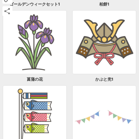
ゴールデンウィークセット1
柏餅1
Copy
Link
共
有
菖蒲の花
かぶと兜1