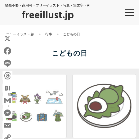
登録不要・商用可・フリーイラスト・写真・筆文字・AI
freeillust.jp
フリーイラスト.jp
>
行事
>
こどもの日
X
こどもの日
Facebook
Line
Threads
Hatena
Gmail
Messenger
Email