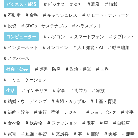
ビジネス・経済
#
ビジネス
#
会社
#
職業
#
情報
#
不動産
#
金融
#
キャッシュレス
#
リモート・テレワーク
#
投資
#
SDGs・サステナブル
#
ハラスメント
コンピューター
#
パソコン
#
スマートフォン
#
タブレット
#
インターネット
#
オンライン
#
人工知能・AI
#
動画編集
#
メタバース
社会・公共
#
災害・防災
#
政治・選挙
#
世界
#
コミュニケーション
生活
#
インテリア
#
家事
#
街並み
#
家族
#
結婚・ウェディング
#
夫婦・カップル
#
出産・育児
#
節約・貯金
#
旅行・宿泊・レジャー
#
ショッピング
#
食事
#
食べ物
#
飲み物
#
ファッション
#
電車
#
車
#
自転車
#
家電
#
勉強・学習
#
文房具
#
本
#
書類
#
美容
#
趣味