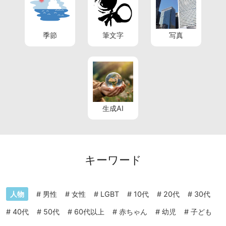
季節
筆文字
写真
生成AI
キーワード
人物
#
男性
#
女性
#
LGBT
#
10代
#
20代
#
30代
#
40代
#
50代
#
60代以上
#
赤ちゃん
#
幼児
#
子ども