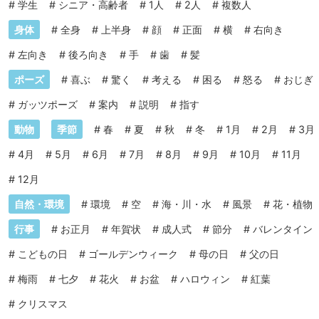
#
学生
#
シニア・高齢者
#
1人
#
2人
#
複数人
身体
#
全身
#
上半身
#
顔
#
正面
#
横
#
右向き
#
左向き
#
後ろ向き
#
手
#
歯
#
髪
ポーズ
#
喜ぶ
#
驚く
#
考える
#
困る
#
怒る
#
おじぎ
#
ガッツポーズ
#
案内
#
説明
#
指す
動物
季節
#
春
#
夏
#
秋
#
冬
#
1月
#
2月
#
3月
#
4月
#
5月
#
6月
#
7月
#
8月
#
9月
#
10月
#
11月
#
12月
自然・環境
#
環境
#
空
#
海・川・水
#
風景
#
花・植物
行事
#
お正月
#
年賀状
#
成人式
#
節分
#
バレンタイン
#
こどもの日
#
ゴールデンウィーク
#
母の日
#
父の日
#
梅雨
#
七夕
#
花火
#
お盆
#
ハロウィン
#
紅葉
#
クリスマス