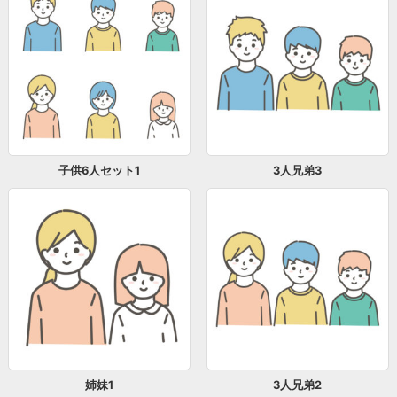
子供6人セット1
3人兄弟3
姉妹1
3人兄弟2