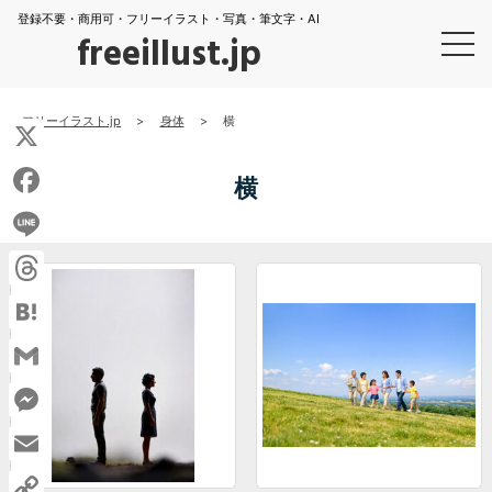
登録不要・商用可・フリーイラスト・写真・筆文字・AI
freeillust.jp
フリーイラスト.jp
>
身体
>
横
X
横
Facebook
Line
Threads
Hatena
Gmail
Messenger
Email