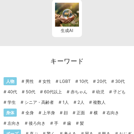
生成AI
キーワード
人物
#
男性
#
女性
#
LGBT
#
10代
#
20代
#
30代
#
40代
#
50代
#
60代以上
#
赤ちゃん
#
幼児
#
子ども
#
学生
#
シニア・高齢者
#
1人
#
2人
#
複数人
身体
#
全身
#
上半身
#
顔
#
正面
#
横
#
右向き
#
左向き
#
後ろ向き
#
手
#
歯
#
髪
ポーズ
#
喜ぶ
#
驚く
#
考える
#
困る
#
怒る
#
おじぎ