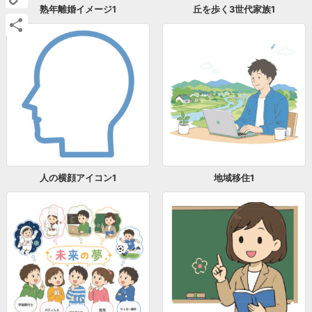
熟年離婚イメージ1
丘を歩く3世代家族1
Copy
Link
共
有
人の横顔アイコン1
地域移住1