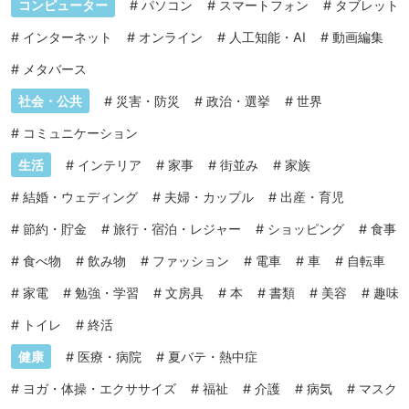
コンピューター
#
パソコン
#
スマートフォン
#
タブレット
#
インターネット
#
オンライン
#
人工知能・AI
#
動画編集
#
メタバース
社会・公共
#
災害・防災
#
政治・選挙
#
世界
#
コミュニケーション
生活
#
インテリア
#
家事
#
街並み
#
家族
#
結婚・ウェディング
#
夫婦・カップル
#
出産・育児
#
節約・貯金
#
旅行・宿泊・レジャー
#
ショッピング
#
食事
#
食べ物
#
飲み物
#
ファッション
#
電車
#
車
#
自転車
#
家電
#
勉強・学習
#
文房具
#
本
#
書類
#
美容
#
趣味
#
トイレ
#
終活
健康
#
医療・病院
#
夏バテ・熱中症
#
ヨガ・体操・エクササイズ
#
福祉
#
介護
#
病気
#
マスク