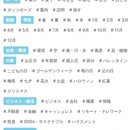
#
ガッツポーズ
#
案内
#
説明
#
指す
動物
季節
#
春
#
夏
#
秋
#
冬
#
1月
#
2月
#
3月
#
4月
#
5月
#
6月
#
7月
#
8月
#
9月
#
10月
#
11月
#
12月
自然・環境
#
環境
#
空
#
海・川・水
#
風景
#
花・植物
行事
#
お正月
#
年賀状
#
成人式
#
節分
#
バレンタイン
#
こどもの日
#
ゴールデンウィーク
#
母の日
#
父の日
#
梅雨
#
七夕
#
花火
#
お盆
#
ハロウィン
#
紅葉
#
クリスマス
ビジネス・経済
#
ビジネス
#
会社
#
職業
#
情報
#
不動産
#
金融
#
キャッシュレス
#
リモート・テレワーク
#
投資
#
SDGs・サステナブル
#
ハラスメント