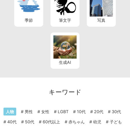
季節
筆文字
写真
生成AI
キーワード
人物
#
男性
#
女性
#
LGBT
#
10代
#
20代
#
30代
#
40代
#
50代
#
60代以上
#
赤ちゃん
#
幼児
#
子ども