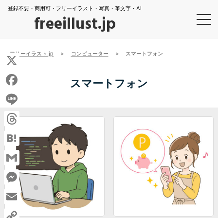
登録不要・商用可・フリーイラスト・写真・筆文字・AI
freeillust.jp
フリーイラスト.jp
>
コンピューター
>
スマートフォン
X
スマートフォン
Facebook
Line
Threads
Hatena
Gmail
Messenger
Email