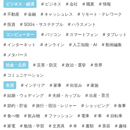
ビジネス・経済
#
ビジネス
#
会社
#
職業
#
情報
#
不動産
#
金融
#
キャッシュレス
#
リモート・テレワーク
#
投資
#
SDGs・サステナブル
#
ハラスメント
コンピューター
#
パソコン
#
スマートフォン
#
タブレット
#
インターネット
#
オンライン
#
人工知能・AI
#
動画編集
#
メタバース
社会・公共
#
災害・防災
#
政治・選挙
#
世界
#
コミュニケーション
生活
#
インテリア
#
家事
#
街並み
#
家族
#
結婚・ウェディング
#
夫婦・カップル
#
出産・育児
#
節約・貯金
#
旅行・宿泊・レジャー
#
ショッピング
#
食事
#
食べ物
#
飲み物
#
ファッション
#
電車
#
車
#
自転車
#
家電
#
勉強・学習
#
文房具
#
本
#
書類
#
美容
#
趣味