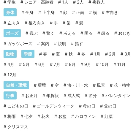
#
学生
#
シニア・高齢者
#
1人
#
2人
#
複数人
身体
#
全身
#
上半身
#
顔
#
正面
#
横
#
右向き
#
左向き
#
後ろ向き
#
手
#
歯
#
髪
ポーズ
#
喜ぶ
#
驚く
#
考える
#
困る
#
怒る
#
おじぎ
#
ガッツポーズ
#
案内
#
説明
#
指す
動物
季節
#
春
#
夏
#
秋
#
冬
#
1月
#
2月
#
3月
#
4月
#
5月
#
6月
#
7月
#
8月
#
9月
#
10月
#
11月
#
12月
自然・環境
#
環境
#
空
#
海・川・水
#
風景
#
花・植物
行事
#
お正月
#
年賀状
#
成人式
#
節分
#
バレンタイン
#
こどもの日
#
ゴールデンウィーク
#
母の日
#
父の日
#
梅雨
#
七夕
#
花火
#
お盆
#
ハロウィン
#
紅葉
#
クリスマス