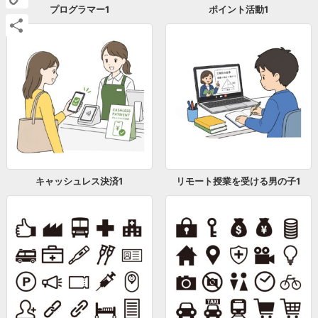
プログラマー1
ポイント活動1
Copy
Link
共
有
キャッシュレス決済1
リモート授業を受ける男の子1