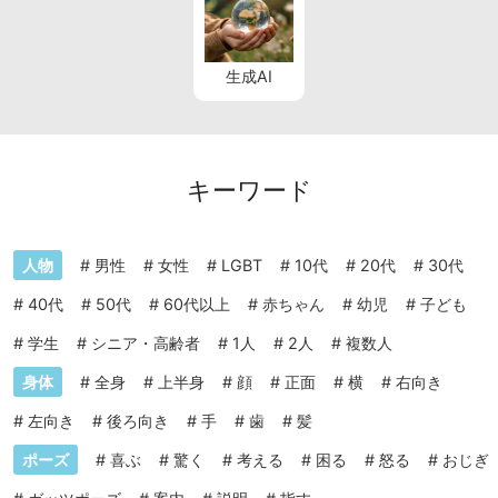
生成AI
キーワード
人物
#
男性
#
女性
#
LGBT
#
10代
#
20代
#
30代
#
40代
#
50代
#
60代以上
#
赤ちゃん
#
幼児
#
子ども
#
学生
#
シニア・高齢者
#
1人
#
2人
#
複数人
身体
#
全身
#
上半身
#
顔
#
正面
#
横
#
右向き
#
左向き
#
後ろ向き
#
手
#
歯
#
髪
ポーズ
#
喜ぶ
#
驚く
#
考える
#
困る
#
怒る
#
おじぎ