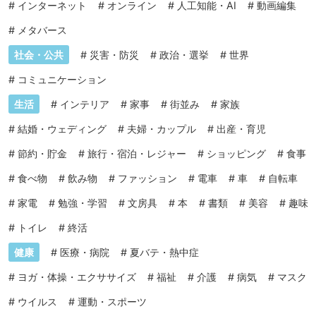
#
インターネット
#
オンライン
#
人工知能・AI
#
動画編集
#
メタバース
社会・公共
#
災害・防災
#
政治・選挙
#
世界
#
コミュニケーション
生活
#
インテリア
#
家事
#
街並み
#
家族
#
結婚・ウェディング
#
夫婦・カップル
#
出産・育児
#
節約・貯金
#
旅行・宿泊・レジャー
#
ショッピング
#
食事
#
食べ物
#
飲み物
#
ファッション
#
電車
#
車
#
自転車
#
家電
#
勉強・学習
#
文房具
#
本
#
書類
#
美容
#
趣味
#
トイレ
#
終活
健康
#
医療・病院
#
夏バテ・熱中症
#
ヨガ・体操・エクササイズ
#
福祉
#
介護
#
病気
#
マスク
#
ウイルス
#
運動・スポーツ