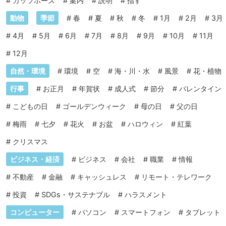
#
ガッツポーズ
#
案内
#
説明
#
指す
動物
季節
#
春
#
夏
#
秋
#
冬
#
1月
#
2月
#
3月
#
4月
#
5月
#
6月
#
7月
#
8月
#
9月
#
10月
#
11月
#
12月
自然・環境
#
環境
#
空
#
海・川・水
#
風景
#
花・植物
行事
#
お正月
#
年賀状
#
成人式
#
節分
#
バレンタイン
#
こどもの日
#
ゴールデンウィーク
#
母の日
#
父の日
#
梅雨
#
七夕
#
花火
#
お盆
#
ハロウィン
#
紅葉
#
クリスマス
ビジネス・経済
#
ビジネス
#
会社
#
職業
#
情報
#
不動産
#
金融
#
キャッシュレス
#
リモート・テレワーク
#
投資
#
SDGs・サステナブル
#
ハラスメント
コンピューター
#
パソコン
#
スマートフォン
#
タブレット