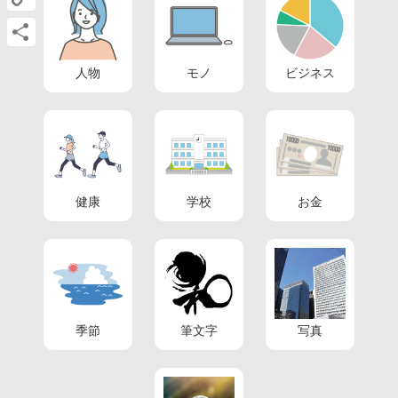
Copy
Link
共
人物
モノ
ビジネス
有
健康
学校
お金
季節
筆文字
写真