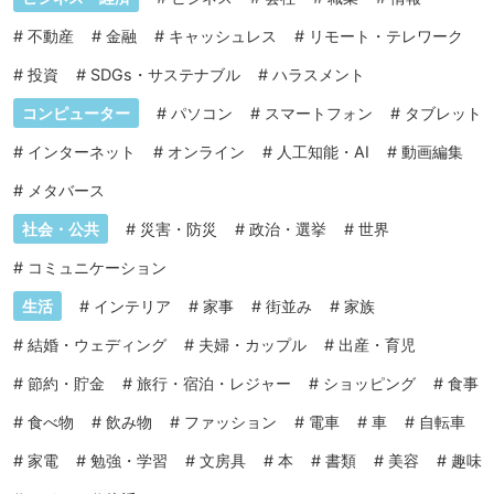
#
不動産
#
金融
#
キャッシュレス
#
リモート・テレワーク
#
投資
#
SDGs・サステナブル
#
ハラスメント
コンピューター
#
パソコン
#
スマートフォン
#
タブレット
#
インターネット
#
オンライン
#
人工知能・AI
#
動画編集
#
メタバース
社会・公共
#
災害・防災
#
政治・選挙
#
世界
#
コミュニケーション
生活
#
インテリア
#
家事
#
街並み
#
家族
#
結婚・ウェディング
#
夫婦・カップル
#
出産・育児
#
節約・貯金
#
旅行・宿泊・レジャー
#
ショッピング
#
食事
#
食べ物
#
飲み物
#
ファッション
#
電車
#
車
#
自転車
#
家電
#
勉強・学習
#
文房具
#
本
#
書類
#
美容
#
趣味