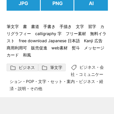
JPG
PNG
AI
筆文字 書 書道 手書き 手描き 文字 習字 カ
リグラフィー calligraphy 字 フリー素材 無料イラ
スト free download Japanese 日本語 Kanji 広告
商用利用可 販売促進 web素材 熨斗 メッセージ
カード 和風
shoppingmode
folder
folder
ビジネス
・
会
ビジネス
筆文字
社
・
コミュニケー
ション
・
POP
・
文字
・
セット
・
案内
・
ビジネス・経
済
・
説明
・
その他