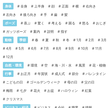
身体
#
全身
#
上半身
#
顔
#
正面
#
横
#
右向き
#
左向き
#
後ろ向き
#
手
#
歯
#
髪
ポーズ
#
喜ぶ
#
驚く
#
考える
#
困る
#
怒る
#
おじぎ
#
ガッツポーズ
#
案内
#
説明
#
指す
動物
季節
#
春
#
夏
#
秋
#
冬
#
1月
#
2月
#
3月
#
4月
#
5月
#
6月
#
7月
#
8月
#
9月
#
10月
#
11月
#
12月
自然・環境
#
環境
#
空
#
海・川・水
#
風景
#
花・植物
行事
#
お正月
#
年賀状
#
成人式
#
節分
#
バレンタイン
#
こどもの日
#
ゴールデンウィーク
#
母の日
#
父の日
#
梅雨
#
七夕
#
花火
#
お盆
#
ハロウィン
#
紅葉
#
クリスマス
ビジネス・経済
#
ビジネス
#
会社
#
職業
#
情報