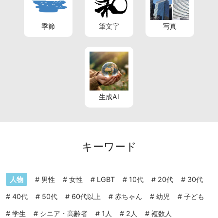
季節
筆文字
写真
生成AI
キーワード
人物
#
男性
#
女性
#
LGBT
#
10代
#
20代
#
30代
#
40代
#
50代
#
60代以上
#
赤ちゃん
#
幼児
#
子ども
#
学生
#
シニア・高齢者
#
1人
#
2人
#
複数人