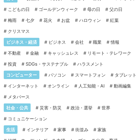
#
こどもの日
#
ゴールデンウィーク
#
母の日
#
父の日
#
梅雨
#
七夕
#
花火
#
お盆
#
ハロウィン
#
紅葉
#
クリスマス
ビジネス・経済
#
ビジネス
#
会社
#
職業
#
情報
#
不動産
#
金融
#
キャッシュレス
#
リモート・テレワーク
#
投資
#
SDGs・サステナブル
#
ハラスメント
コンピューター
#
パソコン
#
スマートフォン
#
タブレット
#
インターネット
#
オンライン
#
人工知能・AI
#
動画編集
#
メタバース
社会・公共
#
災害・防災
#
政治・選挙
#
世界
#
コミュニケーション
生活
#
インテリア
#
家事
#
街並み
#
家族