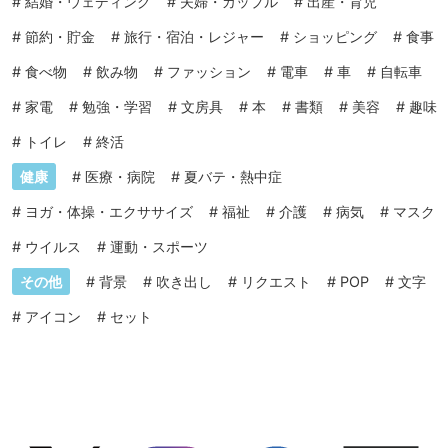
#
結婚・ウェディング
#
夫婦・カップル
#
出産・育児
#
節約・貯金
#
旅行・宿泊・レジャー
#
ショッピング
#
食事
#
食べ物
#
飲み物
#
ファッション
#
電車
#
車
#
自転車
#
家電
#
勉強・学習
#
文房具
#
本
#
書類
#
美容
#
趣味
#
トイレ
#
終活
健康
#
医療・病院
#
夏バテ・熱中症
#
ヨガ・体操・エクササイズ
#
福祉
#
介護
#
病気
#
マスク
#
ウイルス
#
運動・スポーツ
その他
#
背景
#
吹き出し
#
リクエスト
#
POP
#
文字
#
アイコン
#
セット