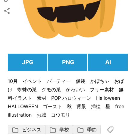
Copy
Link
共
有
JPG
PNG
AI
10月 イベント パーティー 仮装 かぼちゃ おば
け 蜘蛛の巣 クモの巣 かわいい フリー素材 無
料イラスト 素材 POP ハロウィーン Halloween
HALLOWEEN ゴースト 秋 背景 挿絵 星 free
illustration お城 コウモリ
shoppingmode
folder
folder
folder
ビジネス
学校
季節