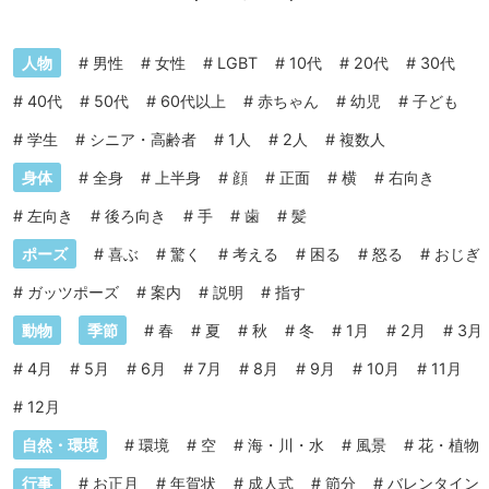
人物
#
男性
#
女性
#
LGBT
#
10代
#
20代
#
30代
#
40代
#
50代
#
60代以上
#
赤ちゃん
#
幼児
#
子ども
#
学生
#
シニア・高齢者
#
1人
#
2人
#
複数人
身体
#
全身
#
上半身
#
顔
#
正面
#
横
#
右向き
#
左向き
#
後ろ向き
#
手
#
歯
#
髪
ポーズ
#
喜ぶ
#
驚く
#
考える
#
困る
#
怒る
#
おじぎ
#
ガッツポーズ
#
案内
#
説明
#
指す
動物
季節
#
春
#
夏
#
秋
#
冬
#
1月
#
2月
#
3月
#
4月
#
5月
#
6月
#
7月
#
8月
#
9月
#
10月
#
11月
#
12月
自然・環境
#
環境
#
空
#
海・川・水
#
風景
#
花・植物
行事
#
お正月
#
年賀状
#
成人式
#
節分
#
バレンタイン