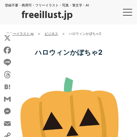
登録不要・商用可・フリーイラスト・写真・筆文字・AI
freeillust.jp
フリーイラスト.jp
>
ビジネス
>
ハロウィンかぼちゃ2
X
ハロウィンかぼちゃ2
Facebook
Line
Threads
Hatena
Gmail
Messenger
Email