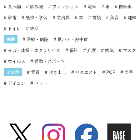
#
食べ物
#
飲み物
#
ファッション
#
電車
#
車
#
自転車
#
家電
#
勉強・学習
#
文房具
#
本
#
書類
#
美容
#
趣味
#
トイレ
#
終活
健康
#
医療・病院
#
夏バテ・熱中症
#
ヨガ・体操・エクササイズ
#
福祉
#
介護
#
病気
#
マスク
#
ウイルス
#
運動・スポーツ
その他
#
背景
#
吹き出し
#
リクエスト
#
POP
#
文字
#
アイコン
#
セット