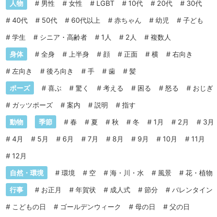
人物
#
男性
#
女性
#
LGBT
#
10代
#
20代
#
30代
#
40代
#
50代
#
60代以上
#
赤ちゃん
#
幼児
#
子ども
#
学生
#
シニア・高齢者
#
1人
#
2人
#
複数人
身体
#
全身
#
上半身
#
顔
#
正面
#
横
#
右向き
#
左向き
#
後ろ向き
#
手
#
歯
#
髪
ポーズ
#
喜ぶ
#
驚く
#
考える
#
困る
#
怒る
#
おじぎ
#
ガッツポーズ
#
案内
#
説明
#
指す
動物
季節
#
春
#
夏
#
秋
#
冬
#
1月
#
2月
#
3月
#
4月
#
5月
#
6月
#
7月
#
8月
#
9月
#
10月
#
11月
#
12月
自然・環境
#
環境
#
空
#
海・川・水
#
風景
#
花・植物
行事
#
お正月
#
年賀状
#
成人式
#
節分
#
バレンタイン
#
こどもの日
#
ゴールデンウィーク
#
母の日
#
父の日