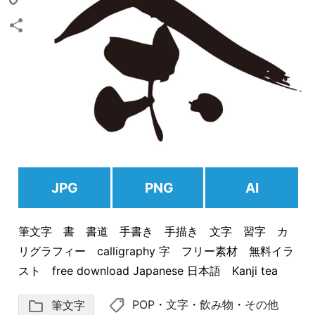
Copy
Link
共
有
JPG
PNG
AI
筆文字 書 書道 手書き 手描き 文字 習字 カ
リグラフィー calligraphy 字 フリー素材 無料イラ
スト free download Japanese 日本語 Kanji tea
shoppingmode
folder
POP
・
文字
・
飲み物
・
その他
筆文字