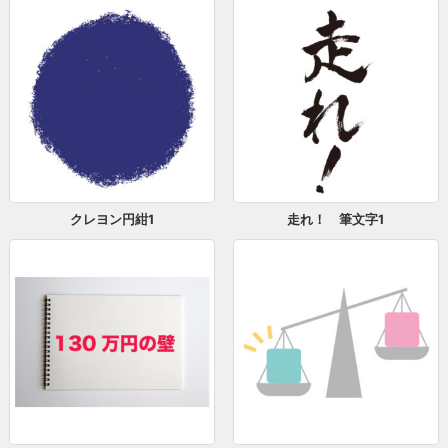
クレヨン円紺1
走れ！ 筆文字1