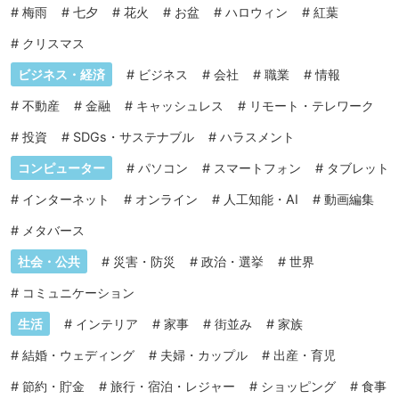
#
梅雨
#
七夕
#
花火
#
お盆
#
ハロウィン
#
紅葉
#
クリスマス
ビジネス・経済
#
ビジネス
#
会社
#
職業
#
情報
#
不動産
#
金融
#
キャッシュレス
#
リモート・テレワーク
#
投資
#
SDGs・サステナブル
#
ハラスメント
コンピューター
#
パソコン
#
スマートフォン
#
タブレット
#
インターネット
#
オンライン
#
人工知能・AI
#
動画編集
#
メタバース
社会・公共
#
災害・防災
#
政治・選挙
#
世界
#
コミュニケーション
生活
#
インテリア
#
家事
#
街並み
#
家族
#
結婚・ウェディング
#
夫婦・カップル
#
出産・育児
#
節約・貯金
#
旅行・宿泊・レジャー
#
ショッピング
#
食事