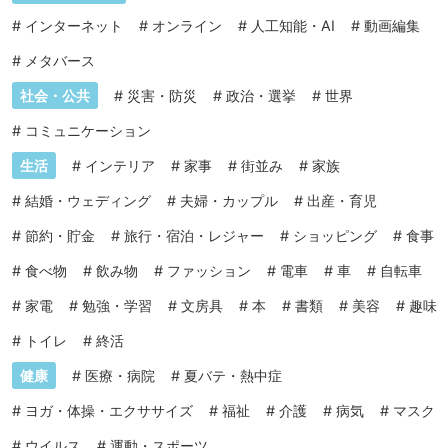
#
インターネット
#
オンライン
#
人工知能・AI
#
動画編集
#
メタバース
社会・公共
#
災害・防災
#
政治・選挙
#
世界
#
コミュニケーション
生活
#
インテリア
#
家事
#
街並み
#
家族
#
結婚・ウェディング
#
夫婦・カップル
#
出産・育児
#
節約・貯金
#
旅行・宿泊・レジャー
#
ショッピング
#
食事
#
食べ物
#
飲み物
#
ファッション
#
電車
#
車
#
自転車
#
家電
#
勉強・学習
#
文房具
#
本
#
書類
#
美容
#
趣味
#
トイレ
#
終活
健康
#
医療・病院
#
夏バテ・熱中症
#
ヨガ・体操・エクササイズ
#
福祉
#
介護
#
病気
#
マスク
#
ウイルス
#
運動・スポーツ