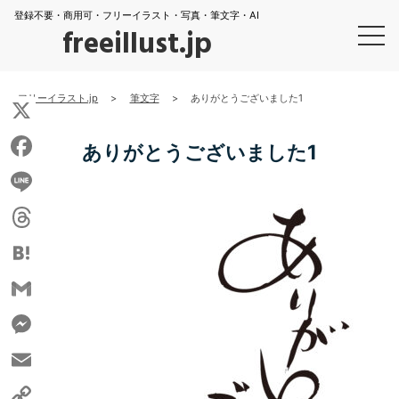
登録不要・商用可・フリーイラスト・写真・筆文字・AI
freeillust.jp
フリーイラスト.jp
>
筆文字
>
ありがとうございました1
X
ありがとうございました1
Facebook
Line
Threads
Hatena
Gmail
Messenger
Email