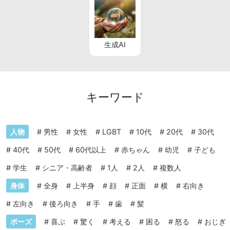
生成AI
キーワード
人物
#
男性
#
女性
#
LGBT
#
10代
#
20代
#
30代
#
40代
#
50代
#
60代以上
#
赤ちゃん
#
幼児
#
子ども
#
学生
#
シニア・高齢者
#
1人
#
2人
#
複数人
身体
#
全身
#
上半身
#
顔
#
正面
#
横
#
右向き
#
左向き
#
後ろ向き
#
手
#
歯
#
髪
ポーズ
#
喜ぶ
#
驚く
#
考える
#
困る
#
怒る
#
おじぎ