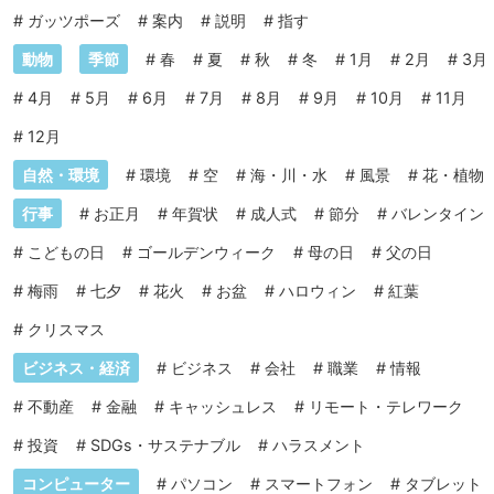
#
ガッツポーズ
#
案内
#
説明
#
指す
動物
季節
#
春
#
夏
#
秋
#
冬
#
1月
#
2月
#
3月
#
4月
#
5月
#
6月
#
7月
#
8月
#
9月
#
10月
#
11月
#
12月
自然・環境
#
環境
#
空
#
海・川・水
#
風景
#
花・植物
行事
#
お正月
#
年賀状
#
成人式
#
節分
#
バレンタイン
#
こどもの日
#
ゴールデンウィーク
#
母の日
#
父の日
#
梅雨
#
七夕
#
花火
#
お盆
#
ハロウィン
#
紅葉
#
クリスマス
ビジネス・経済
#
ビジネス
#
会社
#
職業
#
情報
#
不動産
#
金融
#
キャッシュレス
#
リモート・テレワーク
#
投資
#
SDGs・サステナブル
#
ハラスメント
コンピューター
#
パソコン
#
スマートフォン
#
タブレット