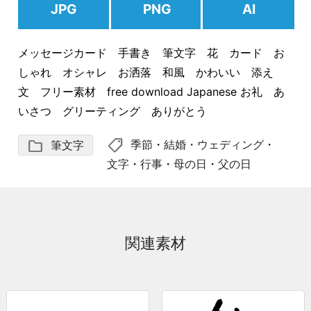
JPG
PNG
AI
メッセージカード 手書き 筆文字 花 カード お
しゃれ オシャレ お洒落 和風 かわいい 添え
文 フリー素材 free download Japanese お礼 あ
いさつ グリーティング ありがとう
shoppingmode
folder
季節
・
結婚・ウェディング
・
筆文字
文字
・
行事
・
母の日
・
父の日
関連素材