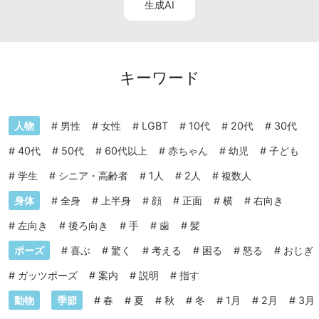
生成AI
キーワード
人物
#
男性
#
女性
#
LGBT
#
10代
#
20代
#
30代
#
40代
#
50代
#
60代以上
#
赤ちゃん
#
幼児
#
子ども
#
学生
#
シニア・高齢者
#
1人
#
2人
#
複数人
身体
#
全身
#
上半身
#
顔
#
正面
#
横
#
右向き
#
左向き
#
後ろ向き
#
手
#
歯
#
髪
ポーズ
#
喜ぶ
#
驚く
#
考える
#
困る
#
怒る
#
おじぎ
#
ガッツポーズ
#
案内
#
説明
#
指す
動物
季節
#
春
#
夏
#
秋
#
冬
#
1月
#
2月
#
3月