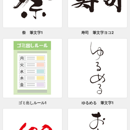
祭 筆文字1
寿司 筆文字ヨコ2
ゴミ出しルール1
ゆるめる 筆文字1