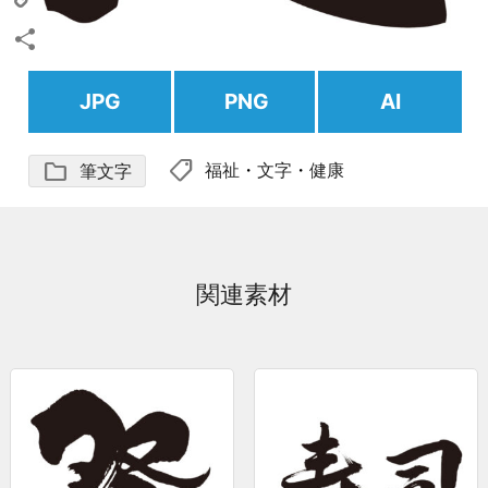
Copy
Link
共
JPG
PNG
AI
有
shoppingmode
folder
福祉
・
文字
・
健康
筆文字
関連素材