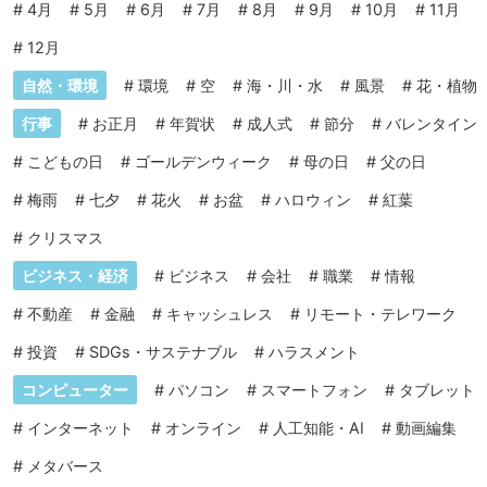
#
4月
#
5月
#
6月
#
7月
#
8月
#
9月
#
10月
#
11月
#
12月
自然・環境
#
環境
#
空
#
海・川・水
#
風景
#
花・植物
行事
#
お正月
#
年賀状
#
成人式
#
節分
#
バレンタイン
#
こどもの日
#
ゴールデンウィーク
#
母の日
#
父の日
#
梅雨
#
七夕
#
花火
#
お盆
#
ハロウィン
#
紅葉
#
クリスマス
ビジネス・経済
#
ビジネス
#
会社
#
職業
#
情報
#
不動産
#
金融
#
キャッシュレス
#
リモート・テレワーク
#
投資
#
SDGs・サステナブル
#
ハラスメント
コンピューター
#
パソコン
#
スマートフォン
#
タブレット
#
インターネット
#
オンライン
#
人工知能・AI
#
動画編集
#
メタバース