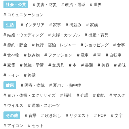
社会・公共
#
災害・防災
#
政治・選挙
#
世界
#
コミュニケーション
生活
#
インテリア
#
家事
#
街並み
#
家族
#
結婚・ウェディング
#
夫婦・カップル
#
出産・育児
#
節約・貯金
#
旅行・宿泊・レジャー
#
ショッピング
#
食事
#
食べ物
#
飲み物
#
ファッション
#
電車
#
車
#
自転車
#
家電
#
勉強・学習
#
文房具
#
本
#
書類
#
美容
#
趣味
#
トイレ
#
終活
健康
#
医療・病院
#
夏バテ・熱中症
#
ヨガ・体操・エクササイズ
#
福祉
#
介護
#
病気
#
マスク
#
ウイルス
#
運動・スポーツ
その他
#
背景
#
吹き出し
#
リクエスト
#
POP
#
文字
#
アイコン
#
セット