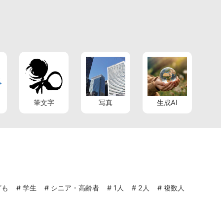
筆文字
写真
生成AI
ども
#
学生
#
シニア・高齢者
#
1人
#
2人
#
複数人