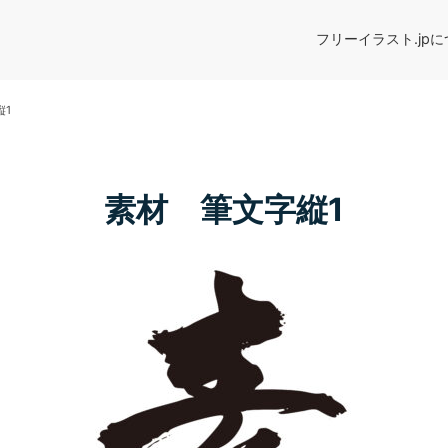
フリーイラスト.jp
縦1
素材 筆文字縦1