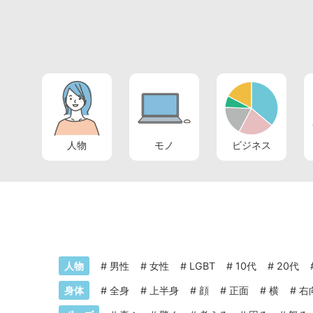
人物
モノ
ビジネス
人物
#
男性
#
女性
#
LGBT
#
10代
#
20代
身体
#
全身
#
上半身
#
顔
#
正面
#
横
#
右