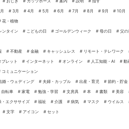
#
おじぎ
#
ガッツポーズ
#
案内
#
説明
#
指す
2月
#
3月
#
4月
#
5月
#
6月
#
7月
#
8月
#
9月
#
10月
#
花・植物
レンタイン
#
こどもの日
#
ゴールデンウィーク
#
母の日
#
父の
報
#
不動産
#
金融
#
キャッシュレス
#
リモート・テレワーク
タブレット
#
インターネット
#
オンライン
#
人工知能・AI
#
動
#
コミュニケーション
結婚・ウェディング
#
夫婦・カップル
#
出産・育児
#
節約・貯金
#
自転車
#
家電
#
勉強・学習
#
文房具
#
本
#
書類
#
美容
操・エクササイズ
#
福祉
#
介護
#
病気
#
マスク
#
ウイルス
#
文字
#
アイコン
#
セット