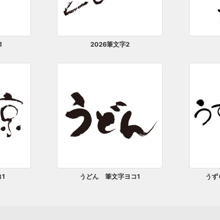
1
2026筆文字2
1
うどん 筆文字ヨコ1
うす