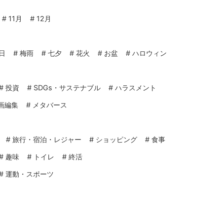
#
11月
#
12月
日
#
梅雨
#
七夕
#
花火
#
お盆
#
ハロウィン
#
投資
#
SDGs・サステナブル
#
ハラスメント
画編集
#
メタバース
#
旅行・宿泊・レジャー
#
ショッピング
#
食事
#
趣味
#
トイレ
#
終活
#
運動・スポーツ