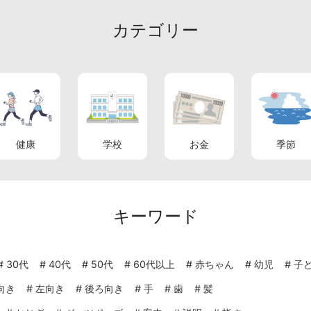
カテゴリー
健康
学校
お金
季節
キーワード
#
30代
#
40代
#
50代
#
60代以上
#
赤ちゃん
#
幼児
#
子
向き
#
左向き
#
後ろ向き
#
手
#
歯
#
髪