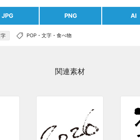
JPG
PNG
AI
shoppingmode
POP
・
文字
・
食べ物
文字
関連素材