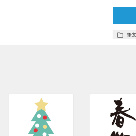
folder
筆