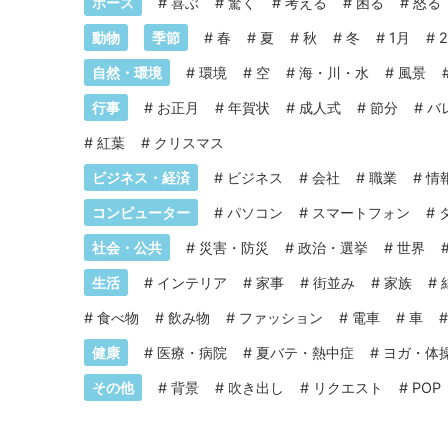
ポーズ
#
喜ぶ
#
驚く
#
考える
#
困る
#
怒る
動物
季節
#
春
#
夏
#
秋
#
冬
#
1月
#
自然・環境
#
環境
#
空
#
海・川・水
#
風景
行事
#
お正月
#
年賀状
#
成人式
#
節分
#
バ
#
紅葉
#
クリスマス
ビジネス・経済
#
ビジネス
#
会社
#
職業
#
情
コンピューター
#
パソコン
#
スマートフォン
#
社会・公共
#
災害・防災
#
政治・選挙
#
世界
生活
#
インテリア
#
家事
#
街並み
#
家族
#
#
食べ物
#
飲み物
#
ファッション
#
電車
#
車
健康
#
医療・病院
#
夏バテ・熱中症
#
ヨガ・体
その他
#
背景
#
吹き出し
#
リクエスト
#
POP