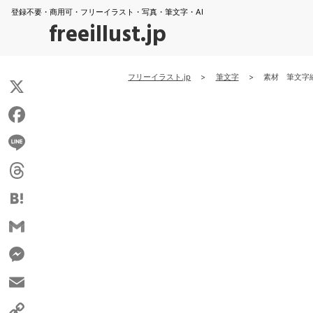
登録不要・商用可・フリーイラスト・写真・筆文字・AI
freeillust.jp
フリーイラスト.jp
>
筆文字
>
素材 筆文字
X
Facebook
Line
Threads
Hatena
Gmail
Messenger
Email