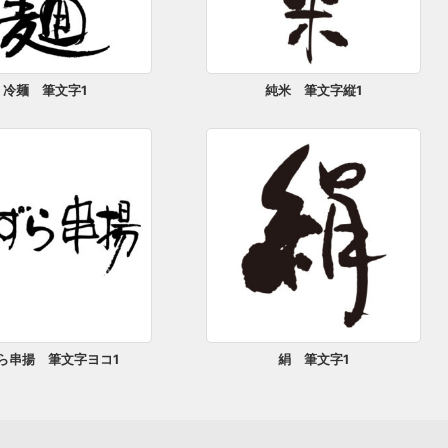
冷麺 筆文字1
純米 筆文字縦1
゙ら串揚 筆文字ヨコ1
絹 筆文字1