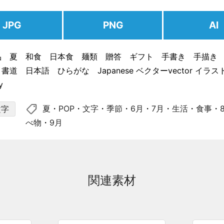
JPG
PNG
AI
品 夏 和食 日本食 麺類 贈答 ギフト 手書き 手描き
書道 日本語 ひらがな Japanese ベクターvector イラ
y
shoppingmode
夏
・
POP
・
文字
・
季節
・
6月
・
7月
・
生活
・
食事
・
文字
べ物
・
9月
関連素材