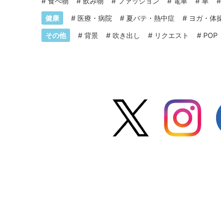
#
食べ物
#
飲み物
#
ファッション
#
電車
#
車
健康
#
医療・病院
#
夏バテ・熱中症
#
ヨガ・体
その他
#
背景
#
吹き出し
#
リクエスト
#
POP