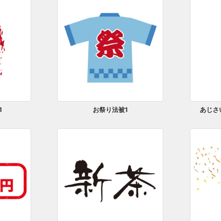
1
お祭り法被1
あじさ