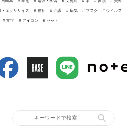
#
自転車
#
家電
#
勉強・学習
#
文房具
#
本
#
書類
#
美容
操・エクササイズ
#
福祉
#
介護
#
病気
#
マスク
#
ウイルス
#
文字
#
アイコン
#
セット