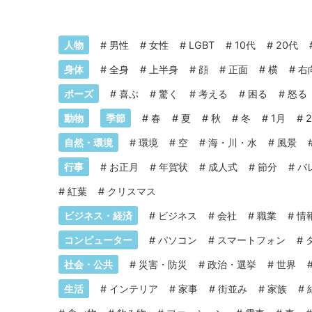
人物
#
男性
#
女性
#
LGBT
#
10代
#
20代
身体
#
全身
#
上半身
#
顔
#
正面
#
横
#
右
ポーズ
#
喜ぶ
#
驚く
#
考える
#
困る
#
怒る
動物
季節
#
春
#
夏
#
秋
#
冬
#
1月
#
自然・環境
#
環境
#
空
#
海・川・水
#
風景
行事
#
お正月
#
年賀状
#
成人式
#
節分
#
バ
#
紅葉
#
クリスマス
ビジネス・経済
#
ビジネス
#
会社
#
職業
#
情
コンピューター
#
パソコン
#
スマートフォン
#
社会・公共
#
災害・防災
#
政治・選挙
#
世界
生活
#
インテリア
#
家事
#
街並み
#
家族
#