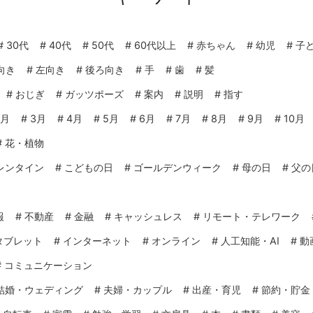
#
30代
#
40代
#
50代
#
60代以上
#
赤ちゃん
#
幼児
#
子
向き
#
左向き
#
後ろ向き
#
手
#
歯
#
髪
#
おじぎ
#
ガッツポーズ
#
案内
#
説明
#
指す
2月
#
3月
#
4月
#
5月
#
6月
#
7月
#
8月
#
9月
#
10月
#
花・植物
レンタイン
#
こどもの日
#
ゴールデンウィーク
#
母の日
#
父の
報
#
不動産
#
金融
#
キャッシュレス
#
リモート・テレワーク
タブレット
#
インターネット
#
オンライン
#
人工知能・AI
#
動
#
コミュニケーション
結婚・ウェディング
#
夫婦・カップル
#
出産・育児
#
節約・貯金