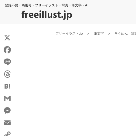
登録不要・商用可・フリーイラスト・写真・筆文字・AI
freeillust.jp
フリーイラスト.jp
>
筆文字
>
そうめん 筆
X
Facebook
Line
Threads
Hatena
Gmail
Messenger
Email