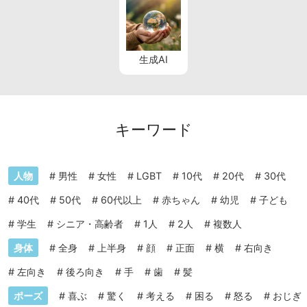
生成AI
キーワード
人物
#
男性
#
女性
#
LGBT
#
10代
#
20代
#
30代
#
40代
#
50代
#
60代以上
#
赤ちゃん
#
幼児
#
子ども
#
学生
#
シニア・高齢者
#
1人
#
2人
#
複数人
身体
#
全身
#
上半身
#
顔
#
正面
#
横
#
右向き
#
左向き
#
後ろ向き
#
手
#
歯
#
髪
ポーズ
#
喜ぶ
#
驚く
#
考える
#
困る
#
怒る
#
おじぎ