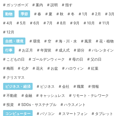
#
ガッツポーズ
#
案内
#
説明
#
指す
動物
季節
#
春
#
夏
#
秋
#
冬
#
1月
#
2月
#
3月
#
4月
#
5月
#
6月
#
7月
#
8月
#
9月
#
10月
#
11月
#
12月
自然・環境
#
環境
#
空
#
海・川・水
#
風景
#
花・植物
行事
#
お正月
#
年賀状
#
成人式
#
節分
#
バレンタイン
#
こどもの日
#
ゴールデンウィーク
#
母の日
#
父の日
#
梅雨
#
七夕
#
花火
#
お盆
#
ハロウィン
#
紅葉
#
クリスマス
ビジネス・経済
#
ビジネス
#
会社
#
職業
#
情報
#
不動産
#
金融
#
キャッシュレス
#
リモート・テレワーク
#
投資
#
SDGs・サステナブル
#
ハラスメント
コンピューター
#
パソコン
#
スマートフォン
#
タブレット