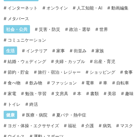
#
インターネット
#
オンライン
#
人工知能・AI
#
動画編集
#
メタバース
社会・公共
#
災害・防災
#
政治・選挙
#
世界
#
コミュニケーション
生活
#
インテリア
#
家事
#
街並み
#
家族
#
結婚・ウェディング
#
夫婦・カップル
#
出産・育児
#
節約・貯金
#
旅行・宿泊・レジャー
#
ショッピング
#
食事
#
食べ物
#
飲み物
#
ファッション
#
電車
#
車
#
自転車
#
家電
#
勉強・学習
#
文房具
#
本
#
書類
#
美容
#
趣味
#
トイレ
#
終活
健康
#
医療・病院
#
夏バテ・熱中症
#
ヨガ・体操・エクササイズ
#
福祉
#
介護
#
病気
#
マスク
#
ウイルス
#
運動・スポーツ