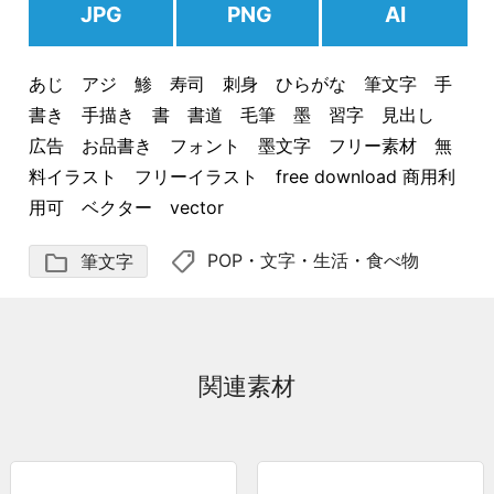
JPG
PNG
AI
あじ アジ 鯵 寿司 刺身 ひらがな 筆文字 手
書き 手描き 書 書道 毛筆 墨 習字 見出し
広告 お品書き フォント 墨文字 フリー素材 無
料イラスト フリーイラスト free download 商用利
用可 ベクター vector
shoppingmode
folder
POP
・
文字
・
生活
・
食べ物
筆文字
関連素材