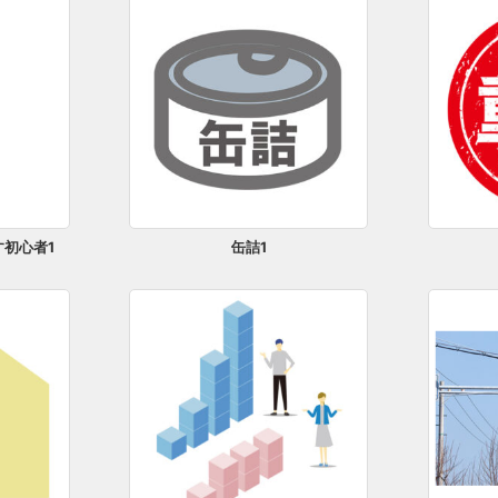
初心者1
缶詰1