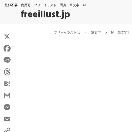
登録不要・商用可・フリーイラスト・写真・筆文字・AI
freeillust.jp
フリーイラスト.jp
>
筆文字
>
鮪 筆文字1
X
Facebook
Line
Threads
Hatena
Gmail
Messenger
Email