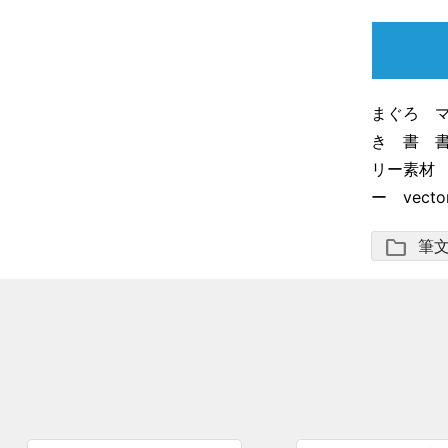
まぐろ 
き 書 
リー素材 
ー vecto
folder
筆