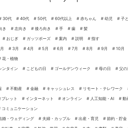
#
30代
#
40代
#
50代
#
60代以上
#
赤ちゃん
#
幼児
#
子
向き
#
左向き
#
後ろ向き
#
手
#
歯
#
髪
#
おじぎ
#
ガッツポーズ
#
案内
#
説明
#
指す
2月
#
3月
#
4月
#
5月
#
6月
#
7月
#
8月
#
9月
#
10月
#
花・植物
レンタイン
#
こどもの日
#
ゴールデンウィーク
#
母の日
#
父の
報
#
不動産
#
金融
#
キャッシュレス
#
リモート・テレワーク
タブレット
#
インターネット
#
オンライン
#
人工知能・AI
#
動
#
コミュニケーション
結婚・ウェディング
#
夫婦・カップル
#
出産・育児
#
節約・貯金