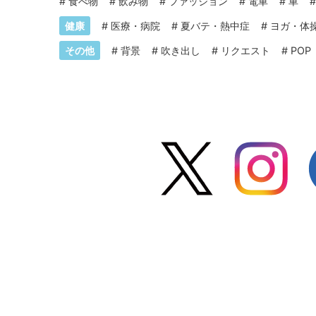
#
食べ物
#
飲み物
#
ファッション
#
電車
#
車
健康
#
医療・病院
#
夏バテ・熱中症
#
ヨガ・体
その他
#
背景
#
吹き出し
#
リクエスト
#
POP