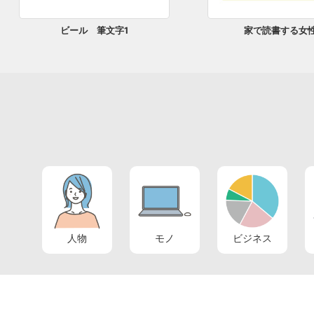
ビール 筆文字1
家で読書する女性
人物
モノ
ビジネス