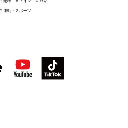
#
趣味
#
トイレ
#
終活
#
運動・スポーツ