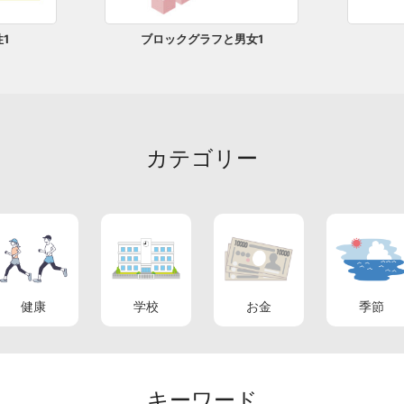
1
ブロックグラフと男女1
カテゴリー
健康
学校
お金
季節
キーワード