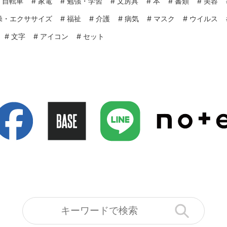
#
自転車
#
家電
#
勉強・学習
#
文房具
#
本
#
書類
#
美容
操・エクササイズ
#
福祉
#
介護
#
病気
#
マスク
#
ウイルス
#
文字
#
アイコン
#
セット