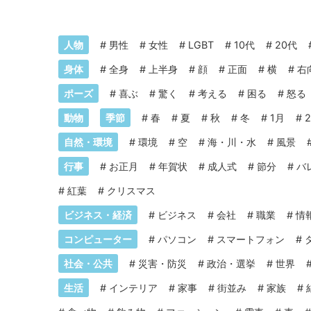
人物
#
男性
#
女性
#
LGBT
#
10代
#
20代
身体
#
全身
#
上半身
#
顔
#
正面
#
横
#
右
ポーズ
#
喜ぶ
#
驚く
#
考える
#
困る
#
怒る
動物
季節
#
春
#
夏
#
秋
#
冬
#
1月
#
自然・環境
#
環境
#
空
#
海・川・水
#
風景
行事
#
お正月
#
年賀状
#
成人式
#
節分
#
バ
#
紅葉
#
クリスマス
ビジネス・経済
#
ビジネス
#
会社
#
職業
#
情
コンピューター
#
パソコン
#
スマートフォン
#
社会・公共
#
災害・防災
#
政治・選挙
#
世界
生活
#
インテリア
#
家事
#
街並み
#
家族
#