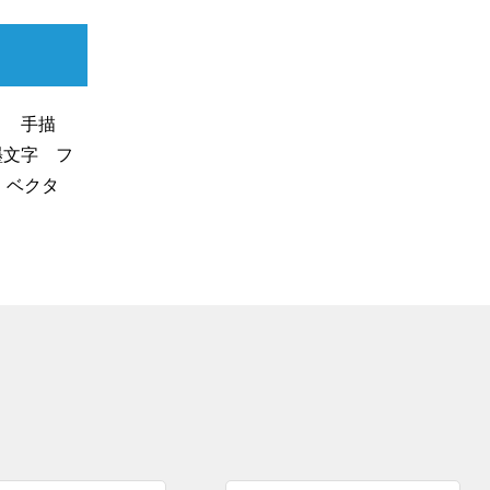
き 手描
墨文字 フ
可 ベクタ