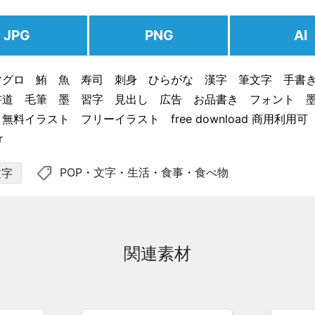
JPG
PNG
AI
マグロ 鮪 魚 寿司 刺身 ひらがな 漢字 筆文字 手書
書道 毛筆 墨 習字 見出し 広告 お品書き フォント 
無料イラスト フリーイラスト free download 商用利用
r
shoppingmode
POP
・
文字
・
生活
・
食事
・
食べ物
文字
関連素材