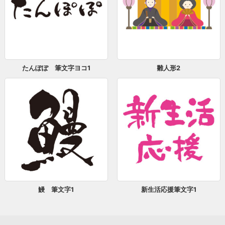
たんぽぽ 筆文字ヨコ1
雛人形2
鰻 筆文字1
新生活応援筆文字1