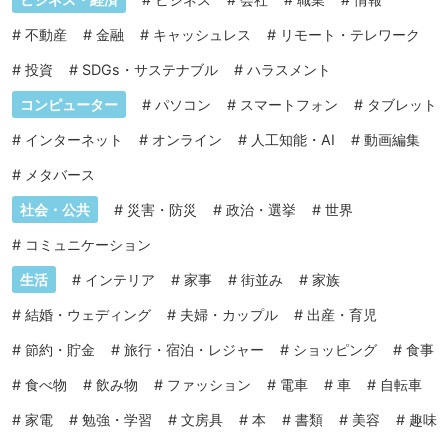
#
不動産
#
金融
#
キャッシュレス
#
リモート・テレワーク
#
投資
#
SDGs・サステナブル
#
ハラスメント
コンピューター
#
パソコン
#
スマートフォン
#
タブレット
#
インターネット
#
オンライン
#
人工知能・AI
#
動画編集
#
メタバース
社会・公共
#
災害・防災
#
政治・選挙
#
世界
#
コミュニケーション
生活
#
インテリア
#
家事
#
街並み
#
家族
#
結婚・ウェディング
#
夫婦・カップル
#
出産・育児
#
節約・貯金
#
旅行・宿泊・レジャー
#
ショッピング
#
食事
#
食べ物
#
飲み物
#
ファッション
#
電車
#
車
#
自転車
#
家電
#
勉強・学習
#
文房具
#
本
#
書類
#
美容
#
趣味