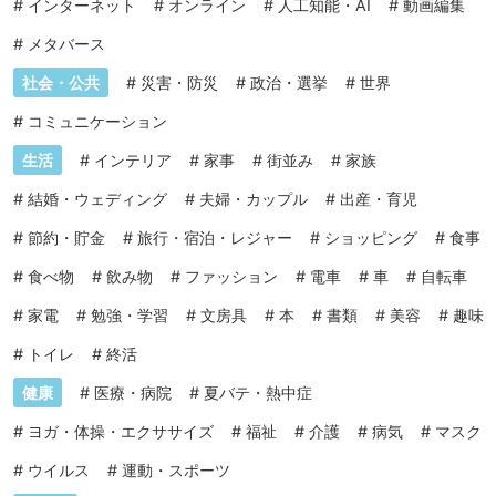
#
インターネット
#
オンライン
#
人工知能・AI
#
動画編集
#
メタバース
社会・公共
#
災害・防災
#
政治・選挙
#
世界
#
コミュニケーション
生活
#
インテリア
#
家事
#
街並み
#
家族
#
結婚・ウェディング
#
夫婦・カップル
#
出産・育児
#
節約・貯金
#
旅行・宿泊・レジャー
#
ショッピング
#
食事
#
食べ物
#
飲み物
#
ファッション
#
電車
#
車
#
自転車
#
家電
#
勉強・学習
#
文房具
#
本
#
書類
#
美容
#
趣味
#
トイレ
#
終活
健康
#
医療・病院
#
夏バテ・熱中症
#
ヨガ・体操・エクササイズ
#
福祉
#
介護
#
病気
#
マスク
#
ウイルス
#
運動・スポーツ