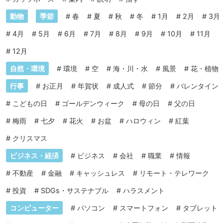
動物
季節
#
春
#
夏
#
秋
#
冬
#
1月
#
2月
#
3月
#
4月
#
5月
#
6月
#
7月
#
8月
#
9月
#
10月
#
11月
#
12月
自然・環境
#
環境
#
空
#
海・川・水
#
風景
#
花・植物
行事
#
お正月
#
年賀状
#
成人式
#
節分
#
バレンタイン
#
こどもの日
#
ゴールデンウィーク
#
母の日
#
父の日
#
梅雨
#
七夕
#
花火
#
お盆
#
ハロウィン
#
紅葉
#
クリスマス
ビジネス・経済
#
ビジネス
#
会社
#
職業
#
情報
#
不動産
#
金融
#
キャッシュレス
#
リモート・テレワーク
#
投資
#
SDGs・サステナブル
#
ハラスメント
コンピューター
#
パソコン
#
スマートフォン
#
タブレット