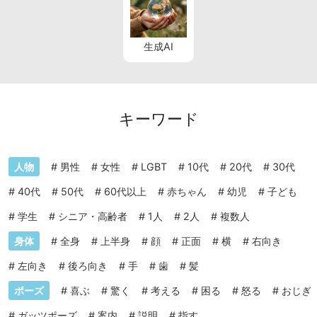
生成AI
キーワード
人物
#
男性
#
女性
#
LGBT
#
10代
#
20代
#
30代
#
40代
#
50代
#
60代以上
#
赤ちゃん
#
幼児
#
子ども
#
学生
#
シニア・高齢者
#
1人
#
2人
#
複数人
身体
#
全身
#
上半身
#
顔
#
正面
#
横
#
右向き
#
左向き
#
後ろ向き
#
手
#
歯
#
髪
ポーズ
#
喜ぶ
#
驚く
#
考える
#
困る
#
怒る
#
おじぎ
#
ガッツポーズ
#
案内
#
説明
#
指す