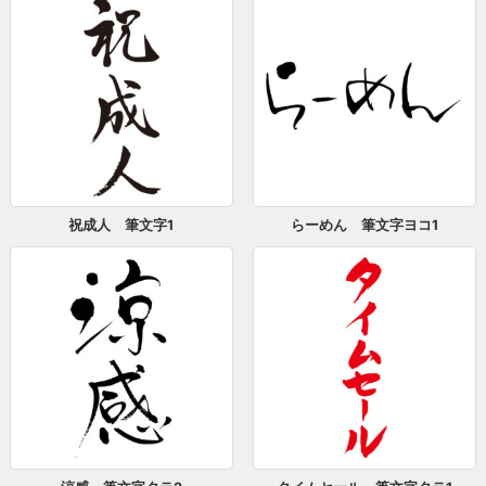
祝成人 筆文字1
らーめん 筆文字ヨコ1