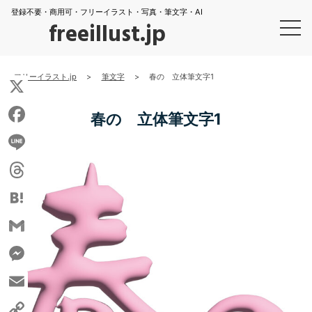
登録不要・商用可・フリーイラスト・写真・筆文字・AI
freeillust.jp
フリーイラスト.jp
>
筆文字
>
春の 立体筆文字1
X
春の 立体筆文字1
Facebook
Line
Threads
Hatena
Gmail
Messenger
Email