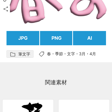
Copy
Link
共
有
JPG
PNG
AI
shoppingmode
folder
春
・
季節
・
文字
・
3月
・
4月
筆文字
関連素材