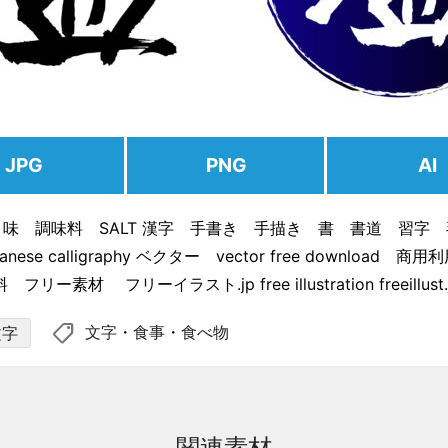
JPG
PNG
AI
味 調味料 SALT 漢字 手書き 手描き 書 書道 習字
nese calligraphy ベクター vector free download 
リー素材 フリーイラスト.jp free illustration freeillust.
shoppingmode
文字
・
食事
・
食べ物
文字
関連素材