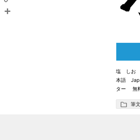
Copy
Link
共
有
塩 しお 
本語 Japa
ター 無料 フ
folder
筆