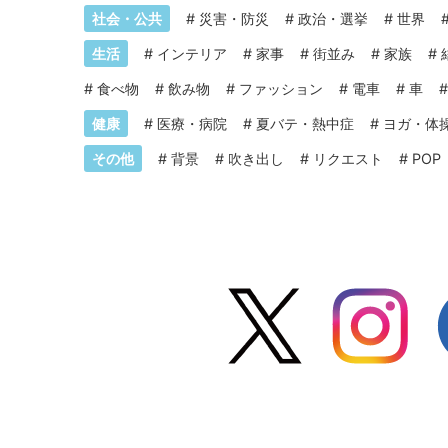
社会・公共
#
災害・防災
#
政治・選挙
#
世界
生活
#
インテリア
#
家事
#
街並み
#
家族
#
#
食べ物
#
飲み物
#
ファッション
#
電車
#
車
健康
#
医療・病院
#
夏バテ・熱中症
#
ヨガ・体
その他
#
背景
#
吹き出し
#
リクエスト
#
POP