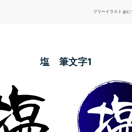
フリーイラスト.jp
塩 筆文字1