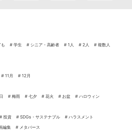
ども
#
学生
#
シニア・高齢者
#
1人
#
2人
#
複数人
#
11月
#
12月
日
#
梅雨
#
七夕
#
花火
#
お盆
#
ハロウィン
#
投資
#
SDGs・サステナブル
#
ハラスメント
画編集
#
メタバース