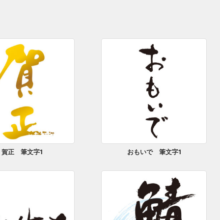
賀正 筆文字1
おもいで 筆文字1