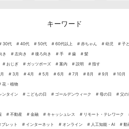
キーワード
#
30代
#
40代
#
50代
#
60代以上
#
赤ちゃん
#
幼児
#
子
向き
#
左向き
#
後ろ向き
#
手
#
歯
#
髪
#
おじぎ
#
ガッツポーズ
#
案内
#
説明
#
指す
2月
#
3月
#
4月
#
5月
#
6月
#
7月
#
8月
#
9月
#
10月
#
花・植物
レンタイン
#
こどもの日
#
ゴールデンウィーク
#
母の日
#
父の
報
#
不動産
#
金融
#
キャッシュレス
#
リモート・テレワーク
タブレット
#
インターネット
#
オンライン
#
人工知能・AI
#
動