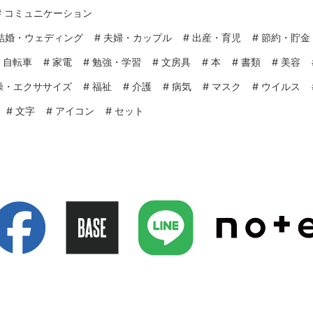
#
コミュニケーション
結婚・ウェディング
#
夫婦・カップル
#
出産・育児
#
節約・貯金
#
自転車
#
家電
#
勉強・学習
#
文房具
#
本
#
書類
#
美容
操・エクササイズ
#
福祉
#
介護
#
病気
#
マスク
#
ウイルス
#
文字
#
アイコン
#
セット