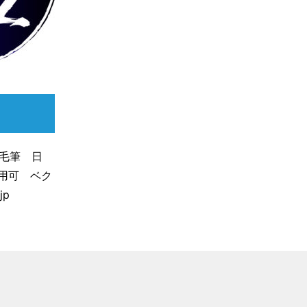
 毛筆 日
商用利用可 ベク
jp