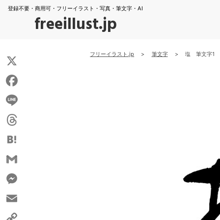
登録不要・商用可・フリーイラスト・写真・筆文字・AI
freeillust.jp
フリーイラスト.jp
>
筆文字
>
塩 筆文字1
X
Facebook
Line
Threads
Hatena
Gmail
Messenger
Email