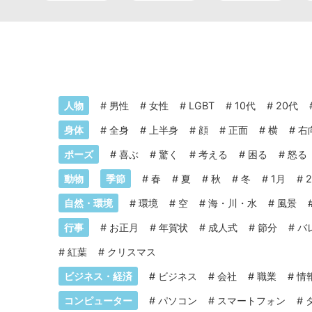
人物
#
男性
#
女性
#
LGBT
#
10代
#
20代
身体
#
全身
#
上半身
#
顔
#
正面
#
横
#
右
ポーズ
#
喜ぶ
#
驚く
#
考える
#
困る
#
怒る
動物
季節
#
春
#
夏
#
秋
#
冬
#
1月
#
自然・環境
#
環境
#
空
#
海・川・水
#
風景
行事
#
お正月
#
年賀状
#
成人式
#
節分
#
バ
#
紅葉
#
クリスマス
ビジネス・経済
#
ビジネス
#
会社
#
職業
#
情
コンピューター
#
パソコン
#
スマートフォン
#