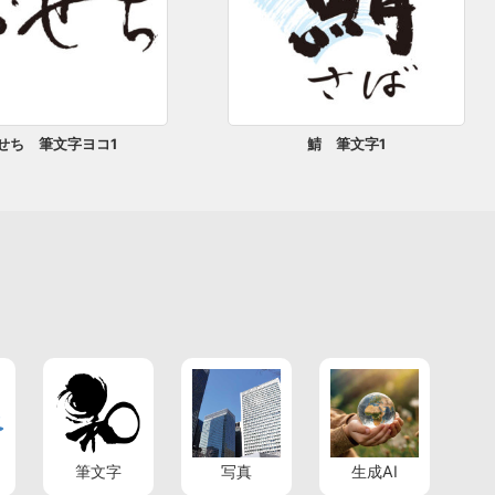
せち 筆文字ヨコ1
鯖 筆文字1
筆文字
写真
生成AI