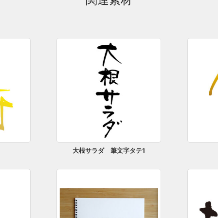
大根サラダ 筆文字タテ1