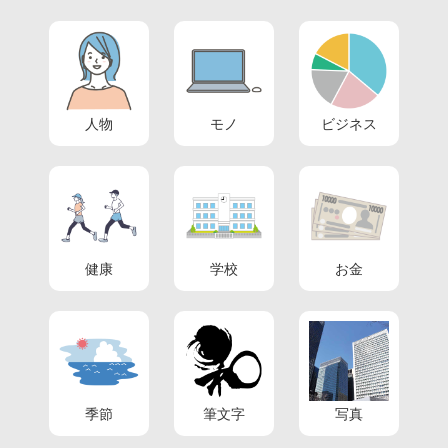
人物
モノ
ビジネス
健康
学校
お金
季節
筆文字
写真