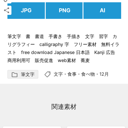
Copy
JPG
PNG
AI
Link
共
有
筆文字 書 書道 手書き 手描き 文字 習字 カ
リグラフィー calligraphy 字 フリー素材 無料イラ
スト free download Japanese 日本語 Kanji 広告
商用利用可 販売促進 web素材 蕎麦
shoppingmode
folder
文字
・
食事
・
食べ物
・
12月
筆文字
関連素材