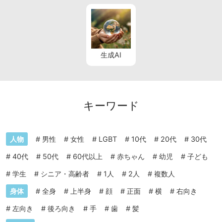
生成AI
キーワード
人物
#
男性
#
女性
#
LGBT
#
10代
#
20代
#
30代
#
40代
#
50代
#
60代以上
#
赤ちゃん
#
幼児
#
子ども
#
学生
#
シニア・高齢者
#
1人
#
2人
#
複数人
身体
#
全身
#
上半身
#
顔
#
正面
#
横
#
右向き
#
左向き
#
後ろ向き
#
手
#
歯
#
髪