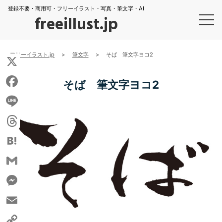
登録不要・商用可・フリーイラスト・写真・筆文字・AI
freeillust.jp
フリーイラスト.jp
>
筆文字
>
そば 筆文字ヨコ2
X
そば 筆文字ヨコ2
Facebook
Line
Threads
Hatena
Gmail
Messenger
Email