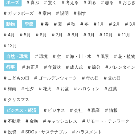
ポーズ
#
喜ぶ
#
驚く
#
考える
#
困る
#
怒る
#
おじぎ
#
ガッツポーズ
#
案内
#
説明
#
指す
動物
季節
#
春
#
夏
#
秋
#
冬
#
1月
#
2月
#
3月
#
4月
#
5月
#
6月
#
7月
#
8月
#
9月
#
10月
#
11月
#
12月
自然・環境
#
環境
#
空
#
海・川・水
#
風景
#
花・植物
行事
#
お正月
#
年賀状
#
成人式
#
節分
#
バレンタイン
#
こどもの日
#
ゴールデンウィーク
#
母の日
#
父の日
#
梅雨
#
七夕
#
花火
#
お盆
#
ハロウィン
#
紅葉
#
クリスマス
ビジネス・経済
#
ビジネス
#
会社
#
職業
#
情報
#
不動産
#
金融
#
キャッシュレス
#
リモート・テレワーク
#
投資
#
SDGs・サステナブル
#
ハラスメント