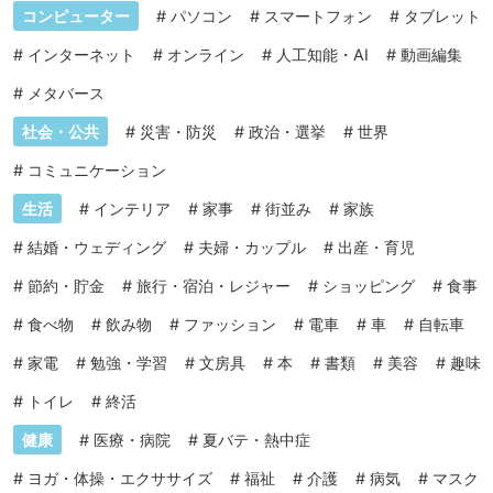
コンピューター
#
パソコン
#
スマートフォン
#
タブレット
#
インターネット
#
オンライン
#
人工知能・AI
#
動画編集
#
メタバース
社会・公共
#
災害・防災
#
政治・選挙
#
世界
#
コミュニケーション
生活
#
インテリア
#
家事
#
街並み
#
家族
#
結婚・ウェディング
#
夫婦・カップル
#
出産・育児
#
節約・貯金
#
旅行・宿泊・レジャー
#
ショッピング
#
食事
#
食べ物
#
飲み物
#
ファッション
#
電車
#
車
#
自転車
#
家電
#
勉強・学習
#
文房具
#
本
#
書類
#
美容
#
趣味
#
トイレ
#
終活
健康
#
医療・病院
#
夏バテ・熱中症
#
ヨガ・体操・エクササイズ
#
福祉
#
介護
#
病気
#
マスク