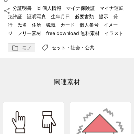
身分証明書 id 個人情報 マイナ保険証 マイナ運転
Copy
免許証 証明写真 生年月日 必要書類 提示 発
Link
共
行 氏名 住所 磁気 カード 個人番号 イメー
有
ジ フリー素材 free download 無料素材 イラスト
shoppingmode
folder
セット
・
社会・公共
モノ
関連素材