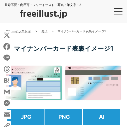
登録不要・商用可・フリーイラスト・写真・筆文字・AI
freeillust.jp
フリーイラスト.jp
>
モノ
>
マイナンバーカード表裏イメージ1
X
マイナンバーカード表裏イメージ1
Facebook
Line
Threads
Hatena
Gmail
Messenger
JPG
PNG
AI
Email