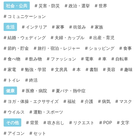
社会・公共
#
災害・防災
#
政治・選挙
#
世界
#
コミュニケーション
生活
#
インテリア
#
家事
#
街並み
#
家族
#
結婚・ウェディング
#
夫婦・カップル
#
出産・育児
#
節約・貯金
#
旅行・宿泊・レジャー
#
ショッピング
#
食事
#
食べ物
#
飲み物
#
ファッション
#
電車
#
車
#
自転車
#
家電
#
勉強・学習
#
文房具
#
本
#
書類
#
美容
#
趣味
#
トイレ
#
終活
健康
#
医療・病院
#
夏バテ・熱中症
#
ヨガ・体操・エクササイズ
#
福祉
#
介護
#
病気
#
マスク
#
ウイルス
#
運動・スポーツ
その他
#
背景
#
吹き出し
#
リクエスト
#
POP
#
文字
#
アイコン
#
セット