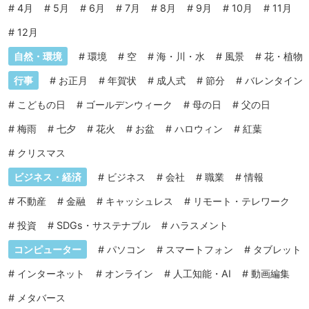
#
4月
#
5月
#
6月
#
7月
#
8月
#
9月
#
10月
#
11月
#
12月
自然・環境
#
環境
#
空
#
海・川・水
#
風景
#
花・植物
行事
#
お正月
#
年賀状
#
成人式
#
節分
#
バレンタイン
#
こどもの日
#
ゴールデンウィーク
#
母の日
#
父の日
#
梅雨
#
七夕
#
花火
#
お盆
#
ハロウィン
#
紅葉
#
クリスマス
ビジネス・経済
#
ビジネス
#
会社
#
職業
#
情報
#
不動産
#
金融
#
キャッシュレス
#
リモート・テレワーク
#
投資
#
SDGs・サステナブル
#
ハラスメント
コンピューター
#
パソコン
#
スマートフォン
#
タブレット
#
インターネット
#
オンライン
#
人工知能・AI
#
動画編集
#
メタバース