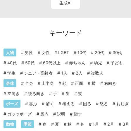
生成AI
キーワード
人物
#
男性
#
女性
#
LGBT
#
10代
#
20代
#
30代
#
40代
#
50代
#
60代以上
#
赤ちゃん
#
幼児
#
子ども
#
学生
#
シニア・高齢者
#
1人
#
2人
#
複数人
身体
#
全身
#
上半身
#
顔
#
正面
#
横
#
右向き
#
左向き
#
後ろ向き
#
手
#
歯
#
髪
ポーズ
#
喜ぶ
#
驚く
#
考える
#
困る
#
怒る
#
おじぎ
#
ガッツポーズ
#
案内
#
説明
#
指す
動物
季節
#
春
#
夏
#
秋
#
冬
#
1月
#
2月
#
3月