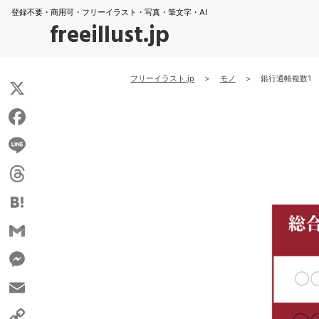
登録不要・商用可・フリーイラスト・写真・筆文字・AI
freeillust.jp
フリーイラスト.jp
>
モノ
>
銀行通帳複数1
X
Facebook
Line
Threads
Hatena
Gmail
Messenger
Email