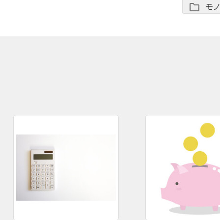
folder
モ