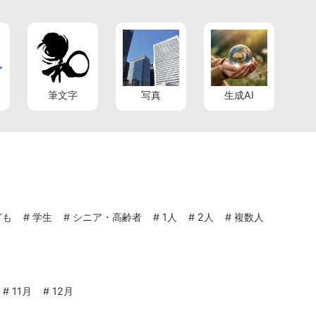
筆文字
写真
生成AI
ども
#
学生
#
シニア・高齢者
#
1人
#
2人
#
複数人
#
11月
#
12月