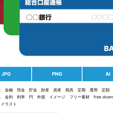
JPG
PNG
AI
産 金融 預金 貯金 財産 資産 残高 定期 運用 定額
 金利 利率 円 外貨 イメージ フリー素材 free downl
 イラスト