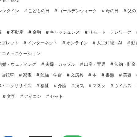
レンタイン
#
こどもの日
#
ゴールデンウィーク
#
母の日
#
父の
報
#
不動産
#
金融
#
キャッシュレス
#
リモート・テレワーク
タブレット
#
インターネット
#
オンライン
#
人工知能・AI
#
動
#
コミュニケーション
結婚・ウェディング
#
夫婦・カップル
#
出産・育児
#
節約・貯金
#
自転車
#
家電
#
勉強・学習
#
文房具
#
本
#
書類
#
美容
操・エクササイズ
#
福祉
#
介護
#
病気
#
マスク
#
ウイルス
#
文字
#
アイコン
#
セット