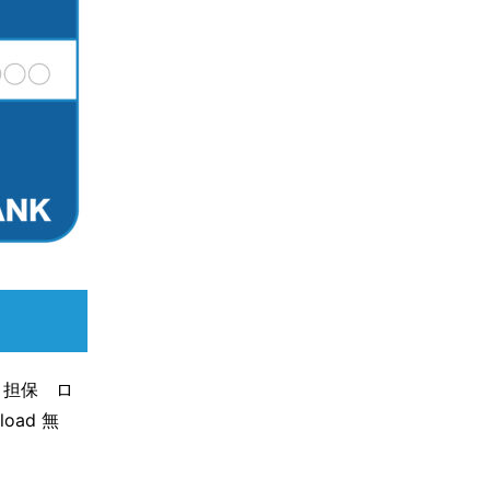
 担保 ロ
oad 無