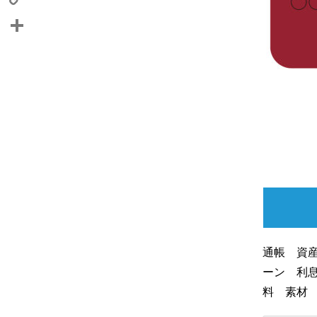
Copy
Link
共
有
通帳 資
ーン 利息
料 素材