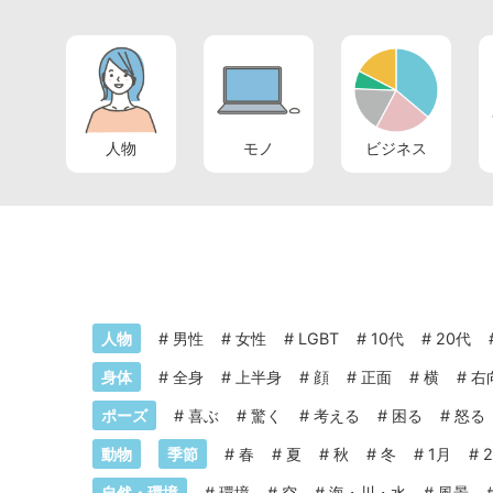
人物
モノ
ビジネス
人物
#
男性
#
女性
#
LGBT
#
10代
#
20代
身体
#
全身
#
上半身
#
顔
#
正面
#
横
#
右
ポーズ
#
喜ぶ
#
驚く
#
考える
#
困る
#
怒る
動物
季節
#
春
#
夏
#
秋
#
冬
#
1月
#
自然・環境
#
環境
#
空
#
海・川・水
#
風景