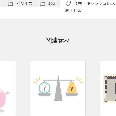
shoppingmode
folder
folder
金融
・
キャッシュレス
ノ
ビジネス
お金
約・貯金
関連素材