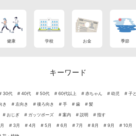
健康
学校
お金
季節
キーワード
#
30代
#
40代
#
50代
#
60代以上
#
赤ちゃん
#
幼児
#
子
向き
#
左向き
#
後ろ向き
#
手
#
歯
#
髪
#
おじぎ
#
ガッツポーズ
#
案内
#
説明
#
指す
2月
#
3月
#
4月
#
5月
#
6月
#
7月
#
8月
#
9月
#
10月
#
花・植物