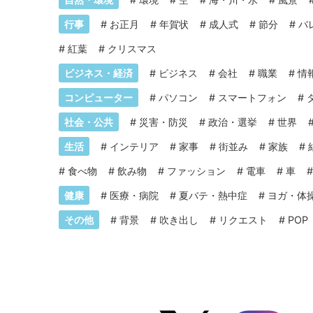
行事
#
お正月
#
年賀状
#
成人式
#
節分
#
バ
#
紅葉
#
クリスマス
ビジネス・経済
#
ビジネス
#
会社
#
職業
#
情
コンピューター
#
パソコン
#
スマートフォン
#
社会・公共
#
災害・防災
#
政治・選挙
#
世界
生活
#
インテリア
#
家事
#
街並み
#
家族
#
#
食べ物
#
飲み物
#
ファッション
#
電車
#
車
健康
#
医療・病院
#
夏バテ・熱中症
#
ヨガ・体
その他
#
背景
#
吹き出し
#
リクエスト
#
POP