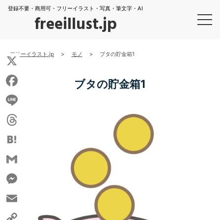
登録不要・商用可・フリーイラスト・写真・筆文字・AI
freeillust.jp
フリーイラスト.jp
>
モノ
>
ブタの貯金箱1
X
ブタの貯金箱1
Facebook
Line
Threads
Hatena
Gmail
Messenger
Email