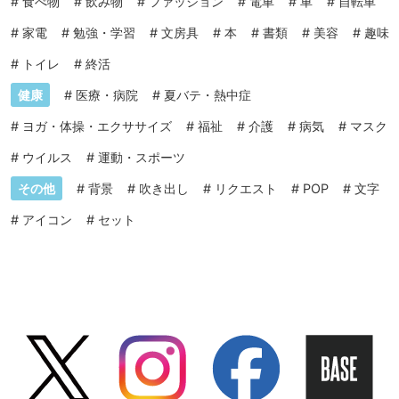
#
食べ物
#
飲み物
#
ファッション
#
電車
#
車
#
自転車
#
家電
#
勉強・学習
#
文房具
#
本
#
書類
#
美容
#
趣味
#
トイレ
#
終活
健康
#
医療・病院
#
夏バテ・熱中症
#
ヨガ・体操・エクササイズ
#
福祉
#
介護
#
病気
#
マスク
#
ウイルス
#
運動・スポーツ
その他
#
背景
#
吹き出し
#
リクエスト
#
POP
#
文字
#
アイコン
#
セット