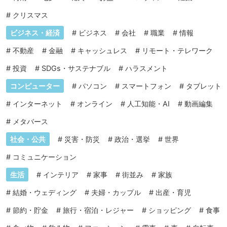
#
クリスマス
ビジネス・経済
#
ビジネス
#
会社
#
職業
#
情報
#
不動産
#
金融
#
キャッシュレス
#
リモート・テレワーク
#
投資
#
SDGs・サステナブル
#
ハラスメント
コンピューター
#
パソコン
#
スマートフォン
#
タブレット
#
インターネット
#
オンライン
#
人工知能・AI
#
動画編集
#
メタバース
社会・公共
#
災害・防災
#
政治・選挙
#
世界
#
コミュニケーション
生活
#
インテリア
#
家事
#
街並み
#
家族
#
結婚・ウェディング
#
夫婦・カップル
#
出産・育児
#
節約・貯金
#
旅行・宿泊・レジャー
#
ショッピング
#
食事