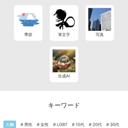
季節
筆文字
写真
生成AI
キーワード
人物
#
男性
#
女性
#
LGBT
#
10代
#
20代
#
30代