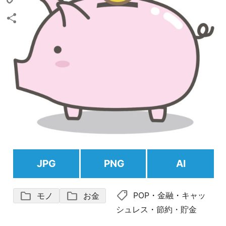
Copy
Link
共
有
JPG
PNG
AI
shoppingmode
folder
folder
POP
・
金融
・
キャッ
モノ
お金
シュレス
・
節約・貯金