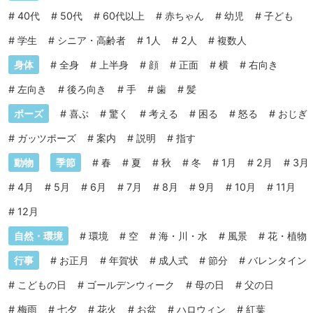
#
40代
#
50代
#
60代以上
#
赤ちゃん
#
幼児
#
子ども
#
学生
#
シニア・高齢者
#
1人
#
2人
#
複数人
身体
#
全身
#
上半身
#
顔
#
正面
#
横
#
右向き
#
左向き
#
後ろ向き
#
手
#
歯
#
髪
ポーズ
#
喜ぶ
#
驚く
#
考える
#
困る
#
怒る
#
おじぎ
#
ガッツポーズ
#
案内
#
説明
#
指す
動物
季節
#
春
#
夏
#
秋
#
冬
#
1月
#
2月
#
3月
#
4月
#
5月
#
6月
#
7月
#
8月
#
9月
#
10月
#
11月
#
12月
自然・環境
#
環境
#
空
#
海・川・水
#
風景
#
花・植物
行事
#
お正月
#
年賀状
#
成人式
#
節分
#
バレンタイン
#
こどもの日
#
ゴールデンウィーク
#
母の日
#
父の日
#
梅雨
#
七夕
#
花火
#
お盆
#
ハロウィン
#
紅葉