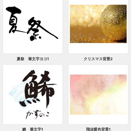
夏祭 筆文字ヨコ1
クリスマス背景2
鯑 筆文字1
飛沫暖色背景1