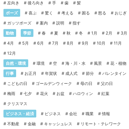
#
左向き
#
後ろ向き
#
手
#
歯
#
髪
ポーズ
#
喜ぶ
#
驚く
#
考える
#
困る
#
怒る
#
おじぎ
#
ガッツポーズ
#
案内
#
説明
#
指す
動物
季節
#
春
#
夏
#
秋
#
冬
#
1月
#
2月
#
3月
#
4月
#
5月
#
6月
#
7月
#
8月
#
9月
#
10月
#
11月
#
12月
自然・環境
#
環境
#
空
#
海・川・水
#
風景
#
花・植物
行事
#
お正月
#
年賀状
#
成人式
#
節分
#
バレンタイン
#
こどもの日
#
ゴールデンウィーク
#
母の日
#
父の日
#
梅雨
#
七夕
#
花火
#
お盆
#
ハロウィン
#
紅葉
#
クリスマス
ビジネス・経済
#
ビジネス
#
会社
#
職業
#
情報
#
不動産
#
金融
#
キャッシュレス
#
リモート・テレワーク