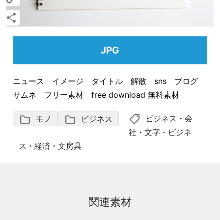
Copy
Link
共
有
JPG
ニュース イメージ タイトル 解散 sns ブログ
サムネ フリー素材 free download 無料素材
shoppingmode
folder
folder
ビジネス
・
会
モノ
ビジネス
社
・
文字
・
ビジネ
ス・経済
・
文房具
関連素材