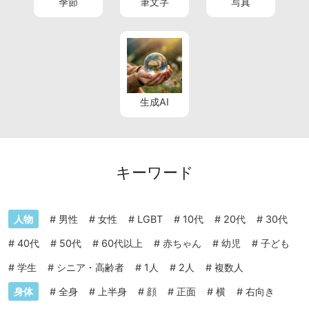
季節
筆文字
写真
生成AI
キーワード
人物
#
男性
#
女性
#
LGBT
#
10代
#
20代
#
30代
#
40代
#
50代
#
60代以上
#
赤ちゃん
#
幼児
#
子ども
#
学生
#
シニア・高齢者
#
1人
#
2人
#
複数人
身体
#
全身
#
上半身
#
顔
#
正面
#
横
#
右向き