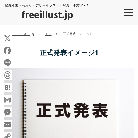
登録不要・商用可・フリーイラスト・写真・筆文字・AI
freeillust.jp
フリーイラスト.jp
>
モノ
>
正式発表イメージ1
X
正式発表イメージ1
Facebook
Line
Threads
Hatena
Gmail
Messenger
Email