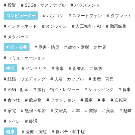
#
投資
#
SDGs・サステナブル
#
ハラスメント
コンピューター
#
パソコン
#
スマートフォン
#
タブレット
#
インターネット
#
オンライン
#
人工知能・AI
#
動画編集
#
メタバース
社会・公共
#
災害・防災
#
政治・選挙
#
世界
#
コミュニケーション
生活
#
インテリア
#
家事
#
街並み
#
家族
#
結婚・ウェディング
#
夫婦・カップル
#
出産・育児
#
節約・貯金
#
旅行・宿泊・レジャー
#
ショッピング
#
食事
#
食べ物
#
飲み物
#
ファッション
#
電車
#
車
#
自転車
#
家電
#
勉強・学習
#
文房具
#
本
#
書類
#
美容
#
趣味
#
トイレ
#
終活
健康
#
医療・病院
#
夏バテ・熱中症