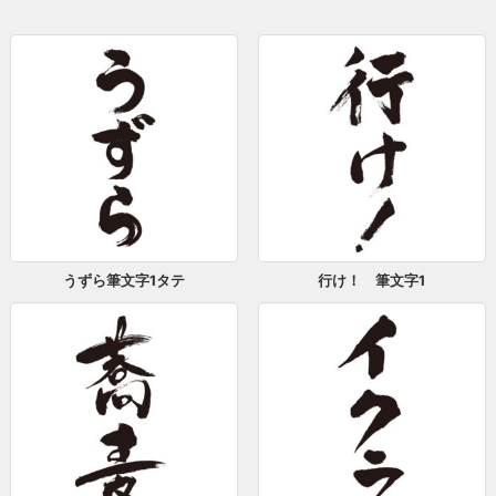
うずら筆文字1タテ
行け！ 筆文字1