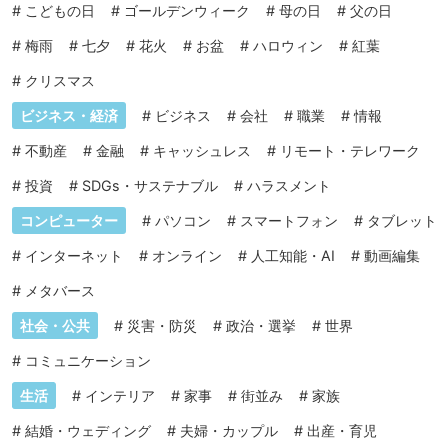
#
こどもの日
#
ゴールデンウィーク
#
母の日
#
父の日
#
梅雨
#
七夕
#
花火
#
お盆
#
ハロウィン
#
紅葉
#
クリスマス
ビジネス・経済
#
ビジネス
#
会社
#
職業
#
情報
#
不動産
#
金融
#
キャッシュレス
#
リモート・テレワーク
#
投資
#
SDGs・サステナブル
#
ハラスメント
コンピューター
#
パソコン
#
スマートフォン
#
タブレット
#
インターネット
#
オンライン
#
人工知能・AI
#
動画編集
#
メタバース
社会・公共
#
災害・防災
#
政治・選挙
#
世界
#
コミュニケーション
生活
#
インテリア
#
家事
#
街並み
#
家族
#
結婚・ウェディング
#
夫婦・カップル
#
出産・育児