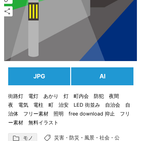
Copy
Link
共
有
JPG
AI
街路灯 電灯 あかり 灯 町内会 防犯 夜間
夜 電気 電柱 町 治安 LED 街並み 自治会 自
治体 フリー素材 照明 free download 抑止 フリ
ー素材 無料イラスト
shoppingmode
folder
災害・防災
・
風景
・
社会・公
モノ