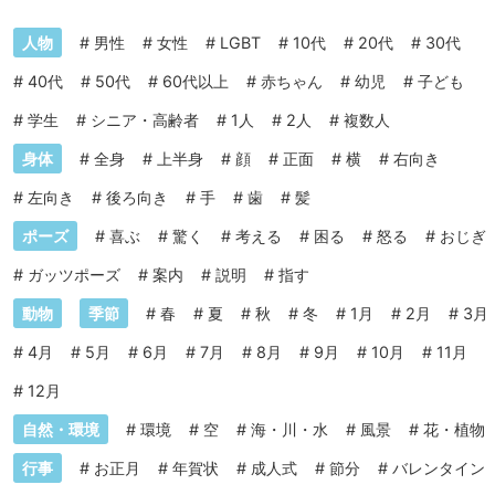
人物
#
男性
#
女性
#
LGBT
#
10代
#
20代
#
30代
#
40代
#
50代
#
60代以上
#
赤ちゃん
#
幼児
#
子ども
#
学生
#
シニア・高齢者
#
1人
#
2人
#
複数人
身体
#
全身
#
上半身
#
顔
#
正面
#
横
#
右向き
#
左向き
#
後ろ向き
#
手
#
歯
#
髪
ポーズ
#
喜ぶ
#
驚く
#
考える
#
困る
#
怒る
#
おじぎ
#
ガッツポーズ
#
案内
#
説明
#
指す
動物
季節
#
春
#
夏
#
秋
#
冬
#
1月
#
2月
#
3月
#
4月
#
5月
#
6月
#
7月
#
8月
#
9月
#
10月
#
11月
#
12月
自然・環境
#
環境
#
空
#
海・川・水
#
風景
#
花・植物
行事
#
お正月
#
年賀状
#
成人式
#
節分
#
バレンタイン