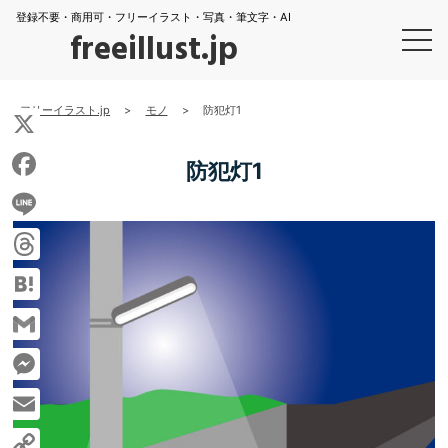
登録不要・商用可・フリーイラスト・写真・筆文字・AI
freeillust.jp
フリーイラスト.jp
>
モノ
>
防犯灯1
X
防犯灯1
Facebook
Line
Threads
Hatena
Gmail
Messenger
Email