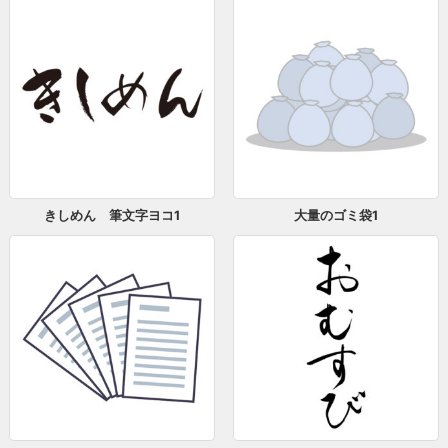
きしめん 筆文字ヨコ1
大量のゴミ袋1