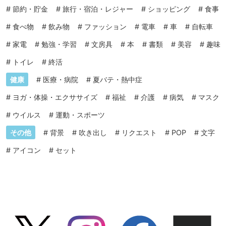
#
節約・貯金
#
旅行・宿泊・レジャー
#
ショッピング
#
食事
#
食べ物
#
飲み物
#
ファッション
#
電車
#
車
#
自転車
#
家電
#
勉強・学習
#
文房具
#
本
#
書類
#
美容
#
趣味
#
トイレ
#
終活
健康
#
医療・病院
#
夏バテ・熱中症
#
ヨガ・体操・エクササイズ
#
福祉
#
介護
#
病気
#
マスク
#
ウイルス
#
運動・スポーツ
その他
#
背景
#
吹き出し
#
リクエスト
#
POP
#
文字
#
アイコン
#
セット