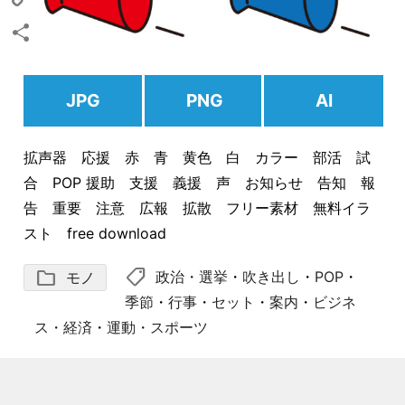
Copy
Link
共
有
JPG
PNG
AI
拡声器 応援 赤 青 黄色 白 カラー 部活 試
合 POP 援助 支援 義援 声 お知らせ 告知 報
告 重要 注意 広報 拡散 フリー素材 無料イラ
スト free download
shoppingmode
folder
政治・選挙
・
吹き出し
・
POP
・
モノ
季節
・
行事
・
セット
・
案内
・
ビジネ
ス・経済
・
運動・スポーツ