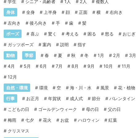
#
学生
#
シニア・高齢者
#
1人
#
2人
#
複数人
身体
#
全身
#
上半身
#
顔
#
正面
#
横
#
右向き
#
左向き
#
後ろ向き
#
手
#
歯
#
髪
ポーズ
#
喜ぶ
#
驚く
#
考える
#
困る
#
怒る
#
おじぎ
#
ガッツポーズ
#
案内
#
説明
#
指す
動物
季節
#
春
#
夏
#
秋
#
冬
#
1月
#
2月
#
3月
#
4月
#
5月
#
6月
#
7月
#
8月
#
9月
#
10月
#
11月
#
12月
自然・環境
#
環境
#
空
#
海・川・水
#
風景
#
花・植物
行事
#
お正月
#
年賀状
#
成人式
#
節分
#
バレンタイン
#
こどもの日
#
ゴールデンウィーク
#
母の日
#
父の日
#
梅雨
#
七夕
#
花火
#
お盆
#
ハロウィン
#
紅葉
#
クリスマス