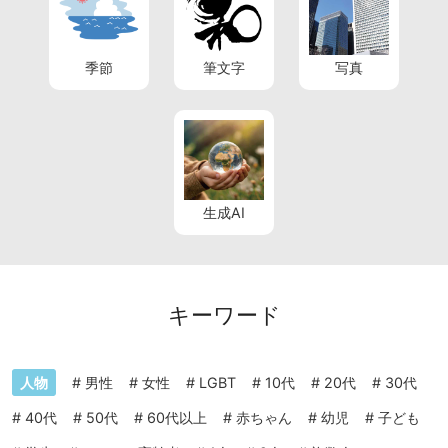
季節
筆文字
写真
生成AI
キーワード
人物
#
男性
#
女性
#
LGBT
#
10代
#
20代
#
30代
#
40代
#
50代
#
60代以上
#
赤ちゃん
#
幼児
#
子ども