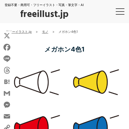
登録不要・商用可・フリーイラスト・写真・筆文字・AI
freeillust.jp
フリーイラスト.jp
>
モノ
>
メガホン4色1
X
メガホン4色1
Facebook
Line
Threads
Hatena
Gmail
Messenger
Email