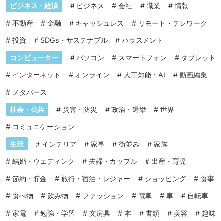
ビジネス・経済
#
ビジネス
#
会社
#
職業
#
情報
#
不動産
#
金融
#
キャッシュレス
#
リモート・テレワーク
#
投資
#
SDGs・サステナブル
#
ハラスメント
コンピューター
#
パソコン
#
スマートフォン
#
タブレット
#
インターネット
#
オンライン
#
人工知能・AI
#
動画編集
#
メタバース
社会・公共
#
災害・防災
#
政治・選挙
#
世界
#
コミュニケーション
生活
#
インテリア
#
家事
#
街並み
#
家族
#
結婚・ウェディング
#
夫婦・カップル
#
出産・育児
#
節約・貯金
#
旅行・宿泊・レジャー
#
ショッピング
#
食事
#
食べ物
#
飲み物
#
ファッション
#
電車
#
車
#
自転車
#
家電
#
勉強・学習
#
文房具
#
本
#
書類
#
美容
#
趣味