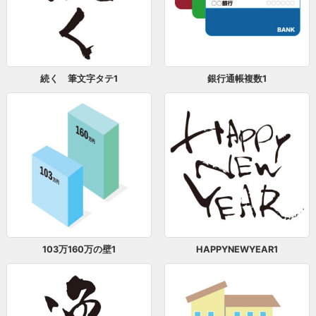
続く 筆文字タテ1
銀行通帳複数1
103万160万の壁1
HAPPYNEWYEAR1