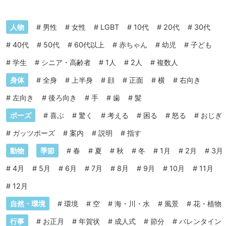
人物
#
男性
#
女性
#
LGBT
#
10代
#
20代
#
30代
#
40代
#
50代
#
60代以上
#
赤ちゃん
#
幼児
#
子ども
#
学生
#
シニア・高齢者
#
1人
#
2人
#
複数人
身体
#
全身
#
上半身
#
顔
#
正面
#
横
#
右向き
#
左向き
#
後ろ向き
#
手
#
歯
#
髪
ポーズ
#
喜ぶ
#
驚く
#
考える
#
困る
#
怒る
#
おじぎ
#
ガッツポーズ
#
案内
#
説明
#
指す
動物
季節
#
春
#
夏
#
秋
#
冬
#
1月
#
2月
#
3月
#
4月
#
5月
#
6月
#
7月
#
8月
#
9月
#
10月
#
11月
#
12月
自然・環境
#
環境
#
空
#
海・川・水
#
風景
#
花・植物
行事
#
お正月
#
年賀状
#
成人式
#
節分
#
バレンタイン