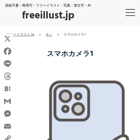
登録不要・商用可・フリーイラスト・写真・筆文字・AI
freeillust.jp
フリーイラスト.jp
>
モノ
>
スマホカメラ1
X
スマホカメラ1
Facebook
Line
Threads
Hatena
Gmail
Messenger
Email