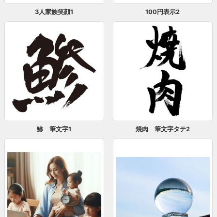
3人家族笑顔1
100円表示2
鯵 筆文字1
焼肉 筆文字タテ2