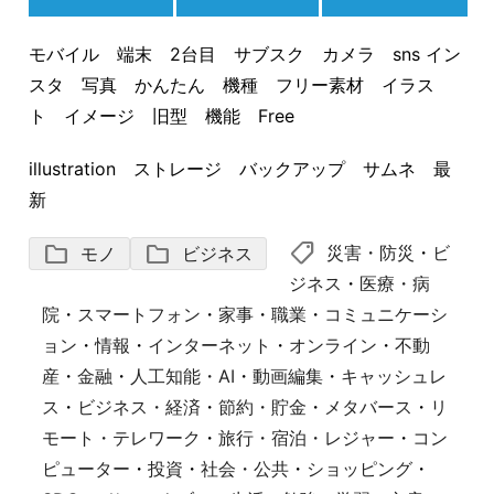
モバイル 端末 2台目 サブスク カメラ sns イン
スタ 写真 かんたん 機種 フリー素材 イラス
ト イメージ 旧型 機能 Free
illustration ストレージ バックアップ サムネ 最
新
shoppingmode
folder
folder
災害・防災
・
ビ
モノ
ビジネス
ジネス
・
医療・病
院
・
スマートフォン
・
家事
・
職業
・
コミュニケーシ
ョン
・
情報
・
インターネット
・
オンライン
・
不動
産
・
金融
・
人工知能・AI
・
動画編集
・
キャッシュレ
ス
・
ビジネス・経済
・
節約・貯金
・
メタバース
・
リ
モート・テレワーク
・
旅行・宿泊・レジャー
・
コン
ピューター
・
投資
・
社会・公共
・
ショッピング
・