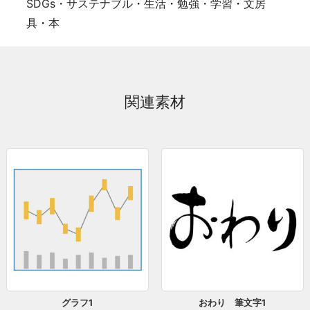
SDGs・サステナブル
・
生活
・
勉強・学習
・
文房
具
・
本
関連素材
グラフ1
おわり 筆文字1