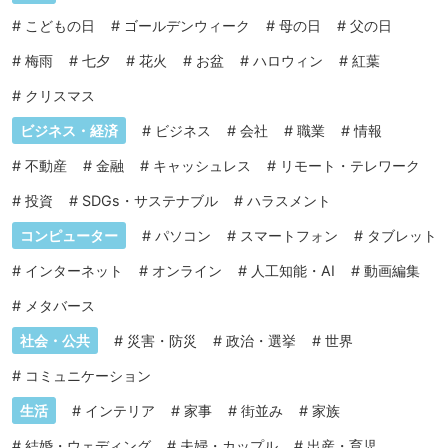
#
こどもの日
#
ゴールデンウィーク
#
母の日
#
父の日
#
梅雨
#
七夕
#
花火
#
お盆
#
ハロウィン
#
紅葉
#
クリスマス
ビジネス・経済
#
ビジネス
#
会社
#
職業
#
情報
#
不動産
#
金融
#
キャッシュレス
#
リモート・テレワーク
#
投資
#
SDGs・サステナブル
#
ハラスメント
コンピューター
#
パソコン
#
スマートフォン
#
タブレット
#
インターネット
#
オンライン
#
人工知能・AI
#
動画編集
#
メタバース
社会・公共
#
災害・防災
#
政治・選挙
#
世界
#
コミュニケーション
生活
#
インテリア
#
家事
#
街並み
#
家族
#
結婚・ウェディング
#
夫婦・カップル
#
出産・育児