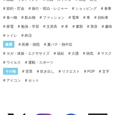
#
節約・貯金
#
旅行・宿泊・レジャー
#
ショッピング
#
食事
#
食べ物
#
飲み物
#
ファッション
#
電車
#
車
#
自転車
#
家電
#
勉強・学習
#
文房具
#
本
#
書類
#
美容
#
趣味
#
トイレ
#
終活
健康
#
医療・病院
#
夏バテ・熱中症
#
ヨガ・体操・エクササイズ
#
福祉
#
介護
#
病気
#
マスク
#
ウイルス
#
運動・スポーツ
その他
#
背景
#
吹き出し
#
リクエスト
#
POP
#
文字
#
アイコン
#
セット