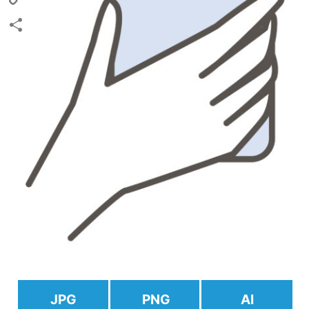
Copy
Link
共
有
JPG
PNG
AI