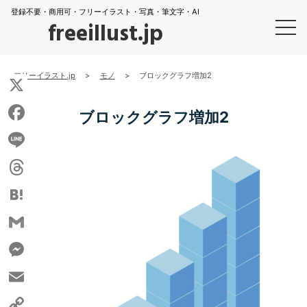
登録不要・商用可・フリーイラスト・写真・筆文字・AI
freeillust.jp
フリーイラスト.jp
>
モノ
>
ブロックグラフ増加2
X
ブロックグラフ増加2
Facebook
Line
Threads
Hatena
Gmail
Messenger
Email