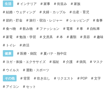
生活
#
インテリア
#
家事
#
街並み
#
家族
#
結婚・ウェディング
#
夫婦・カップル
#
出産・育児
#
節約・貯金
#
旅行・宿泊・レジャー
#
ショッピング
#
食事
#
食べ物
#
飲み物
#
ファッション
#
電車
#
車
#
自転車
#
家電
#
勉強・学習
#
文房具
#
本
#
書類
#
美容
#
趣味
#
トイレ
#
終活
健康
#
医療・病院
#
夏バテ・熱中症
#
ヨガ・体操・エクササイズ
#
福祉
#
介護
#
病気
#
マスク
#
ウイルス
#
運動・スポーツ
その他
#
背景
#
吹き出し
#
リクエスト
#
POP
#
文字
#
アイコン
#
セット