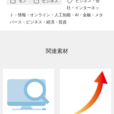
shoppingmode
folder
folder
ビジネス
・
会
モノ
ビジネス
社
・
インターネッ
ト
・
情報
・
オンライン
・
人工知能・AI
・
金融
・
メタ
バース
・
ビジネス・経済
・
投資
関連素材