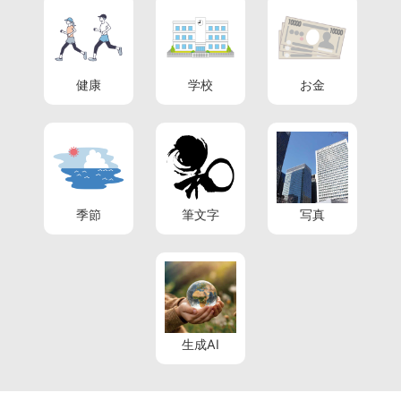
健康
学校
お金
季節
筆文字
写真
生成AI