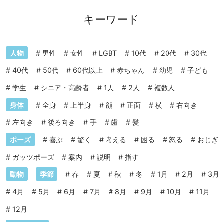
キーワード
人物
#
男性
#
女性
#
LGBT
#
10代
#
20代
#
30代
#
40代
#
50代
#
60代以上
#
赤ちゃん
#
幼児
#
子ども
#
学生
#
シニア・高齢者
#
1人
#
2人
#
複数人
身体
#
全身
#
上半身
#
顔
#
正面
#
横
#
右向き
#
左向き
#
後ろ向き
#
手
#
歯
#
髪
ポーズ
#
喜ぶ
#
驚く
#
考える
#
困る
#
怒る
#
おじぎ
#
ガッツポーズ
#
案内
#
説明
#
指す
動物
季節
#
春
#
夏
#
秋
#
冬
#
1月
#
2月
#
3月
#
4月
#
5月
#
6月
#
7月
#
8月
#
9月
#
10月
#
11月
#
12月