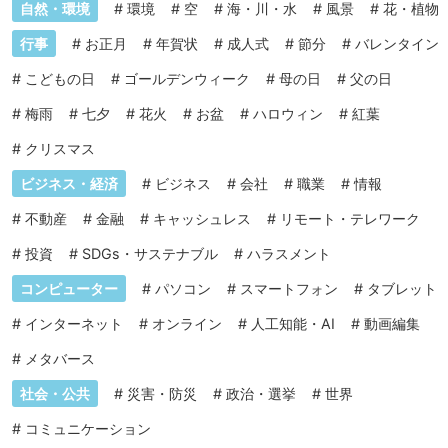
自然・環境
#
環境
#
空
#
海・川・水
#
風景
#
花・植物
行事
#
お正月
#
年賀状
#
成人式
#
節分
#
バレンタイン
#
こどもの日
#
ゴールデンウィーク
#
母の日
#
父の日
#
梅雨
#
七夕
#
花火
#
お盆
#
ハロウィン
#
紅葉
#
クリスマス
ビジネス・経済
#
ビジネス
#
会社
#
職業
#
情報
#
不動産
#
金融
#
キャッシュレス
#
リモート・テレワーク
#
投資
#
SDGs・サステナブル
#
ハラスメント
コンピューター
#
パソコン
#
スマートフォン
#
タブレット
#
インターネット
#
オンライン
#
人工知能・AI
#
動画編集
#
メタバース
社会・公共
#
災害・防災
#
政治・選挙
#
世界
#
コミュニケーション