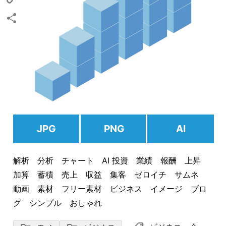
Copy
Link
共
有
JPG
PNG
AI
解析 分析 チャート AI 投資 業績 報酬 上昇
加算 蓄積 売上 収益 集客 ゼロイチ サムネ
動画 素材 フリー素材 ビジネス イメージ ブロ
グ シンプル おしゃれ