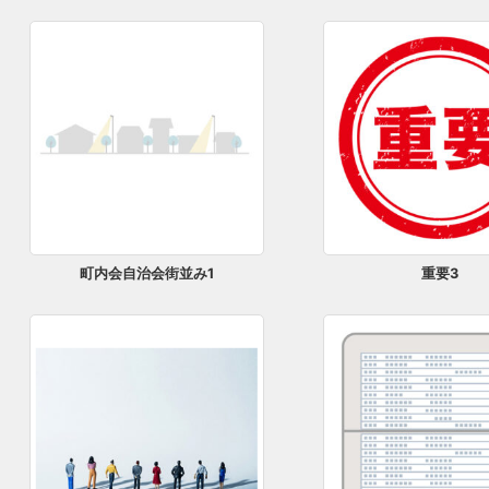
町内会自治会街並み1
重要3