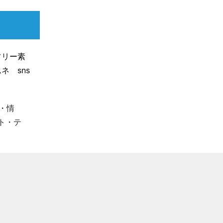
フリー素
ムネ sns
・
情
ト・テ