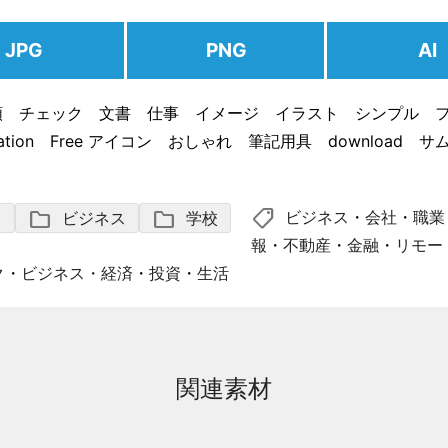
JPG
PNG
AI
類 チェック 文書 仕事 イメージ イラスト シンプル 
stration Free アイコン おしゃれ 筆記用具 download サ
グ
shoppingmode
folder
folder
ビジネス
・
会社
・
職業
ノ
ビジネス
学校
報
・
不動産
・
金融
・
リモー
ク
・
ビジネス・経済
・
投資
・
生活
関連素材