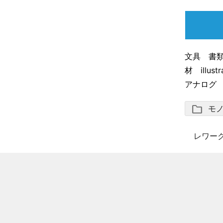
文具 書
材 illu
アナロ
folder
モ
レワー