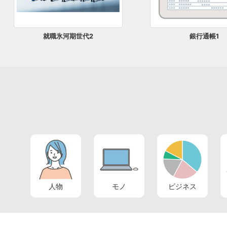
就職氷河期世代2
銀行通帳1
人物
モノ
ビジネス