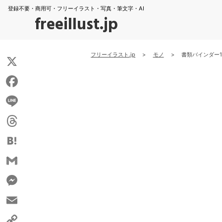
登録不要・商用可・フリーイラスト・写真・筆文字・AI
freeillust.jp
フリーイラスト.jp
>
モノ
>
書類バインダー1
X
Facebook
Line
Threads
Hatena
Gmail
Messenger
Email