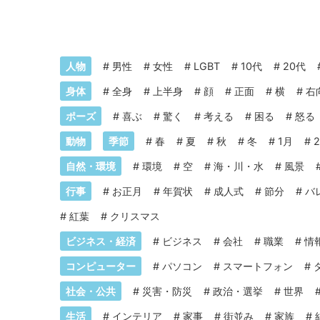
人物
#
男性
#
女性
#
LGBT
#
10代
#
20代
身体
#
全身
#
上半身
#
顔
#
正面
#
横
#
右
ポーズ
#
喜ぶ
#
驚く
#
考える
#
困る
#
怒る
動物
季節
#
春
#
夏
#
秋
#
冬
#
1月
#
自然・環境
#
環境
#
空
#
海・川・水
#
風景
行事
#
お正月
#
年賀状
#
成人式
#
節分
#
バ
#
紅葉
#
クリスマス
ビジネス・経済
#
ビジネス
#
会社
#
職業
#
情
コンピューター
#
パソコン
#
スマートフォン
#
社会・公共
#
災害・防災
#
政治・選挙
#
世界
生活
#
インテリア
#
家事
#
街並み
#
家族
#