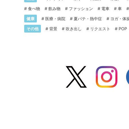
#
食べ物
#
飲み物
#
ファッション
#
電車
#
車
健康
#
医療・病院
#
夏バテ・熱中症
#
ヨガ・体
その他
#
背景
#
吹き出し
#
リクエスト
#
POP