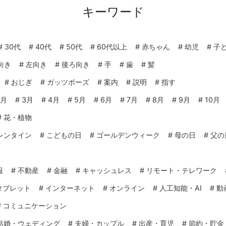
キーワード
#
30代
#
40代
#
50代
#
60代以上
#
赤ちゃん
#
幼児
#
子
向き
#
左向き
#
後ろ向き
#
手
#
歯
#
髪
#
おじぎ
#
ガッツポーズ
#
案内
#
説明
#
指す
2月
#
3月
#
4月
#
5月
#
6月
#
7月
#
8月
#
9月
#
10月
#
花・植物
レンタイン
#
こどもの日
#
ゴールデンウィーク
#
母の日
#
父の
報
#
不動産
#
金融
#
キャッシュレス
#
リモート・テレワーク
タブレット
#
インターネット
#
オンライン
#
人工知能・AI
#
動
#
コミュニケーション
結婚・ウェディング
#
夫婦・カップル
#
出産・育児
#
節約・貯金