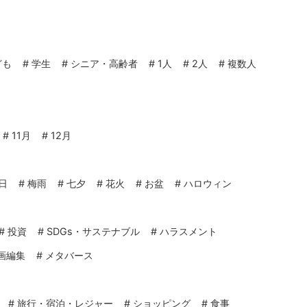
ども
#
学生
#
シニア・高齢者
#
1人
#
2人
#
複数人
#
11月
#
12月
日
#
梅雨
#
七夕
#
花火
#
お盆
#
ハロウィン
#
投資
#
SDGs・サステナブル
#
ハラスメント
画編集
#
メタバース
#
旅行・宿泊・レジャー
#
ショッピング
#
食事