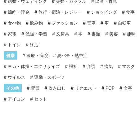
#
結婚・ウェディング
#
夫婦・カップル
#
出産・育児
#
節約・貯金
#
旅行・宿泊・レジャー
#
ショッピング
#
食事
#
食べ物
#
飲み物
#
ファッション
#
電車
#
車
#
自転車
#
家電
#
勉強・学習
#
文房具
#
本
#
書類
#
美容
#
趣味
#
トイレ
#
終活
健康
#
医療・病院
#
夏バテ・熱中症
#
ヨガ・体操・エクササイズ
#
福祉
#
介護
#
病気
#
マスク
#
ウイルス
#
運動・スポーツ
その他
#
背景
#
吹き出し
#
リクエスト
#
POP
#
文字
#
アイコン
#
セット