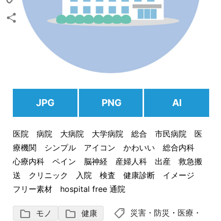
Copy
Link
共
有
JPG
PNG
AI
医院 病院 大病院 大学病院 総合 市民病院 医
療機関 シンプル アイコン かわいい 総合内科
心療内科 ペイン 脳神経 産婦人科 出産 救急搬
送 クリニック 入院 検査 健康診断 イメージ
フリー素材 hospital free 通院
shoppingmode
folder
folder
災害・防災
・
医療・
モノ
健康