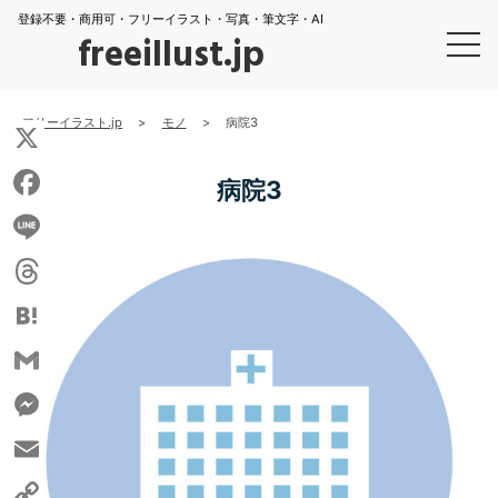
登録不要・商用可・フリーイラスト・写真・筆文字・AI
freeillust.jp
フリーイラスト.jp
>
モノ
>
病院3
X
病院3
Facebook
Line
Threads
Hatena
Gmail
Messenger
Email