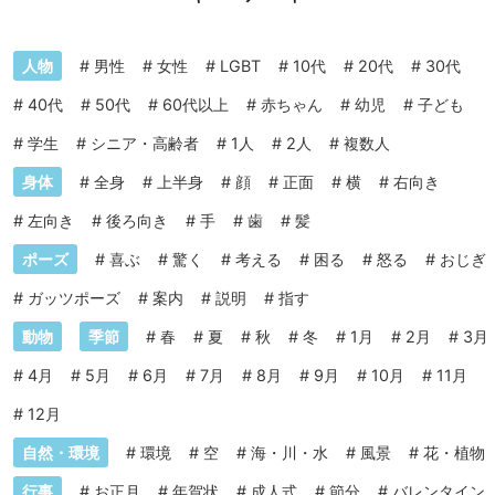
人物
#
男性
#
女性
#
LGBT
#
10代
#
20代
#
30代
#
40代
#
50代
#
60代以上
#
赤ちゃん
#
幼児
#
子ども
#
学生
#
シニア・高齢者
#
1人
#
2人
#
複数人
身体
#
全身
#
上半身
#
顔
#
正面
#
横
#
右向き
#
左向き
#
後ろ向き
#
手
#
歯
#
髪
ポーズ
#
喜ぶ
#
驚く
#
考える
#
困る
#
怒る
#
おじぎ
#
ガッツポーズ
#
案内
#
説明
#
指す
動物
季節
#
春
#
夏
#
秋
#
冬
#
1月
#
2月
#
3月
#
4月
#
5月
#
6月
#
7月
#
8月
#
9月
#
10月
#
11月
#
12月
自然・環境
#
環境
#
空
#
海・川・水
#
風景
#
花・植物
行事
#
お正月
#
年賀状
#
成人式
#
節分
#
バレンタイン