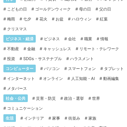
#
こどもの日
#
ゴールデンウィーク
#
母の日
#
父の日
#
梅雨
#
七夕
#
花火
#
お盆
#
ハロウィン
#
紅葉
#
クリスマス
ビジネス・経済
#
ビジネス
#
会社
#
職業
#
情報
#
不動産
#
金融
#
キャッシュレス
#
リモート・テレワーク
#
投資
#
SDGs・サステナブル
#
ハラスメント
コンピューター
#
パソコン
#
スマートフォン
#
タブレット
#
インターネット
#
オンライン
#
人工知能・AI
#
動画編集
#
メタバース
社会・公共
#
災害・防災
#
政治・選挙
#
世界
#
コミュニケーション
生活
#
インテリア
#
家事
#
街並み
#
家族