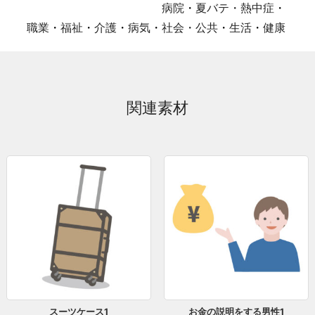
病院
・
夏バテ・熱中症
・
職業
・
福祉
・
介護
・
病気
・
社会・公共
・
生活
・
健康
関連素材
スーツケース1
お金の説明をする男性1