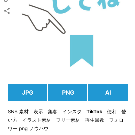
Copy
Link
共
有
JPG
PNG
AI
SNS 素材 表示 集客 インスタ
TikTok
便利 使
い方 イラスト素材 フリー素材 再生回数 フォロ
ワー png ノウハウ