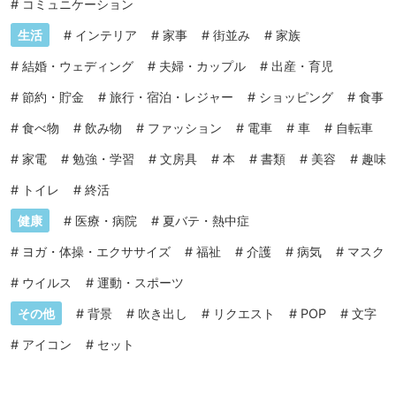
#
コミュニケーション
生活
#
インテリア
#
家事
#
街並み
#
家族
#
結婚・ウェディング
#
夫婦・カップル
#
出産・育児
#
節約・貯金
#
旅行・宿泊・レジャー
#
ショッピング
#
食事
#
食べ物
#
飲み物
#
ファッション
#
電車
#
車
#
自転車
#
家電
#
勉強・学習
#
文房具
#
本
#
書類
#
美容
#
趣味
#
トイレ
#
終活
健康
#
医療・病院
#
夏バテ・熱中症
#
ヨガ・体操・エクササイズ
#
福祉
#
介護
#
病気
#
マスク
#
ウイルス
#
運動・スポーツ
その他
#
背景
#
吹き出し
#
リクエスト
#
POP
#
文字
#
アイコン
#
セット