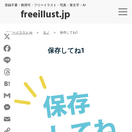
登録不要・商用可・フリーイラスト・写真・筆文字・AI
freeillust.jp
フリーイラスト.jp
>
モノ
>
保存してね1
X
保存してね1
Facebook
Line
Threads
Hatena
Gmail
Messenger
Email