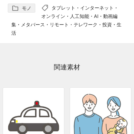
shoppingmode
folder
タブレット
・
インターネット
・
モノ
オンライン
・
人工知能・AI
・
動画編
集
・
メタバース
・
リモート・テレワーク
・
投資
・
生
活
関連素材