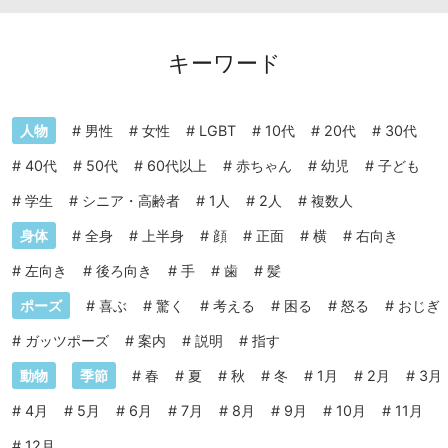
キーワード
人物
#
男性
#
女性
#
LGBT
#
10代
#
20代
#
30代
#
40代
#
50代
#
60代以上
#
赤ちゃん
#
幼児
#
子ども
#
学生
#
シニア・高齢者
#
1人
#
2人
#
複数人
身体
#
全身
#
上半身
#
顔
#
正面
#
横
#
右向き
#
左向き
#
後ろ向き
#
手
#
歯
#
髪
ポーズ
#
喜ぶ
#
驚く
#
考える
#
困る
#
怒る
#
おじぎ
#
ガッツポーズ
#
案内
#
説明
#
指す
動物
季節
#
春
#
夏
#
秋
#
冬
#
1月
#
2月
#
3月
#
4月
#
5月
#
6月
#
7月
#
8月
#
9月
#
10月
#
11月
#
12月