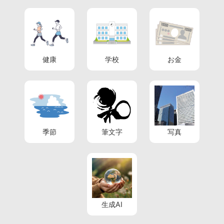
健康
学校
お金
季節
筆文字
写真
生成AI