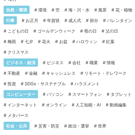
自然・環境
#
環境
#
空
#
海・川・水
#
風景
#
花・植物
行事
#
お正月
#
年賀状
#
成人式
#
節分
#
バレンタイン
#
こどもの日
#
ゴールデンウィーク
#
母の日
#
父の日
#
梅雨
#
七夕
#
花火
#
お盆
#
ハロウィン
#
紅葉
#
クリスマス
ビジネス・経済
#
ビジネス
#
会社
#
職業
#
情報
#
不動産
#
金融
#
キャッシュレス
#
リモート・テレワーク
#
投資
#
SDGs・サステナブル
#
ハラスメント
コンピューター
#
パソコン
#
スマートフォン
#
タブレット
#
インターネット
#
オンライン
#
人工知能・AI
#
動画編集
#
メタバース
社会・公共
#
災害・防災
#
政治・選挙
#
世界