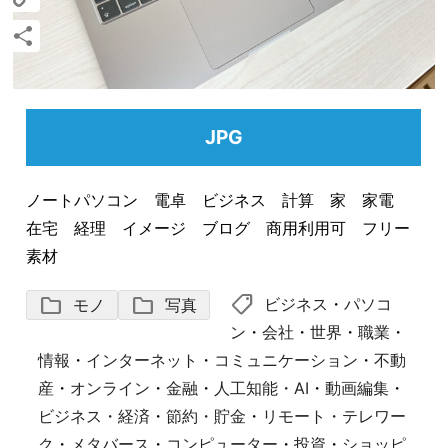
Copy
Link
共
有
JPG
ノートパソコン 電卓 ビジネス 計算 家 家電
在宅 経理 イメージ ブログ 商用利用可 フリー
素材
shoppingmode
folder
folder
ビジネス
・
パソコ
モノ
写真
ン
・
会社
・
世界
・
職業
・
情報
・
インターネット
・
コミュニケーション
・
不動
産
・
オンライン
・
金融
・
人工知能・AI
・
動画編集
・
ビジネス・経済
・
節約・貯金
・
リモート・テレワー
ク
・
メタバース
・
コンピューター
・
投資
・
ショッピ