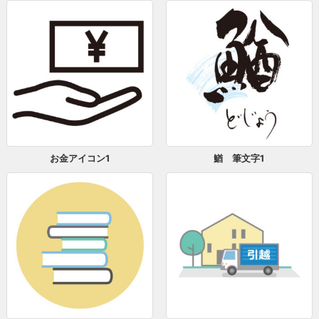
お金アイコン1
鰌 筆文字1