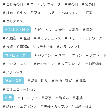
#
こどもの日
#
ゴールデンウィーク
#
母の日
#
父の日
#
梅雨
#
七夕
#
花火
#
お盆
#
ハロウィン
#
紅葉
#
クリスマス
ビジネス・経済
#
ビジネス
#
会社
#
職業
#
情報
#
不動産
#
金融
#
キャッシュレス
#
リモート・テレワーク
#
投資
#
SDGs・サステナブル
#
ハラスメント
コンピューター
#
パソコン
#
スマートフォン
#
タブレット
#
インターネット
#
オンライン
#
人工知能・AI
#
動画編集
#
メタバース
社会・公共
#
災害・防災
#
政治・選挙
#
世界
#
コミュニケーション
生活
#
インテリア
#
家事
#
街並み
#
家族
#
結婚・ウェディング
#
夫婦・カップル
#
出産・育児