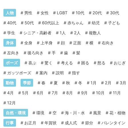
人物
#
男性
#
女性
#
LGBT
#
10代
#
20代
#
30代
#
40代
#
50代
#
60代以上
#
赤ちゃん
#
幼児
#
子ども
#
学生
#
シニア・高齢者
#
1人
#
2人
#
複数人
身体
#
全身
#
上半身
#
顔
#
正面
#
横
#
右向き
#
左向き
#
後ろ向き
#
手
#
歯
#
髪
ポーズ
#
喜ぶ
#
驚く
#
考える
#
困る
#
怒る
#
おじぎ
#
ガッツポーズ
#
案内
#
説明
#
指す
動物
季節
#
春
#
夏
#
秋
#
冬
#
1月
#
2月
#
3月
#
4月
#
5月
#
6月
#
7月
#
8月
#
9月
#
10月
#
11月
#
12月
自然・環境
#
環境
#
空
#
海・川・水
#
風景
#
花・植物
行事
#
お正月
#
年賀状
#
成人式
#
節分
#
バレンタイン