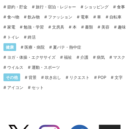
#
節約・貯金
#
旅行・宿泊・レジャー
#
ショッピング
#
食事
#
食べ物
#
飲み物
#
ファッション
#
電車
#
車
#
自転車
#
家電
#
勉強・学習
#
文房具
#
本
#
書類
#
美容
#
趣味
#
トイレ
#
終活
健康
#
医療・病院
#
夏バテ・熱中症
#
ヨガ・体操・エクササイズ
#
福祉
#
介護
#
病気
#
マスク
#
ウイルス
#
運動・スポーツ
その他
#
背景
#
吹き出し
#
リクエスト
#
POP
#
文字
#
アイコン
#
セット