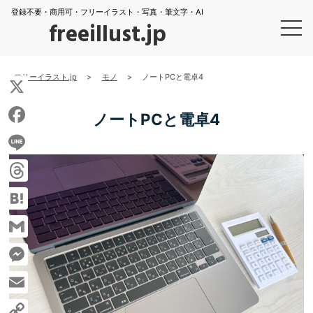
登録不要・商用可・フリーイラスト・写真・筆文字・AI
freeillust.jp
フリーイラスト.jp
>
モノ
>
ノートPCと電卓4
X
ノートPCと電卓4
Facebook
Line
Threads
Hatena
Gmail
Messenger
Email