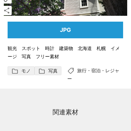
Copy
Link
共
有
JPG
観光 スポット 時計 建築物 北海道 札幌 イメ
ージ 写真 フリー素材
shoppingmode
folder
folder
旅行・宿泊・レジャ
モノ
写真
ー
関連素材