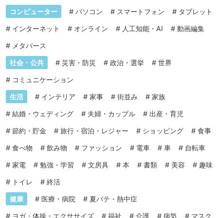
コンピューター
#
パソコン
#
スマートフォン
#
タブレット
#
インターネット
#
オンライン
#
人工知能・AI
#
動画編集
#
メタバース
社会・公共
#
災害・防災
#
政治・選挙
#
世界
#
コミュニケーション
生活
#
インテリア
#
家事
#
街並み
#
家族
#
結婚・ウェディング
#
夫婦・カップル
#
出産・育児
#
節約・貯金
#
旅行・宿泊・レジャー
#
ショッピング
#
食事
#
食べ物
#
飲み物
#
ファッション
#
電車
#
車
#
自転車
#
家電
#
勉強・学習
#
文房具
#
本
#
書類
#
美容
#
趣味
#
トイレ
#
終活
健康
#
医療・病院
#
夏バテ・熱中症
#
ヨガ・体操・エクササイズ
#
福祉
#
介護
#
病気
#
マスク