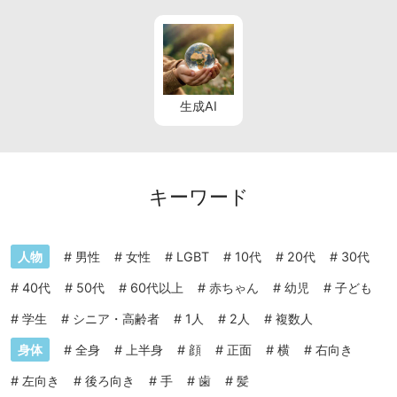
生成AI
キーワード
人物
#
男性
#
女性
#
LGBT
#
10代
#
20代
#
30代
#
40代
#
50代
#
60代以上
#
赤ちゃん
#
幼児
#
子ども
#
学生
#
シニア・高齢者
#
1人
#
2人
#
複数人
身体
#
全身
#
上半身
#
顔
#
正面
#
横
#
右向き
#
左向き
#
後ろ向き
#
手
#
歯
#
髪