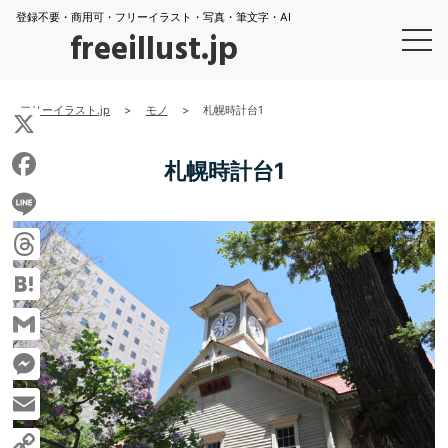
登録不要・商用可・フリーイラスト・写真・筆文字・AI
freeillust.jp
フリーイラスト.jp
>
モノ
>
札幌時計台1
X
札幌時計台1
Facebook
Line
Threads
Hatena
Gmail
Messenger
Email