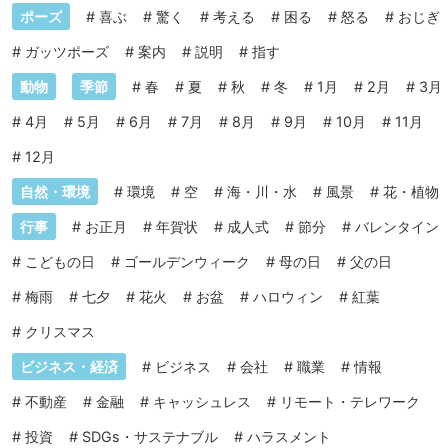
ポーズ
#
喜ぶ
#
驚く
#
考える
#
困る
#
怒る
#
おじぎ
#
ガッツポーズ
#
案内
#
説明
#
指す
動物
季節
#
春
#
夏
#
秋
#
冬
#
1月
#
2月
#
3月
#
4月
#
5月
#
6月
#
7月
#
8月
#
9月
#
10月
#
11月
#
12月
自然・環境
#
環境
#
空
#
海・川・水
#
風景
#
花・植物
行事
#
お正月
#
年賀状
#
成人式
#
節分
#
バレンタイン
#
こどもの日
#
ゴールデンウィーク
#
母の日
#
父の日
#
梅雨
#
七夕
#
花火
#
お盆
#
ハロウィン
#
紅葉
#
クリスマス
ビジネス・経済
#
ビジネス
#
会社
#
職業
#
情報
#
不動産
#
金融
#
キャッシュレス
#
リモート・テレワーク
#
投資
#
SDGs・サステナブル
#
ハラスメント