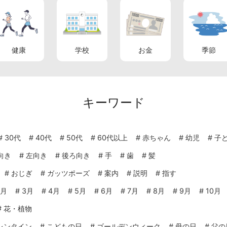
健康
学校
お金
季節
キーワード
#
30代
#
40代
#
50代
#
60代以上
#
赤ちゃん
#
幼児
#
子
向き
#
左向き
#
後ろ向き
#
手
#
歯
#
髪
#
おじぎ
#
ガッツポーズ
#
案内
#
説明
#
指す
2月
#
3月
#
4月
#
5月
#
6月
#
7月
#
8月
#
9月
#
10月
#
花・植物
レンタイン
#
こどもの日
#
ゴールデンウィーク
#
母の日
#
父の