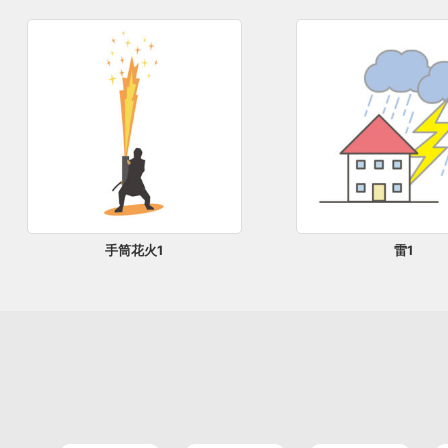
手筒花火1
雷1