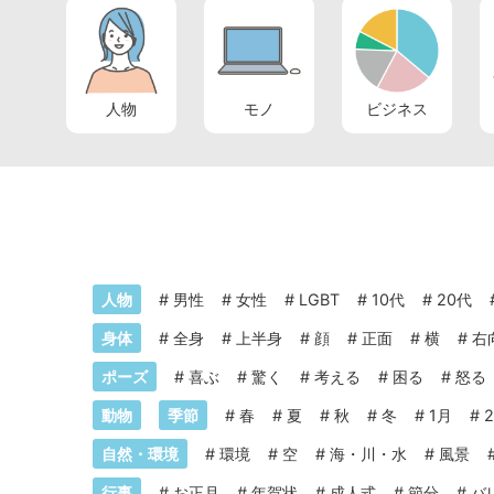
人物
モノ
ビジネス
人物
#
男性
#
女性
#
LGBT
#
10代
#
20代
身体
#
全身
#
上半身
#
顔
#
正面
#
横
#
右
ポーズ
#
喜ぶ
#
驚く
#
考える
#
困る
#
怒る
動物
季節
#
春
#
夏
#
秋
#
冬
#
1月
#
自然・環境
#
環境
#
空
#
海・川・水
#
風景
行事
#
お正月
#
年賀状
#
成人式
#
節分
#
バ