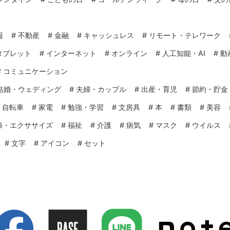
報
#
不動産
#
金融
#
キャッシュレス
#
リモート・テレワーク
タブレット
#
インターネット
#
オンライン
#
人工知能・AI
#
動
#
コミュニケーション
結婚・ウェディング
#
夫婦・カップル
#
出産・育児
#
節約・貯金
#
自転車
#
家電
#
勉強・学習
#
文房具
#
本
#
書類
#
美容
操・エクササイズ
#
福祉
#
介護
#
病気
#
マスク
#
ウイルス
#
文字
#
アイコン
#
セット