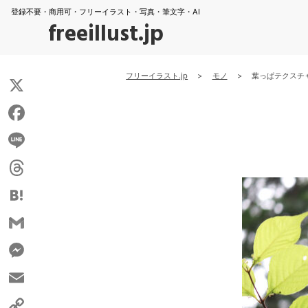
登録不要・商用可・フリーイラスト・写真・筆文字・AI
freeillust.jp
フリーイラスト.jp
>
モノ
>
葉っぱテクスチ
X
Facebook
Line
Threads
Hatena
Gmail
Messenger
Email