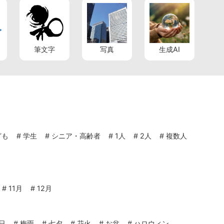
筆文字
写真
生成AI
ども
#
学生
#
シニア・高齢者
#
1人
#
2人
#
複数人
#
11月
#
12月
日
#
梅雨
#
七夕
#
花火
#
お盆
#
ハロウィン