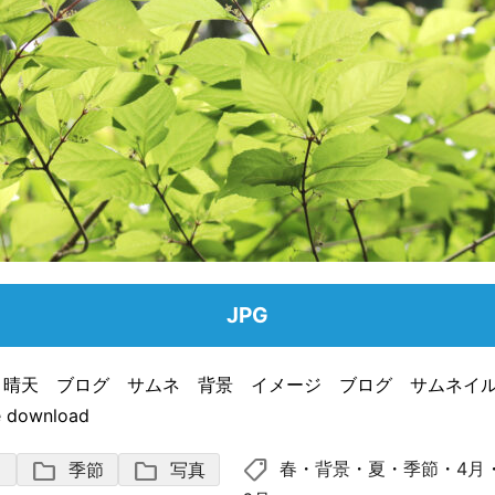
JPG
 晴天 ブログ サムネ 背景 イメージ ブログ サムネイ
 download
shoppingmode
folder
folder
春
・
背景
・
夏
・
季節
・
4月
ノ
季節
写真