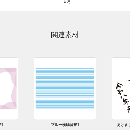
6月
関連素材
1
ブルー横縞背景1
あけま