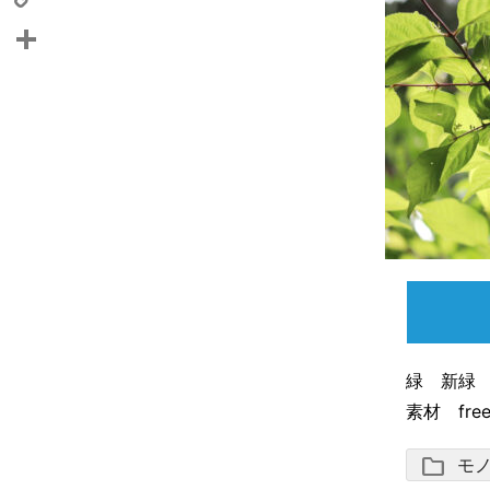
Copy
Link
共
有
緑 新緑
素材 free
folder
モ