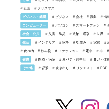
#
紅葉
#
クリスマス
ビジネス・経済
#
ビジネス
#
会社
#
職業
#
情
コンピューター
#
パソコン
#
スマートフォン
#
社会・公共
#
災害・防災
#
政治・選挙
#
世界
生活
#
インテリア
#
家事
#
街並み
#
家族
#
#
食べ物
#
飲み物
#
ファッション
#
電車
#
車
健康
#
医療・病院
#
夏バテ・熱中症
#
ヨガ・体
その他
#
背景
#
吹き出し
#
リクエスト
#
POP