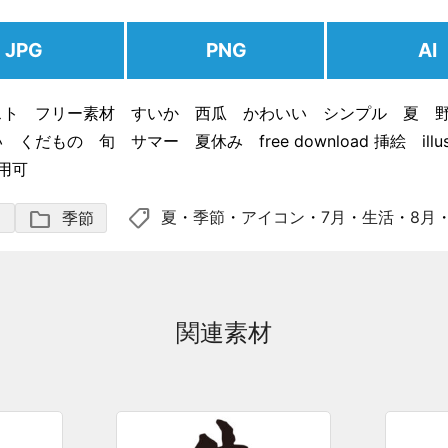
JPG
PNG
AI
スト フリー素材 すいか 西瓜 かわいい シンプル 夏 
くだもの 旬 サマー 夏休み free download 挿絵 illustr
商用可
shoppingmode
folder
夏
・
季節
・
アイコン
・
7月
・
生活
・
8月
ノ
季節
関連素材