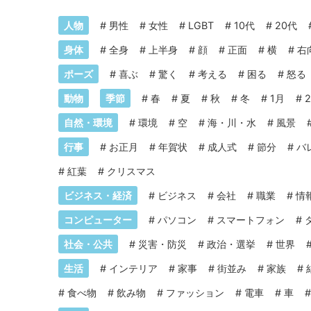
人物
#
男性
#
女性
#
LGBT
#
10代
#
20代
身体
#
全身
#
上半身
#
顔
#
正面
#
横
#
右
ポーズ
#
喜ぶ
#
驚く
#
考える
#
困る
#
怒る
動物
季節
#
春
#
夏
#
秋
#
冬
#
1月
#
自然・環境
#
環境
#
空
#
海・川・水
#
風景
行事
#
お正月
#
年賀状
#
成人式
#
節分
#
バ
#
紅葉
#
クリスマス
ビジネス・経済
#
ビジネス
#
会社
#
職業
#
情
コンピューター
#
パソコン
#
スマートフォン
#
社会・公共
#
災害・防災
#
政治・選挙
#
世界
生活
#
インテリア
#
家事
#
街並み
#
家族
#
#
食べ物
#
飲み物
#
ファッション
#
電車
#
車