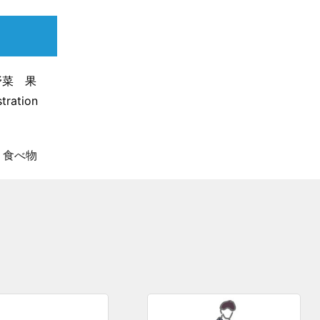
野菜 果
ation
・
食べ物