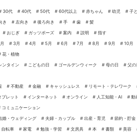
#
30代
#
40代
#
50代
#
60代以上
#
赤ちゃん
#
幼児
#
子
向き
#
左向き
#
後ろ向き
#
手
#
歯
#
髪
#
おじぎ
#
ガッツポーズ
#
案内
#
説明
#
指す
2月
#
3月
#
4月
#
5月
#
6月
#
7月
#
8月
#
9月
#
10月
#
花・植物
レンタイン
#
こどもの日
#
ゴールデンウィーク
#
母の日
#
父の
報
#
不動産
#
金融
#
キャッシュレス
#
リモート・テレワーク
タブレット
#
インターネット
#
オンライン
#
人工知能・AI
#
動
#
コミュニケーション
結婚・ウェディング
#
夫婦・カップル
#
出産・育児
#
節約・貯金
#
自転車
#
家電
#
勉強・学習
#
文房具
#
本
#
書類
#
美容