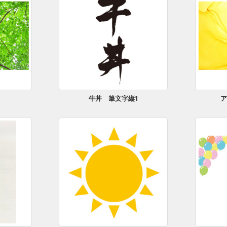
牛丼 筆文字縦1
ア