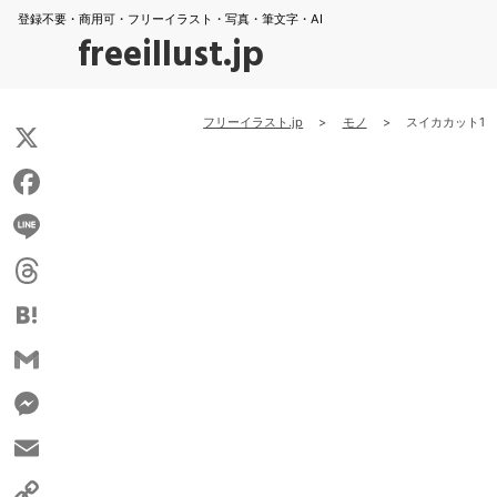
登録不要・商用可・フリーイラスト・写真・筆文字・AI
freeillust.jp
フリーイラスト.jp
>
モノ
>
スイカカット1
X
Facebook
Line
Threads
Hatena
Gmail
Messenger
Email