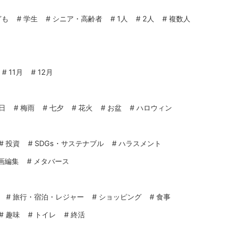
ども
#
学生
#
シニア・高齢者
#
1人
#
2人
#
複数人
#
11月
#
12月
日
#
梅雨
#
七夕
#
花火
#
お盆
#
ハロウィン
#
投資
#
SDGs・サステナブル
#
ハラスメント
画編集
#
メタバース
#
旅行・宿泊・レジャー
#
ショッピング
#
食事
#
趣味
#
トイレ
#
終活