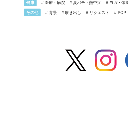
健康
#
医療・病院
#
夏バテ・熱中症
#
ヨガ・体
その他
#
背景
#
吹き出し
#
リクエスト
#
POP