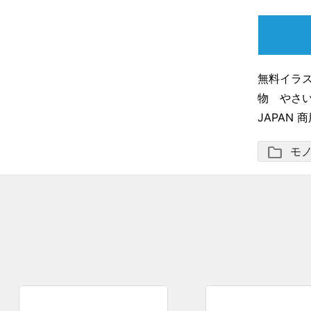
無料イラ
物 やさい 
JAPAN 
folder
モ