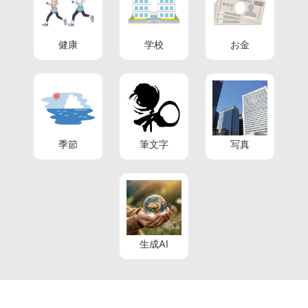
健康
学校
お金
季節
筆文字
写真
生成AI