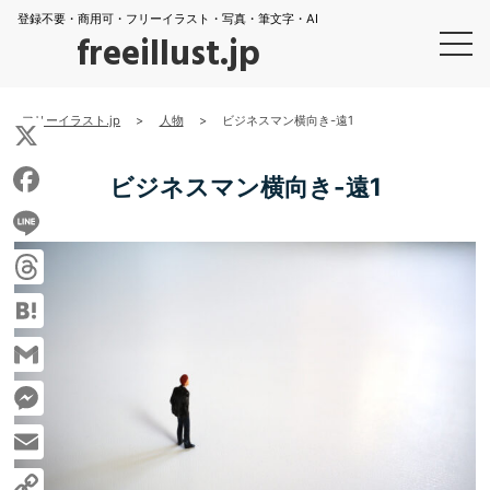
登録不要・商用可・フリーイラスト・写真・筆文字・AI
freeillust.jp
フリーイラスト.jp
>
人物
>
ビジネスマン横向き-遠1
X
ビジネスマン横向き-遠1
Facebook
Line
Threads
Hatena
Gmail
Messenger
Email