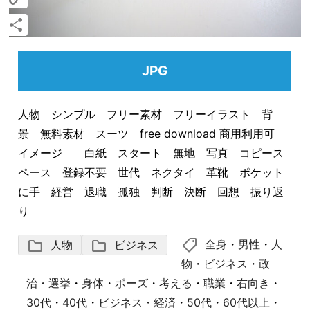
Copy
Link
共
有
JPG
人物 シンプル フリー素材 フリーイラスト 背
景 無料素材 スーツ free download 商用利用可
イメージ 白紙 スタート 無地 写真 コピース
ペース 登録不要 世代 ネクタイ 革靴 ポケット
に手 経営 退職 孤独 判断 決断 回想 振り返
り
shoppingmode
folder
folder
全身
・
男性
・
人
人物
ビジネス
物
・
ビジネス
・
政
治・選挙
・
身体
・
ポーズ
・
考える
・
職業
・
右向き
・
30代
・
40代
・
ビジネス・経済
・
50代
・
60代以上
・