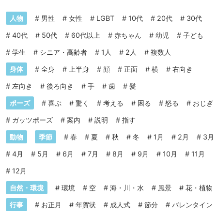
人物
#
男性
#
女性
#
LGBT
#
10代
#
20代
#
30代
#
40代
#
50代
#
60代以上
#
赤ちゃん
#
幼児
#
子ども
#
学生
#
シニア・高齢者
#
1人
#
2人
#
複数人
身体
#
全身
#
上半身
#
顔
#
正面
#
横
#
右向き
#
左向き
#
後ろ向き
#
手
#
歯
#
髪
ポーズ
#
喜ぶ
#
驚く
#
考える
#
困る
#
怒る
#
おじぎ
#
ガッツポーズ
#
案内
#
説明
#
指す
動物
季節
#
春
#
夏
#
秋
#
冬
#
1月
#
2月
#
3月
#
4月
#
5月
#
6月
#
7月
#
8月
#
9月
#
10月
#
11月
#
12月
自然・環境
#
環境
#
空
#
海・川・水
#
風景
#
花・植物
行事
#
お正月
#
年賀状
#
成人式
#
節分
#
バレンタイン