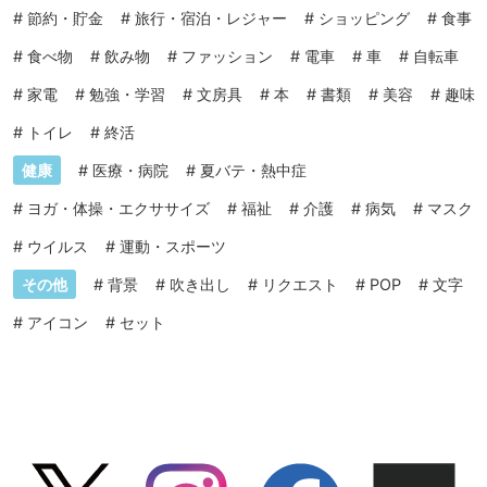
#
節約・貯金
#
旅行・宿泊・レジャー
#
ショッピング
#
食事
#
食べ物
#
飲み物
#
ファッション
#
電車
#
車
#
自転車
#
家電
#
勉強・学習
#
文房具
#
本
#
書類
#
美容
#
趣味
#
トイレ
#
終活
健康
#
医療・病院
#
夏バテ・熱中症
#
ヨガ・体操・エクササイズ
#
福祉
#
介護
#
病気
#
マスク
#
ウイルス
#
運動・スポーツ
その他
#
背景
#
吹き出し
#
リクエスト
#
POP
#
文字
#
アイコン
#
セット