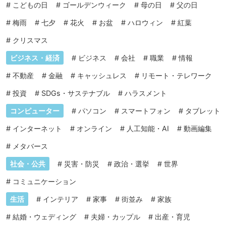
#
こどもの日
#
ゴールデンウィーク
#
母の日
#
父の日
#
梅雨
#
七夕
#
花火
#
お盆
#
ハロウィン
#
紅葉
#
クリスマス
ビジネス・経済
#
ビジネス
#
会社
#
職業
#
情報
#
不動産
#
金融
#
キャッシュレス
#
リモート・テレワーク
#
投資
#
SDGs・サステナブル
#
ハラスメント
コンピューター
#
パソコン
#
スマートフォン
#
タブレット
#
インターネット
#
オンライン
#
人工知能・AI
#
動画編集
#
メタバース
社会・公共
#
災害・防災
#
政治・選挙
#
世界
#
コミュニケーション
生活
#
インテリア
#
家事
#
街並み
#
家族
#
結婚・ウェディング
#
夫婦・カップル
#
出産・育児