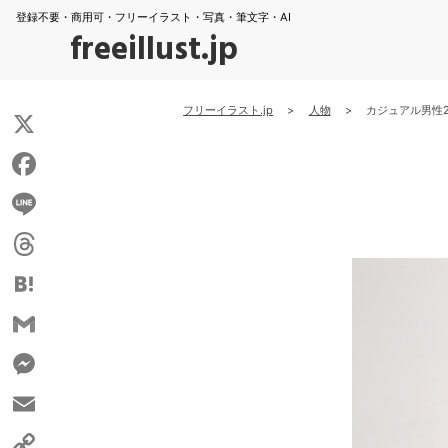
登録不要・商用可・フリーイラスト・写真・筆文字・AI
freeillust.jp
フリーイラスト.jp
>
人物
>
カジュアル男性
X
Facebook
Line
Threads
Hatena
Gmail
Messenger
Email