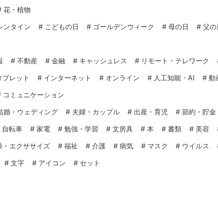
#
花・植物
レンタイン
#
こどもの日
#
ゴールデンウィーク
#
母の日
#
父の
報
#
不動産
#
金融
#
キャッシュレス
#
リモート・テレワーク
タブレット
#
インターネット
#
オンライン
#
人工知能・AI
#
動
#
コミュニケーション
結婚・ウェディング
#
夫婦・カップル
#
出産・育児
#
節約・貯金
#
自転車
#
家電
#
勉強・学習
#
文房具
#
本
#
書類
#
美容
操・エクササイズ
#
福祉
#
介護
#
病気
#
マスク
#
ウイルス
#
文字
#
アイコン
#
セット