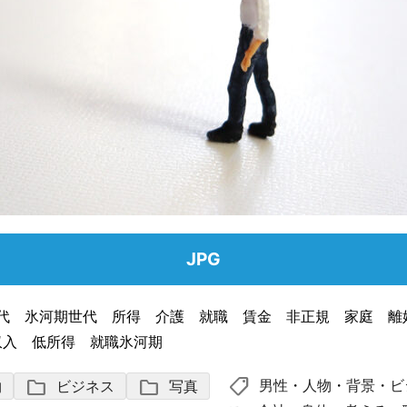
JPG
50代 氷河期世代 所得 介護 就職 賃金 非正規 家庭 
収入 低所得 就職氷河期
shoppingmode
folder
folder
男性
・
人物
・
背景
・
ビ
物
ビジネス
写真