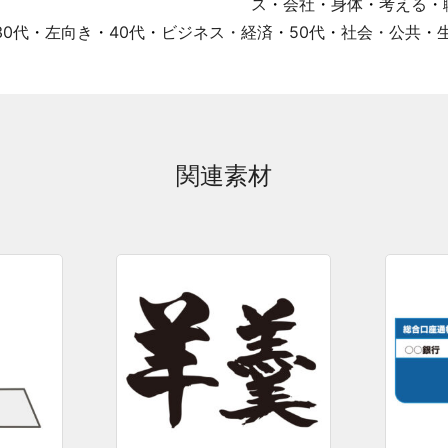
ス
・
会社
・
身体
・
考える
・
30代
・
左向き
・
40代
・
ビジネス・経済
・
50代
・
社会・公共
・
関連素材