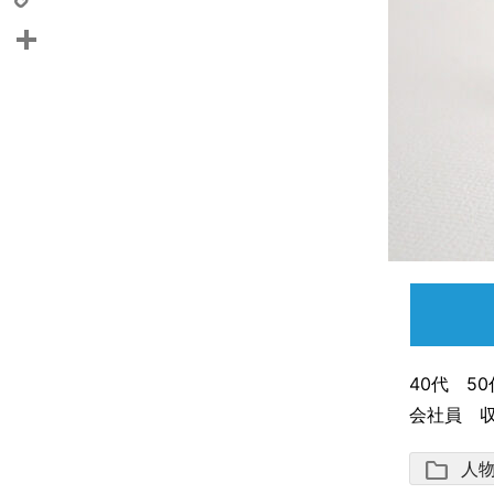
Copy
Link
共
有
40代 
会社員 
folder
人