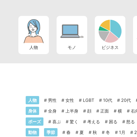
人物
モノ
ビジネス
人物
#
男性
#
女性
#
LGBT
#
10代
#
20代
身体
#
全身
#
上半身
#
顔
#
正面
#
横
#
右
ポーズ
#
喜ぶ
#
驚く
#
考える
#
困る
#
怒る
動物
季節
#
春
#
夏
#
秋
#
冬
#
1月
#