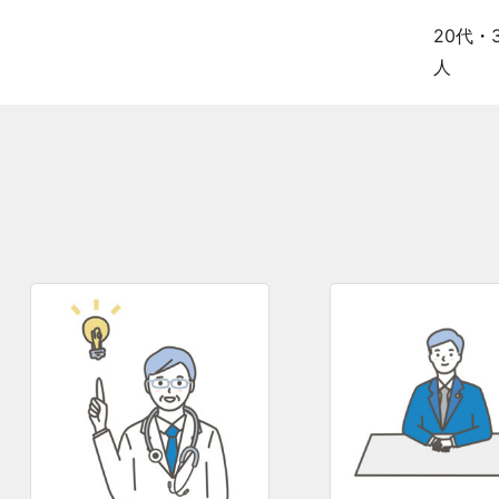
20代
・
人