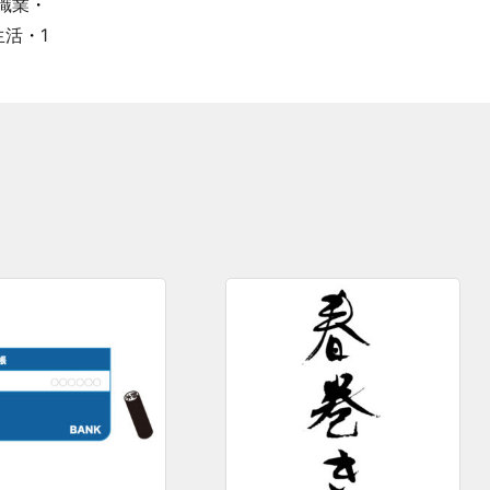
職業
・
生活
・
1