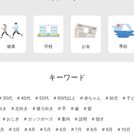
健康
学校
お金
季節
キーワード
#
30代
#
40代
#
50代
#
60代以上
#
赤ちゃん
#
幼児
#
子
向き
#
左向き
#
後ろ向き
#
手
#
歯
#
髪
#
おじぎ
#
ガッツポーズ
#
案内
#
説明
#
指す
2月
#
3月
#
4月
#
5月
#
6月
#
7月
#
8月
#
9月
#
10月