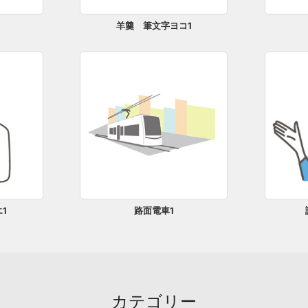
羊羹 筆文字ヨコ1
1
路面電車1
カテゴリー