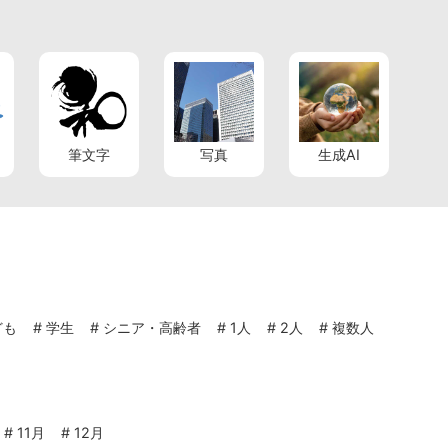
筆文字
写真
生成AI
ども
#
学生
#
シニア・高齢者
#
1人
#
2人
#
複数人
#
11月
#
12月