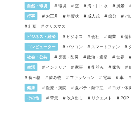
自然・環境
#
環境
#
空
#
海・川・水
#
風景
行事
#
お正月
#
年賀状
#
成人式
#
節分
#
バ
#
紅葉
#
クリスマス
ビジネス・経済
#
ビジネス
#
会社
#
職業
#
情
コンピューター
#
パソコン
#
スマートフォン
#
社会・公共
#
災害・防災
#
政治・選挙
#
世界
生活
#
インテリア
#
家事
#
街並み
#
家族
#
#
食べ物
#
飲み物
#
ファッション
#
電車
#
車
健康
#
医療・病院
#
夏バテ・熱中症
#
ヨガ・体
その他
#
背景
#
吹き出し
#
リクエスト
#
POP