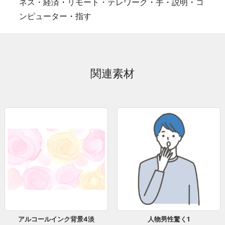
ネス・経済
・
リモート・テレワーク
・
手
・
説明
・
コ
ンピューター
・
指す
関連素材
アルコールインク背景4淡
人物男性驚く1