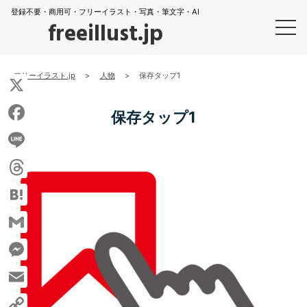
登録不要・商用可・フリーイラスト・写真・筆文字・AI
freeillust.jp
フリーイラスト.jp
>
人物
>
保存タップ1
X
保存タップ1
Facebook
Line
Threads
Hatena
Gmail
Messenger
Email