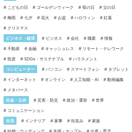
#
こどもの日
#
ゴールデンウィーク
#
母の日
#
父の日
#
梅雨
#
七夕
#
花火
#
お盆
#
ハロウィン
#
紅葉
#
クリスマス
ビジネス・経済
#
ビジネス
#
会社
#
職業
#
情報
#
不動産
#
金融
#
キャッシュレス
#
リモート・テレワーク
#
投資
#
SDGs・サステナブル
#
ハラスメント
コンピューター
#
パソコン
#
スマートフォン
#
タブレット
#
インターネット
#
オンライン
#
人工知能・AI
#
動画編集
#
メタバース
社会・公共
#
災害・防災
#
政治・選挙
#
世界
#
コミュニケーション
生活
#
インテリア
#
家事
#
街並み
#
家族
#
結婚・ウェディング
#
夫婦・カップル
#
出産・育児