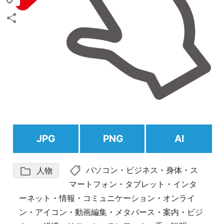
Copy
Link
共
有
JPG
PNG
AI
shoppingmode
folder
パソコン
・
ビジネス
・
身体
・
ス
人物
マートフォン
・
タブレット
・
インタ
ーネット
・
情報
・
コミュニケーション
・
オンライ
ン
・
アイコン
・
動画編集
・
メタバース
・
案内
・
ビジ