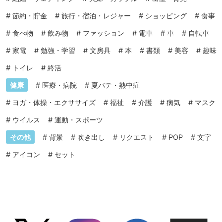
#
節約・貯金
#
旅行・宿泊・レジャー
#
ショッピング
#
食事
#
食べ物
#
飲み物
#
ファッション
#
電車
#
車
#
自転車
#
家電
#
勉強・学習
#
文房具
#
本
#
書類
#
美容
#
趣味
#
トイレ
#
終活
健康
#
医療・病院
#
夏バテ・熱中症
#
ヨガ・体操・エクササイズ
#
福祉
#
介護
#
病気
#
マスク
#
ウイルス
#
運動・スポーツ
その他
#
背景
#
吹き出し
#
リクエスト
#
POP
#
文字
#
アイコン
#
セット