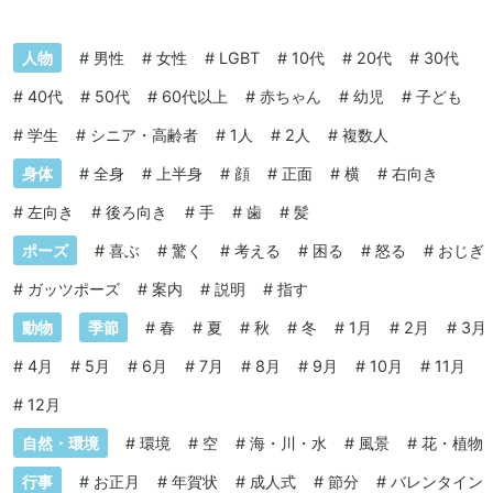
人物
#
男性
#
女性
#
LGBT
#
10代
#
20代
#
30代
#
40代
#
50代
#
60代以上
#
赤ちゃん
#
幼児
#
子ども
#
学生
#
シニア・高齢者
#
1人
#
2人
#
複数人
身体
#
全身
#
上半身
#
顔
#
正面
#
横
#
右向き
#
左向き
#
後ろ向き
#
手
#
歯
#
髪
ポーズ
#
喜ぶ
#
驚く
#
考える
#
困る
#
怒る
#
おじぎ
#
ガッツポーズ
#
案内
#
説明
#
指す
動物
季節
#
春
#
夏
#
秋
#
冬
#
1月
#
2月
#
3月
#
4月
#
5月
#
6月
#
7月
#
8月
#
9月
#
10月
#
11月
#
12月
自然・環境
#
環境
#
空
#
海・川・水
#
風景
#
花・植物
行事
#
お正月
#
年賀状
#
成人式
#
節分
#
バレンタイン