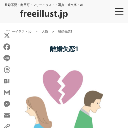
登録不要・商用可・フリーイラスト・写真・筆文字・AI
freeillust.jp
フリーイラスト.jp
>
人物
>
離婚失恋1
X
離婚失恋1
Facebook
Line
Threads
Hatena
Gmail
Messenger
Email