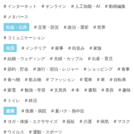
#
インターネット
#
オンライン
#
人工知能・AI
#
動画編集
#
メタバース
社会・公共
#
災害・防災
#
政治・選挙
#
世界
#
コミュニケーション
生活
#
インテリア
#
家事
#
街並み
#
家族
#
結婚・ウェディング
#
夫婦・カップル
#
出産・育児
#
節約・貯金
#
旅行・宿泊・レジャー
#
ショッピング
#
食事
#
食べ物
#
飲み物
#
ファッション
#
電車
#
車
#
自転車
#
家電
#
勉強・学習
#
文房具
#
本
#
書類
#
美容
#
趣味
#
トイレ
#
終活
健康
#
医療・病院
#
夏バテ・熱中症
#
ヨガ・体操・エクササイズ
#
福祉
#
介護
#
病気
#
マスク
#
ウイルス
#
運動・スポーツ