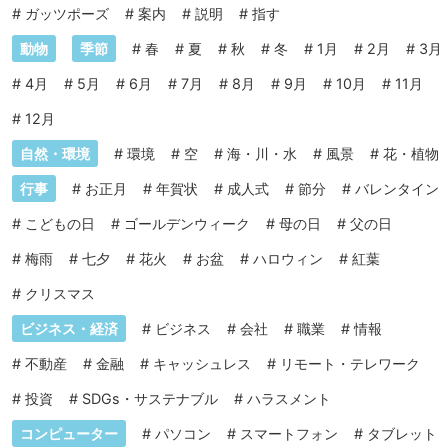
#
ガッツポーズ
#
案内
#
説明
#
指す
動物
季節
#
春
#
夏
#
秋
#
冬
#
1月
#
2月
#
3月
#
4月
#
5月
#
6月
#
7月
#
8月
#
9月
#
10月
#
11月
#
12月
自然・環境
#
環境
#
空
#
海・川・水
#
風景
#
花・植物
行事
#
お正月
#
年賀状
#
成人式
#
節分
#
バレンタイン
#
こどもの日
#
ゴールデンウィーク
#
母の日
#
父の日
#
梅雨
#
七夕
#
花火
#
お盆
#
ハロウィン
#
紅葉
#
クリスマス
ビジネス・経済
#
ビジネス
#
会社
#
職業
#
情報
#
不動産
#
金融
#
キャッシュレス
#
リモート・テレワーク
#
投資
#
SDGs・サステナブル
#
ハラスメント
コンピューター
#
パソコン
#
スマートフォン
#
タブレット