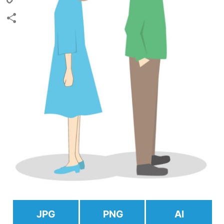
Copy
Link
共
有
JPG
PNG
AI