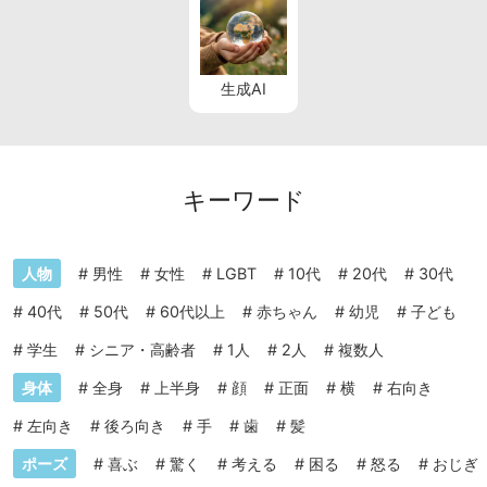
生成AI
キーワード
人物
#
男性
#
女性
#
LGBT
#
10代
#
20代
#
30代
#
40代
#
50代
#
60代以上
#
赤ちゃん
#
幼児
#
子ども
#
学生
#
シニア・高齢者
#
1人
#
2人
#
複数人
身体
#
全身
#
上半身
#
顔
#
正面
#
横
#
右向き
#
左向き
#
後ろ向き
#
手
#
歯
#
髪
ポーズ
#
喜ぶ
#
驚く
#
考える
#
困る
#
怒る
#
おじぎ