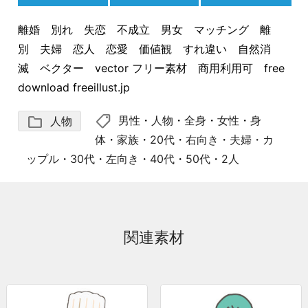
離婚 別れ 失恋 不成立 男女 マッチング 離
別 夫婦 恋人 恋愛 価値観 すれ違い 自然消
滅 ベクター vector フリー素材 商用利用可 free
download freeillust.jp
shoppingmode
folder
男性
・
人物
・
全身
・
女性
・
身
人物
体
・
家族
・
20代
・
右向き
・
夫婦・カ
ップル
・
30代
・
左向き
・
40代
・
50代
・
2人
関連素材