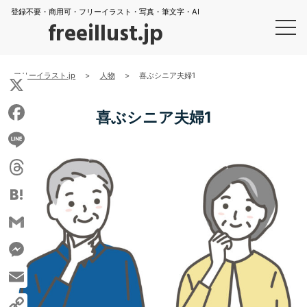
登録不要・商用可・フリーイラスト・写真・筆文字・AI
freeillust.jp
フリーイラスト.jp
>
人物
>
喜ぶシニア夫婦1
X
喜ぶシニア夫婦1
Facebook
Line
Threads
Hatena
Gmail
Messenger
Email