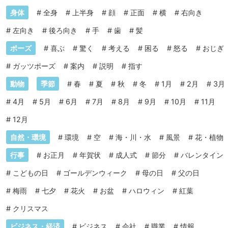
身体
#
全身
#
上半身
#
顔
#
正面
#
横
#
右向き
#
左向き
#
後ろ向き
#
手
#
歯
#
髪
ポーズ
#
喜ぶ
#
驚く
#
考える
#
困る
#
怒る
#
おじぎ
#
ガッツポーズ
#
案内
#
説明
#
指す
動物
季節
#
春
#
夏
#
秋
#
冬
#
1月
#
2月
#
3月
#
4月
#
5月
#
6月
#
7月
#
8月
#
9月
#
10月
#
11月
#
12月
自然・環境
#
環境
#
空
#
海・川・水
#
風景
#
花・植物
行事
#
お正月
#
年賀状
#
成人式
#
節分
#
バレンタイン
#
こどもの日
#
ゴールデンウィーク
#
母の日
#
父の日
#
梅雨
#
七夕
#
花火
#
お盆
#
ハロウィン
#
紅葉
#
クリスマス
ビジネス・経済
#
ビジネス
#
会社
#
職業
#
情報