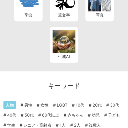
季節
筆文字
写真
生成AI
キーワード
人物
#
男性
#
女性
#
LGBT
#
10代
#
20代
#
30代
#
40代
#
50代
#
60代以上
#
赤ちゃん
#
幼児
#
子ども
#
学生
#
シニア・高齢者
#
1人
#
2人
#
複数人