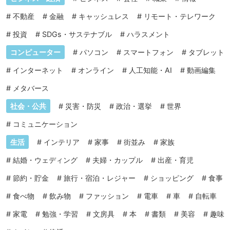
#
不動産
#
金融
#
キャッシュレス
#
リモート・テレワーク
#
投資
#
SDGs・サステナブル
#
ハラスメント
コンピューター
#
パソコン
#
スマートフォン
#
タブレット
#
インターネット
#
オンライン
#
人工知能・AI
#
動画編集
#
メタバース
社会・公共
#
災害・防災
#
政治・選挙
#
世界
#
コミュニケーション
生活
#
インテリア
#
家事
#
街並み
#
家族
#
結婚・ウェディング
#
夫婦・カップル
#
出産・育児
#
節約・貯金
#
旅行・宿泊・レジャー
#
ショッピング
#
食事
#
食べ物
#
飲み物
#
ファッション
#
電車
#
車
#
自転車
#
家電
#
勉強・学習
#
文房具
#
本
#
書類
#
美容
#
趣味