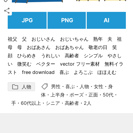
Copy
Link
JPG
PNG
AI
共
有
祖父 父 おじいさん おじいちゃん 熟年 夫 祖
母 母 おばあさん おばあちゃん 敬老の日 笑
顔 ひらめき うれしい 高齢者 シンプル やさし
い 微笑む ベクター vector フリー素材 無料イラ
スト free download 喜ぶ よろこぶ ほほえむ
shoppingmode
folder
男性
・
喜ぶ
・
人物
・
女性
・
身
人物
体
・
上半身
・
ポーズ
・
正面
・
50代
・
手
・
60代以上
・
シニア・高齢者
・
2人