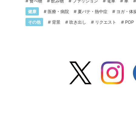
#
食べ物
#
飲み物
#
ファッション
#
電車
#
車
健康
#
医療・病院
#
夏バテ・熱中症
#
ヨガ・体
その他
#
背景
#
吹き出し
#
リクエスト
#
POP