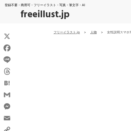
登録不要・商用可・フリーイラスト・写真・筆文字・AI
freeillust.jp
フリーイラスト.jp
>
人物
>
女性説明スマホ1
X
Facebook
Line
Threads
Hatena
Gmail
Messenger
Email