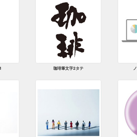
1
珈琲筆文字2タテ
ノ