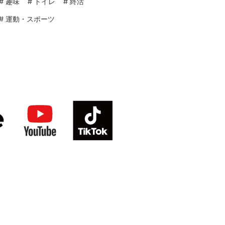
#
趣味
#
トイレ
#
終活
#
運動・スポーツ