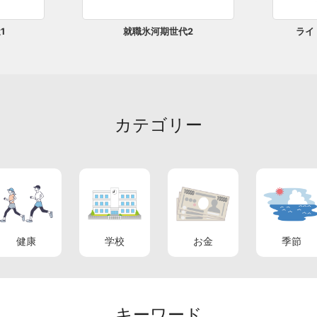
1
就職氷河期世代2
ライ
カテゴリー
健康
学校
お金
季節
キーワード