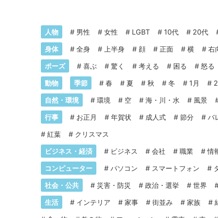
人物
#
男性
#
女性
#
LGBT
#
10代
#
20代
身体
#
全身
#
上半身
#
顔
#
正面
#
横
#
右
ポーズ
#
喜ぶ
#
驚く
#
考える
#
困る
#
怒る
動物
季節
#
春
#
夏
#
秋
#
冬
#
1月
#
自然・環境
#
環境
#
空
#
海・川・水
#
風景
行事
#
お正月
#
年賀状
#
成人式
#
節分
#
バ
#
紅葉
#
クリスマス
ビジネス・経済
#
ビジネス
#
会社
#
職業
#
情
コンピューター
#
パソコン
#
スマートフォン
#
社会・公共
#
災害・防災
#
政治・選挙
#
世界
生活
#
インテリア
#
家事
#
街並み
#
家族
#