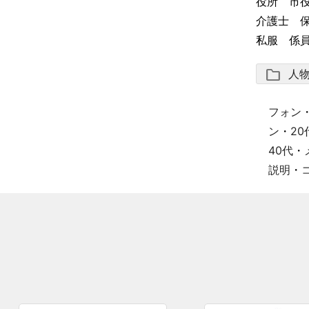
役所 市
介護士 
私服 係
folder
人
フォン
ン
・
20
40代
・
説明
・