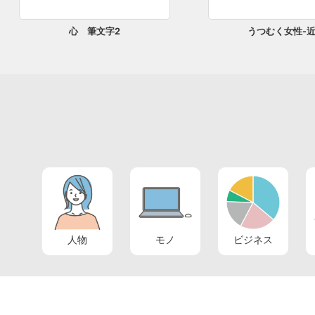
心 筆文字2
うつむく女性-近
人物
モノ
ビジネス