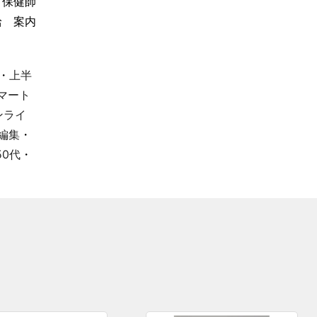
会 保健師
受給 案内
・
上半
マート
ンライ
編集
・
50代
・