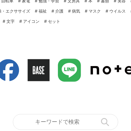
#
自転車
#
家電
#
勉強・学習
#
文房具
#
本
#
書類
#
美容
操・エクササイズ
#
福祉
#
介護
#
病気
#
マスク
#
ウイルス
#
文字
#
アイコン
#
セット