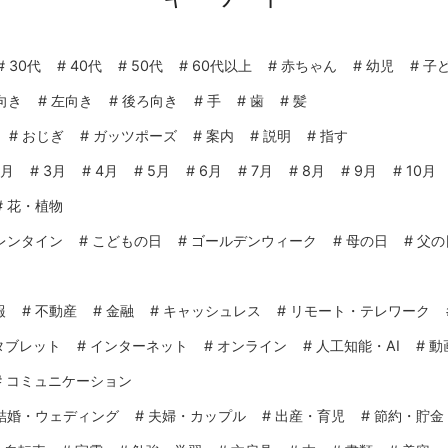
#
30代
#
40代
#
50代
#
60代以上
#
赤ちゃん
#
幼児
#
子
向き
#
左向き
#
後ろ向き
#
手
#
歯
#
髪
#
おじぎ
#
ガッツポーズ
#
案内
#
説明
#
指す
2月
#
3月
#
4月
#
5月
#
6月
#
7月
#
8月
#
9月
#
10月
#
花・植物
レンタイン
#
こどもの日
#
ゴールデンウィーク
#
母の日
#
父の
報
#
不動産
#
金融
#
キャッシュレス
#
リモート・テレワーク
タブレット
#
インターネット
#
オンライン
#
人工知能・AI
#
動
#
コミュニケーション
結婚・ウェディング
#
夫婦・カップル
#
出産・育児
#
節約・貯金