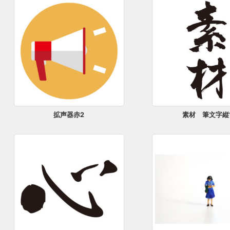
拡声器赤2
素材 筆文字縦