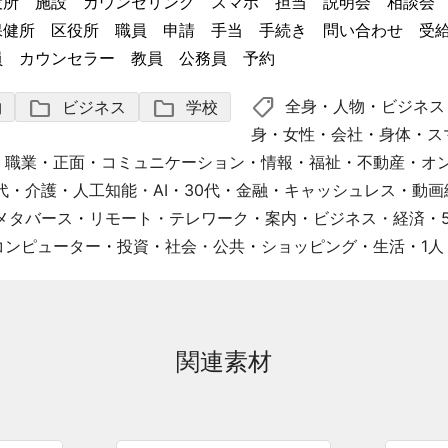
役所 施設 カウンセリング スマホ 担当 説明会 相談
保健所 区役所 職員 申請 手当 手続き 問い合わせ 
員 カウンセラー 教員 公務員 予約
shoppingmode
folder
folder
全身
・
人物
・
ビジネス
物
ビジネス
学校
身
・
女性
・
会社
・
身体
・
ス
・
職業
・
正面
・
コミュニケーション
・
情報
・
福祉
・
不動産
・
オ
代
・
介護
・
人工知能・AI
・
30代
・
金融
・
キャッシュレス
・
動画
メタバース
・
リモート・テレワーク
・
案内
・
ビジネス・経済
・
コンピューター
・
投資
・
社会・公共
・
ショッピング
・
生活
・
1人
関連素材