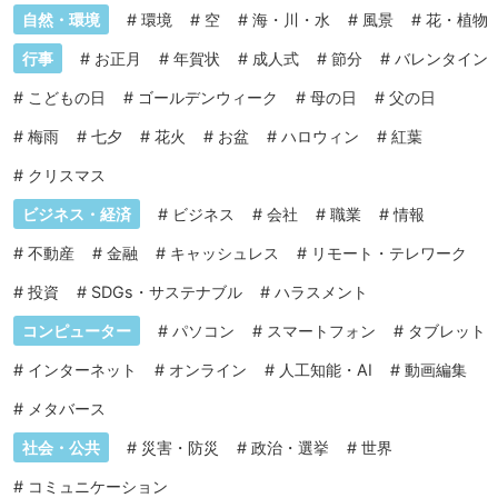
自然・環境
#
環境
#
空
#
海・川・水
#
風景
#
花・植物
行事
#
お正月
#
年賀状
#
成人式
#
節分
#
バレンタイン
#
こどもの日
#
ゴールデンウィーク
#
母の日
#
父の日
#
梅雨
#
七夕
#
花火
#
お盆
#
ハロウィン
#
紅葉
#
クリスマス
ビジネス・経済
#
ビジネス
#
会社
#
職業
#
情報
#
不動産
#
金融
#
キャッシュレス
#
リモート・テレワーク
#
投資
#
SDGs・サステナブル
#
ハラスメント
コンピューター
#
パソコン
#
スマートフォン
#
タブレット
#
インターネット
#
オンライン
#
人工知能・AI
#
動画編集
#
メタバース
社会・公共
#
災害・防災
#
政治・選挙
#
世界
#
コミュニケーション