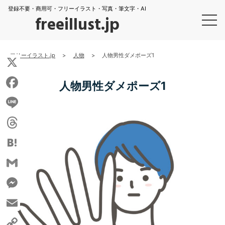
登録不要・商用可・フリーイラスト・写真・筆文字・AI
freeillust.jp
フリーイラスト.jp
>
人物
>
人物男性ダメポーズ1
X
人物男性ダメポーズ1
Facebook
Line
Threads
Hatena
Gmail
Messenger
Email