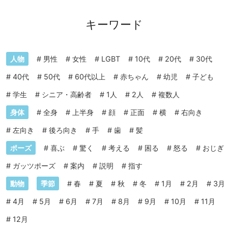
キーワード
人物
#
男性
#
女性
#
LGBT
#
10代
#
20代
#
30代
#
40代
#
50代
#
60代以上
#
赤ちゃん
#
幼児
#
子ども
#
学生
#
シニア・高齢者
#
1人
#
2人
#
複数人
身体
#
全身
#
上半身
#
顔
#
正面
#
横
#
右向き
#
左向き
#
後ろ向き
#
手
#
歯
#
髪
ポーズ
#
喜ぶ
#
驚く
#
考える
#
困る
#
怒る
#
おじぎ
#
ガッツポーズ
#
案内
#
説明
#
指す
動物
季節
#
春
#
夏
#
秋
#
冬
#
1月
#
2月
#
3月
#
4月
#
5月
#
6月
#
7月
#
8月
#
9月
#
10月
#
11月
#
12月