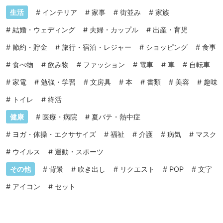
生活
#
インテリア
#
家事
#
街並み
#
家族
#
結婚・ウェディング
#
夫婦・カップル
#
出産・育児
#
節約・貯金
#
旅行・宿泊・レジャー
#
ショッピング
#
食事
#
食べ物
#
飲み物
#
ファッション
#
電車
#
車
#
自転車
#
家電
#
勉強・学習
#
文房具
#
本
#
書類
#
美容
#
趣味
#
トイレ
#
終活
健康
#
医療・病院
#
夏バテ・熱中症
#
ヨガ・体操・エクササイズ
#
福祉
#
介護
#
病気
#
マスク
#
ウイルス
#
運動・スポーツ
その他
#
背景
#
吹き出し
#
リクエスト
#
POP
#
文字
#
アイコン
#
セット