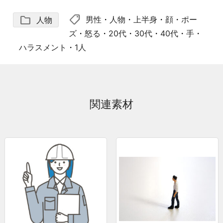
shoppingmode
folder
男性
・
人物
・
上半身
・
顔
・
ポー
人物
ズ
・
怒る
・
20代
・
30代
・
40代
・
手
・
ハラスメント
・
1人
関連素材