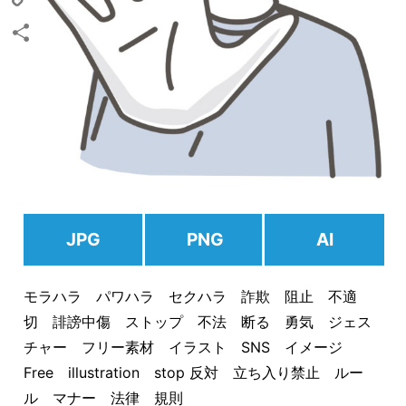
Copy
Link
共
有
JPG
PNG
AI
モラハラ パワハラ セクハラ 詐欺 阻止 不適
切 誹謗中傷 ストップ 不法 断る 勇気 ジェス
チャー フリー素材 イラスト SNS イメージ
Free illustration stop 反対 立ち入り禁止 ルー
ル マナー 法律 規則