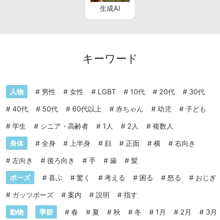
生成AI
キーワード
人物
#
男性
#
女性
#
LGBT
#
10代
#
20代
#
30代
#
40代
#
50代
#
60代以上
#
赤ちゃん
#
幼児
#
子ども
#
学生
#
シニア・高齢者
#
1人
#
2人
#
複数人
身体
#
全身
#
上半身
#
顔
#
正面
#
横
#
右向き
#
左向き
#
後ろ向き
#
手
#
歯
#
髪
ポーズ
#
喜ぶ
#
驚く
#
考える
#
困る
#
怒る
#
おじぎ
#
ガッツポーズ
#
案内
#
説明
#
指す
動物
季節
#
春
#
夏
#
秋
#
冬
#
1月
#
2月
#
3月