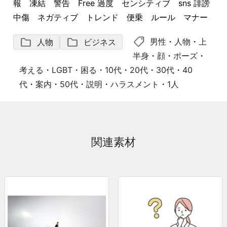
報 凍結 警告 Free 過度 センシティブ sns 誹謗
中傷 ネガティブ トレンド 便乗 ルール マナー
shoppingmode
folder
folder
男性
・
人物
・
上
人物
ビジネス
半身
・
顔
・
ポーズ
・
考える
・
LGBT
・
困る
・
10代
・
20代
・
30代
・
40
代
・
案内
・
50代
・
説明
・
ハラスメント
・
1人
関連素材