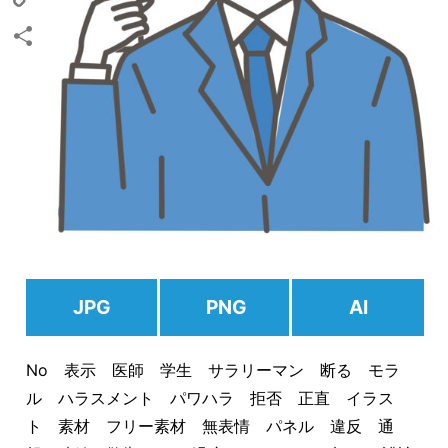
Copy
Link
共
有
JPG
PNG
AI
No 表示 医師 学生 サラリーマン 断る モラ
ル ハラスメント パワハラ 拒否 正直 イラス
ト 素材 フリー素材 無表情 パネル 違反 通