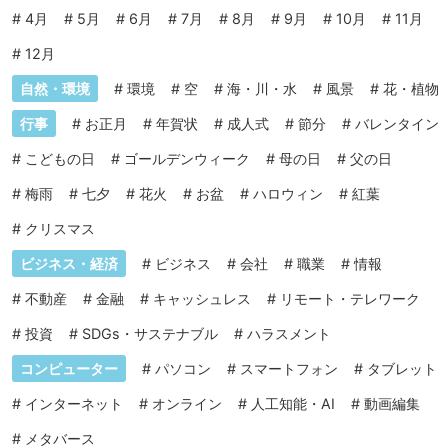
#
4月
#
5月
#
6月
#
7月
#
8月
#
9月
#
10月
#
11月
#
12月
自然・環境
#
環境
#
空
#
海・川・水
#
風景
#
花・植物
行事
#
お正月
#
年賀状
#
成人式
#
節分
#
バレンタイン
#
こどもの日
#
ゴールデンウィーク
#
母の日
#
父の日
#
梅雨
#
七夕
#
花火
#
お盆
#
ハロウィン
#
紅葉
#
クリスマス
ビジネス・経済
#
ビジネス
#
会社
#
職業
#
情報
#
不動産
#
金融
#
キャッシュレス
#
リモート・テレワーク
#
投資
#
SDGs・サステナブル
#
ハラスメント
コンピューター
#
パソコン
#
スマートフォン
#
タブレット
#
インターネット
#
オンライン
#
人工知能・AI
#
動画編集
#
メタバース