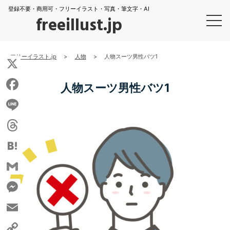
登録不要・商用可・フリーイラスト・写真・筆文字・AI
freeillust.jp
フリーイラスト.jp
>
人物
>
人物スーツ男性バツ1
X
人物スーツ男性バツ1
Facebook
Line
Threads
Hatena
Gmail
Messenger
Email