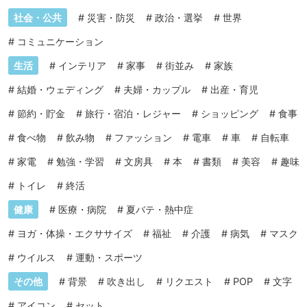
社会・公共
#
災害・防災
#
政治・選挙
#
世界
#
コミュニケーション
生活
#
インテリア
#
家事
#
街並み
#
家族
#
結婚・ウェディング
#
夫婦・カップル
#
出産・育児
#
節約・貯金
#
旅行・宿泊・レジャー
#
ショッピング
#
食事
#
食べ物
#
飲み物
#
ファッション
#
電車
#
車
#
自転車
#
家電
#
勉強・学習
#
文房具
#
本
#
書類
#
美容
#
趣味
#
トイレ
#
終活
健康
#
医療・病院
#
夏バテ・熱中症
#
ヨガ・体操・エクササイズ
#
福祉
#
介護
#
病気
#
マスク
#
ウイルス
#
運動・スポーツ
その他
#
背景
#
吹き出し
#
リクエスト
#
POP
#
文字
#
アイコン
#
セット