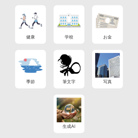
健康
学校
お金
季節
筆文字
写真
生成AI