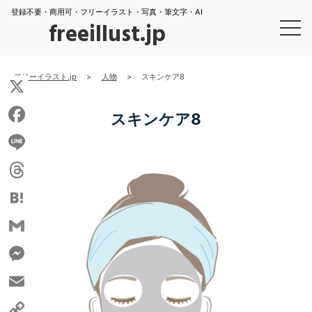
登録不要・商用可・フリーイラスト・写真・筆文字・AI
freeillust.jp
フリーイラスト.jp
>
人物
>
スキンケア8
X
スキンケア8
Facebook
Line
Threads
Hatena
Gmail
Messenger
Email