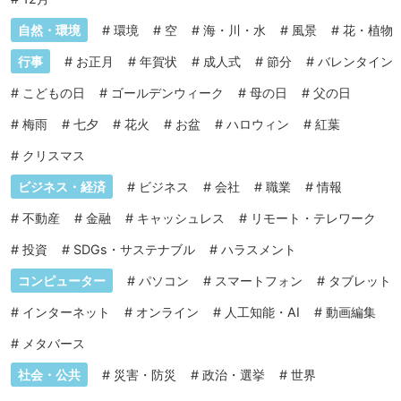
自然・環境
#
環境
#
空
#
海・川・水
#
風景
#
花・植物
行事
#
お正月
#
年賀状
#
成人式
#
節分
#
バレンタイン
#
こどもの日
#
ゴールデンウィーク
#
母の日
#
父の日
#
梅雨
#
七夕
#
花火
#
お盆
#
ハロウィン
#
紅葉
#
クリスマス
ビジネス・経済
#
ビジネス
#
会社
#
職業
#
情報
#
不動産
#
金融
#
キャッシュレス
#
リモート・テレワーク
#
投資
#
SDGs・サステナブル
#
ハラスメント
コンピューター
#
パソコン
#
スマートフォン
#
タブレット
#
インターネット
#
オンライン
#
人工知能・AI
#
動画編集
#
メタバース
社会・公共
#
災害・防災
#
政治・選挙
#
世界