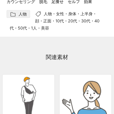
カウンセリング 脱毛 足痩せ セルフ 効果
shoppingmode
folder
人物
・
女性
・
身体
・
上半身
・
人物
顔
・
正面
・
10代
・
20代
・
30代
・
40
代
・
50代
・
1人
・
美容
関連素材