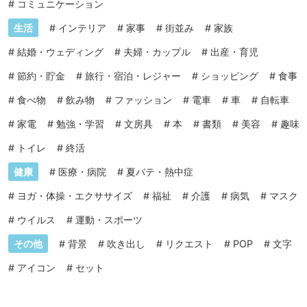
#
コミュニケーション
生活
#
インテリア
#
家事
#
街並み
#
家族
#
結婚・ウェディング
#
夫婦・カップル
#
出産・育児
#
節約・貯金
#
旅行・宿泊・レジャー
#
ショッピング
#
食事
#
食べ物
#
飲み物
#
ファッション
#
電車
#
車
#
自転車
#
家電
#
勉強・学習
#
文房具
#
本
#
書類
#
美容
#
趣味
#
トイレ
#
終活
健康
#
医療・病院
#
夏バテ・熱中症
#
ヨガ・体操・エクササイズ
#
福祉
#
介護
#
病気
#
マスク
#
ウイルス
#
運動・スポーツ
その他
#
背景
#
吹き出し
#
リクエスト
#
POP
#
文字
#
アイコン
#
セット