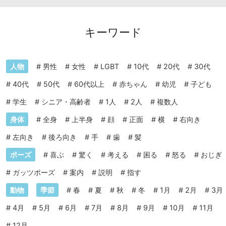
キーワード
人物
#
男性
#
女性
#
LGBT
#
10代
#
20代
#
30代
#
40代
#
50代
#
60代以上
#
赤ちゃん
#
幼児
#
子ども
#
学生
#
シニア・高齢者
#
1人
#
2人
#
複数人
身体
#
全身
#
上半身
#
顔
#
正面
#
横
#
右向き
#
左向き
#
後ろ向き
#
手
#
歯
#
髪
ポーズ
#
喜ぶ
#
驚く
#
考える
#
困る
#
怒る
#
おじぎ
#
ガッツポーズ
#
案内
#
説明
#
指す
動物
季節
#
春
#
夏
#
秋
#
冬
#
1月
#
2月
#
3月
#
4月
#
5月
#
6月
#
7月
#
8月
#
9月
#
10月
#
11月
#
12月