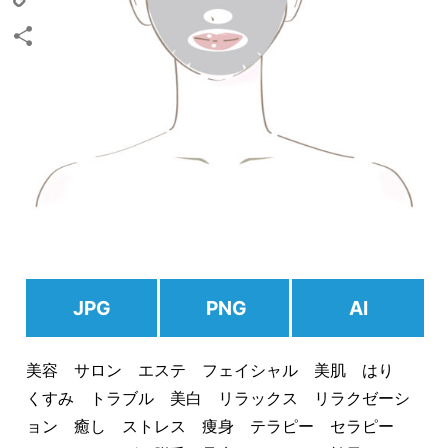
Copy
Link
共
有
JPG
PNG
AI
美容 サロン エステ フェイシャル 美肌 はり
くすみ トラブル 美白 リラックス リラクゼーシ
ョン 癒し ストレス 痩身 テラピー セラピー