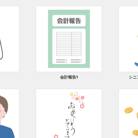
会計報告1
シニ