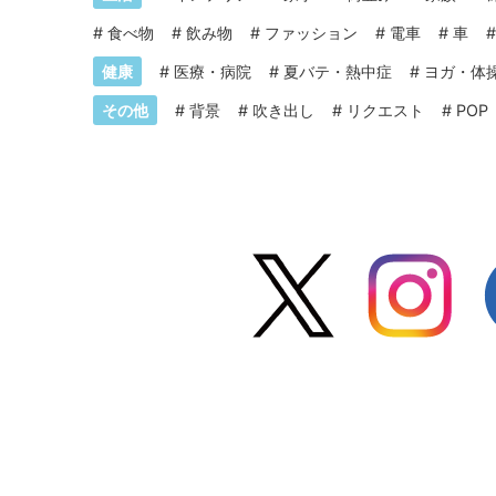
#
食べ物
#
飲み物
#
ファッション
#
電車
#
車
健康
#
医療・病院
#
夏バテ・熱中症
#
ヨガ・体
その他
#
背景
#
吹き出し
#
リクエスト
#
POP