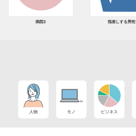
病院2
指差しする男性
人物
モノ
ビジネス