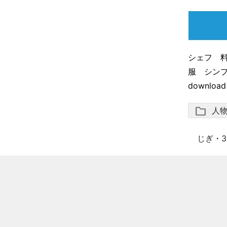
シェフ 
服 シンプ
downloa
folder
人
じぎ
・