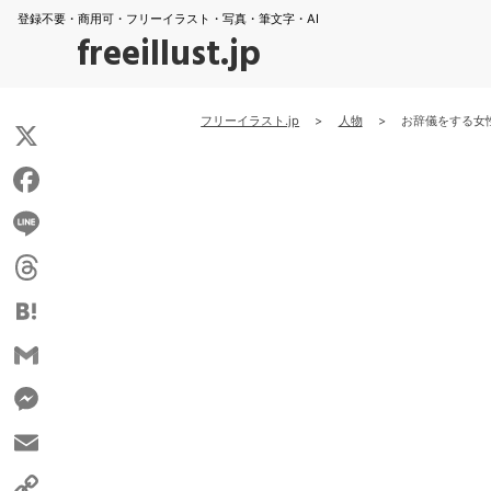
登録不要・商用可・フリーイラスト・写真・筆文字・AI
freeillust.jp
フリーイラスト.jp
>
人物
>
お辞儀をする女
X
Facebook
Line
Threads
Hatena
Gmail
Messenger
Email