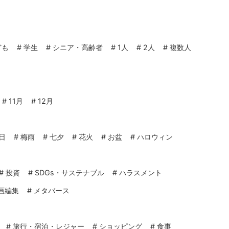
ども
#
学生
#
シニア・高齢者
#
1人
#
2人
#
複数人
#
11月
#
12月
日
#
梅雨
#
七夕
#
花火
#
お盆
#
ハロウィン
#
投資
#
SDGs・サステナブル
#
ハラスメント
画編集
#
メタバース
#
旅行・宿泊・レジャー
#
ショッピング
#
食事