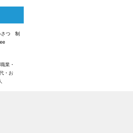
いさつ 制
ee
・
職業
・
0代
・
お
人