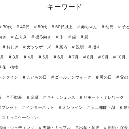
キーワード
#
30代
#
40代
#
50代
#
60代以上
#
赤ちゃん
#
幼児
#
子
向き
#
左向き
#
後ろ向き
#
手
#
歯
#
髪
#
おじぎ
#
ガッツポーズ
#
案内
#
説明
#
指す
2月
#
3月
#
4月
#
5月
#
6月
#
7月
#
8月
#
9月
#
10月
#
花・植物
レンタイン
#
こどもの日
#
ゴールデンウィーク
#
母の日
#
父の
報
#
不動産
#
金融
#
キャッシュレス
#
リモート・テレワーク
タブレット
#
インターネット
#
オンライン
#
人工知能・AI
#
動
#
コミュニケーション
結婚・ウェディング
#
夫婦・カップル
#
出産・育児
#
節約・貯金