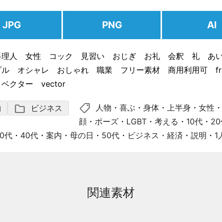
JPG
PNG
AI
料理人 女性 コック 見習い おじぎ お礼 会釈 礼 あ
ル オシャレ おしゃれ 職業 フリー素材 商用利用可 fr
d ベクター vector
shoppingmode
folder
人物
・
喜ぶ
・
身体
・
上半身
・
女性
物
ビジネス
顔
・
ポーズ
・
LGBT
・
考える
・
10代
・
2
30代
・
40代
・
案内
・
母の日
・
50代
・
ビジネス・経済
・
説明
・
1
関連素材