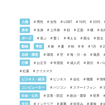
人物
#
男性
#
女性
#
LGBT
#
10代
#
20代
身体
#
全身
#
上半身
#
顔
#
正面
#
横
#
右
ポーズ
#
喜ぶ
#
驚く
#
考える
#
困る
#
怒る
動物
季節
#
春
#
夏
#
秋
#
冬
#
1月
#
自然・環境
#
環境
#
空
#
海・川・水
#
風景
行事
#
お正月
#
年賀状
#
成人式
#
節分
#
バ
#
紅葉
#
クリスマス
ビジネス・経済
#
ビジネス
#
会社
#
職業
#
情
コンピューター
#
パソコン
#
スマートフォン
#
社会・公共
#
災害・防災
#
政治・選挙
#
世界
生活
#
インテリア
#
家事
#
街並み
#
家族
#