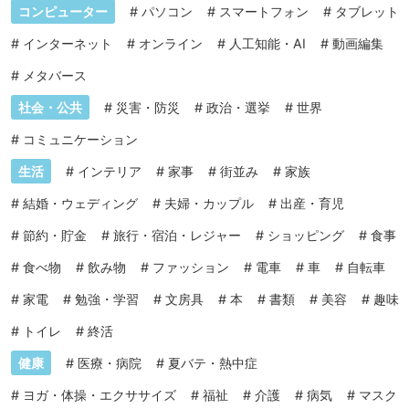
コンピューター
#
パソコン
#
スマートフォン
#
タブレット
#
インターネット
#
オンライン
#
人工知能・AI
#
動画編集
#
メタバース
社会・公共
#
災害・防災
#
政治・選挙
#
世界
#
コミュニケーション
生活
#
インテリア
#
家事
#
街並み
#
家族
#
結婚・ウェディング
#
夫婦・カップル
#
出産・育児
#
節約・貯金
#
旅行・宿泊・レジャー
#
ショッピング
#
食事
#
食べ物
#
飲み物
#
ファッション
#
電車
#
車
#
自転車
#
家電
#
勉強・学習
#
文房具
#
本
#
書類
#
美容
#
趣味
#
トイレ
#
終活
健康
#
医療・病院
#
夏バテ・熱中症
#
ヨガ・体操・エクササイズ
#
福祉
#
介護
#
病気
#
マスク