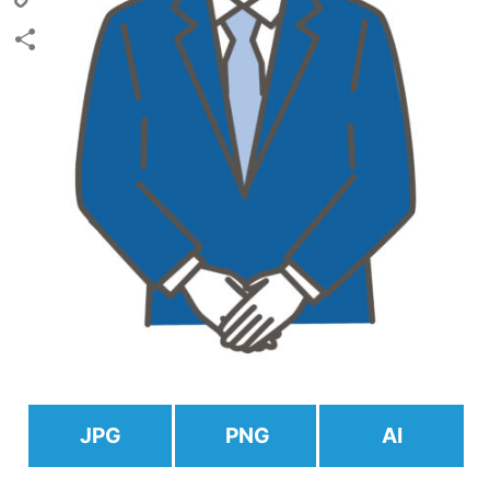
Copy
Link
共
有
JPG
PNG
AI