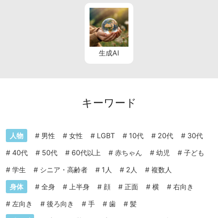
生成AI
キーワード
人物
#
男性
#
女性
#
LGBT
#
10代
#
20代
#
30代
#
40代
#
50代
#
60代以上
#
赤ちゃん
#
幼児
#
子ども
#
学生
#
シニア・高齢者
#
1人
#
2人
#
複数人
身体
#
全身
#
上半身
#
顔
#
正面
#
横
#
右向き
#
左向き
#
後ろ向き
#
手
#
歯
#
髪