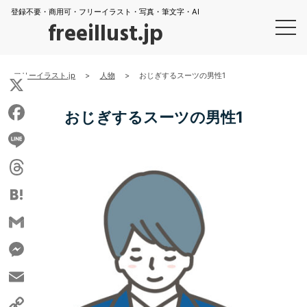
登録不要・商用可・フリーイラスト・写真・筆文字・AI
freeillust.jp
フリーイラスト.jp
>
人物
>
おじぎするスーツの男性1
X
おじぎするスーツの男性1
Facebook
Line
Threads
Hatena
Gmail
Messenger
Email