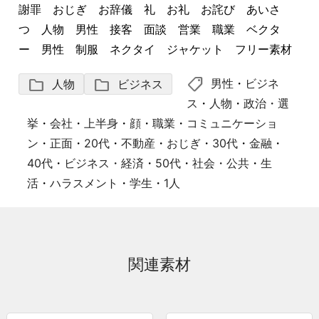
謝罪 おじぎ お辞儀 礼 お礼 お詫び あいさ
つ 人物 男性 接客 面談 営業 職業 ベクタ
ー 男性 制服 ネクタイ ジャケット フリー素材
shoppingmode
folder
folder
男性
・
ビジネ
人物
ビジネス
ス
・
人物
・
政治・選
挙
・
会社
・
上半身
・
顔
・
職業
・
コミュニケーショ
ン
・
正面
・
20代
・
不動産
・
おじぎ
・
30代
・
金融
・
40代
・
ビジネス・経済
・
50代
・
社会・公共
・
生
活
・
ハラスメント
・
学生
・
1人
関連素材