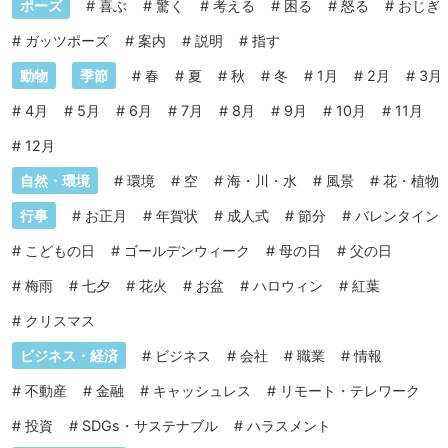
ポーズ
#
喜ぶ
#
驚く
#
考える
#
困る
#
怒る
#
おじぎ
#
ガッツポーズ
#
案内
#
説明
#
指す
動物
季節
#
春
#
夏
#
秋
#
冬
#
1月
#
2月
#
3月
#
4月
#
5月
#
6月
#
7月
#
8月
#
9月
#
10月
#
11月
#
12月
自然・環境
#
環境
#
空
#
海・川・水
#
風景
#
花・植物
行事
#
お正月
#
年賀状
#
成人式
#
節分
#
バレンタイン
#
こどもの日
#
ゴールデンウィーク
#
母の日
#
父の日
#
梅雨
#
七夕
#
花火
#
お盆
#
ハロウィン
#
紅葉
#
クリスマス
ビジネス・経済
#
ビジネス
#
会社
#
職業
#
情報
#
不動産
#
金融
#
キャッシュレス
#
リモート・テレワーク
#
投資
#
SDGs・サステナブル
#
ハラスメント