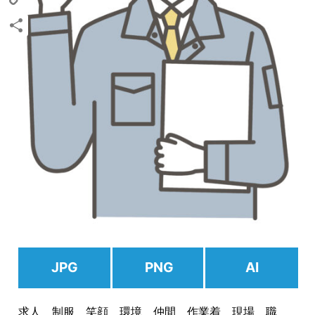
Copy
Link
共
有
JPG
PNG
AI
求人 制服 笑顔 環境 仲間 作業着 現場 職