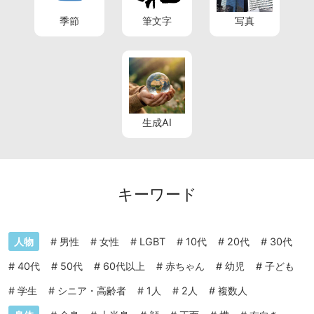
季節
筆文字
写真
生成AI
キーワード
人物
#
男性
#
女性
#
LGBT
#
10代
#
20代
#
30代
#
40代
#
50代
#
60代以上
#
赤ちゃん
#
幼児
#
子ども
#
学生
#
シニア・高齢者
#
1人
#
2人
#
複数人