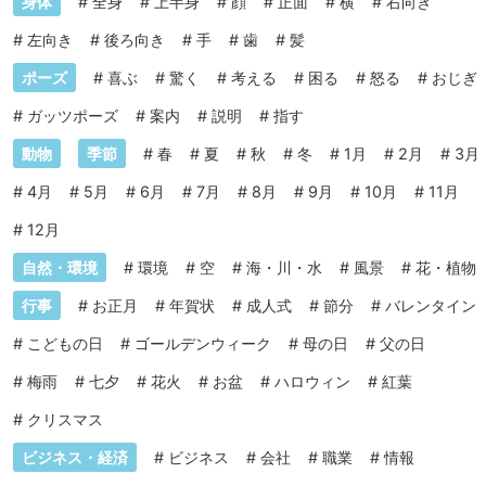
身体
#
全身
#
上半身
#
顔
#
正面
#
横
#
右向き
#
左向き
#
後ろ向き
#
手
#
歯
#
髪
ポーズ
#
喜ぶ
#
驚く
#
考える
#
困る
#
怒る
#
おじぎ
#
ガッツポーズ
#
案内
#
説明
#
指す
動物
季節
#
春
#
夏
#
秋
#
冬
#
1月
#
2月
#
3月
#
4月
#
5月
#
6月
#
7月
#
8月
#
9月
#
10月
#
11月
#
12月
自然・環境
#
環境
#
空
#
海・川・水
#
風景
#
花・植物
行事
#
お正月
#
年賀状
#
成人式
#
節分
#
バレンタイン
#
こどもの日
#
ゴールデンウィーク
#
母の日
#
父の日
#
梅雨
#
七夕
#
花火
#
お盆
#
ハロウィン
#
紅葉
#
クリスマス
ビジネス・経済
#
ビジネス
#
会社
#
職業
#
情報