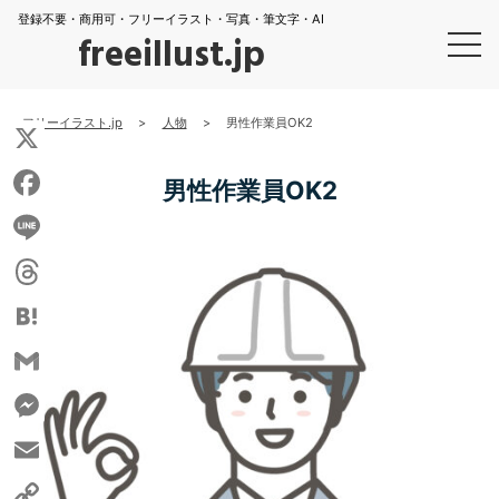
登録不要・商用可・フリーイラスト・写真・筆文字・AI
freeillust.jp
フリーイラスト.jp
>
人物
>
男性作業員OK2
X
男性作業員OK2
Facebook
Line
Threads
Hatena
Gmail
Messenger
Email