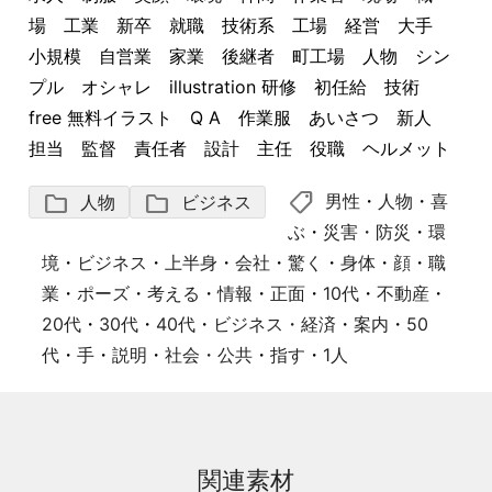
場 工業 新卒 就職 技術系 工場 経営 大手
小規模 自営業 家業 後継者 町工場 人物 シン
プル オシャレ illustration 研修 初任給 技術
free 無料イラスト Q A 作業服 あいさつ 新人
担当 監督 責任者 設計 主任 役職 ヘルメット
shoppingmode
folder
folder
男性
・
人物
・
喜
人物
ビジネス
ぶ
・
災害・防災
・
環
境
・
ビジネス
・
上半身
・
会社
・
驚く
・
身体
・
顔
・
職
業
・
ポーズ
・
考える
・
情報
・
正面
・
10代
・
不動産
・
20代
・
30代
・
40代
・
ビジネス・経済
・
案内
・
50
代
・
手
・
説明
・
社会・公共
・
指す
・
1人
関連素材