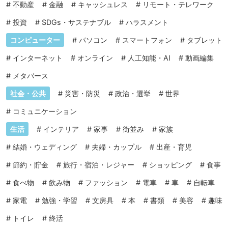
#
不動産
#
金融
#
キャッシュレス
#
リモート・テレワーク
#
投資
#
SDGs・サステナブル
#
ハラスメント
コンピューター
#
パソコン
#
スマートフォン
#
タブレット
#
インターネット
#
オンライン
#
人工知能・AI
#
動画編集
#
メタバース
社会・公共
#
災害・防災
#
政治・選挙
#
世界
#
コミュニケーション
生活
#
インテリア
#
家事
#
街並み
#
家族
#
結婚・ウェディング
#
夫婦・カップル
#
出産・育児
#
節約・貯金
#
旅行・宿泊・レジャー
#
ショッピング
#
食事
#
食べ物
#
飲み物
#
ファッション
#
電車
#
車
#
自転車
#
家電
#
勉強・学習
#
文房具
#
本
#
書類
#
美容
#
趣味
#
トイレ
#
終活