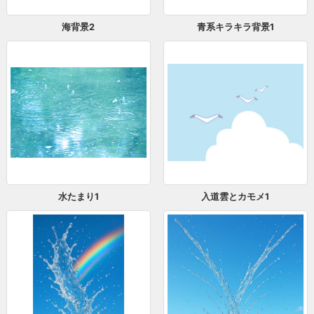
海背景2
青系キラキラ背景1
水たまり1
入道雲とカモメ1