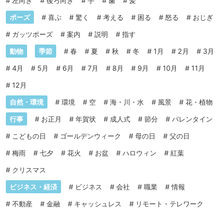
#
左向き
#
後ろ向き
#
手
#
歯
#
髪
ポーズ
#
喜ぶ
#
驚く
#
考える
#
困る
#
怒る
#
おじぎ
#
ガッツポーズ
#
案内
#
説明
#
指す
動物
季節
#
春
#
夏
#
秋
#
冬
#
1月
#
2月
#
3月
#
4月
#
5月
#
6月
#
7月
#
8月
#
9月
#
10月
#
11月
#
12月
自然・環境
#
環境
#
空
#
海・川・水
#
風景
#
花・植物
行事
#
お正月
#
年賀状
#
成人式
#
節分
#
バレンタイン
#
こどもの日
#
ゴールデンウィーク
#
母の日
#
父の日
#
梅雨
#
七夕
#
花火
#
お盆
#
ハロウィン
#
紅葉
#
クリスマス
ビジネス・経済
#
ビジネス
#
会社
#
職業
#
情報
#
不動産
#
金融
#
キャッシュレス
#
リモート・テレワーク