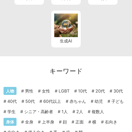
生成AI
キーワード
人物
#
男性
#
女性
#
LGBT
#
10代
#
20代
#
30代
#
40代
#
50代
#
60代以上
#
赤ちゃん
#
幼児
#
子ども
#
学生
#
シニア・高齢者
#
1人
#
2人
#
複数人
身体
#
全身
#
上半身
#
顔
#
正面
#
横
#
右向き