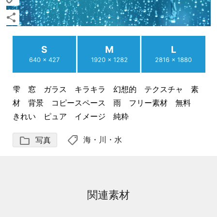
Copy
Link
共
有
S
M
L
640 × 427
1920 × 1282
2816 × 1880
雫 窓 ガラス キラキラ 幻想的 テクスチャ 素
材 背景 コピースペース 雨 フリー素材 無料
きれい ピュア イメージ 純粋
shoppingmode
folder
海・川・水
写真
関連素材