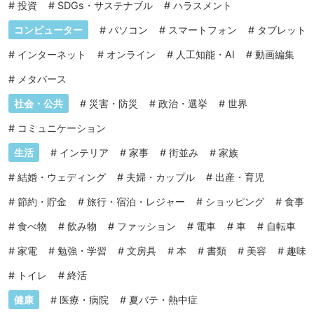
#
投資
#
SDGs・サステナブル
#
ハラスメント
コンピューター
#
パソコン
#
スマートフォン
#
タブレット
#
インターネット
#
オンライン
#
人工知能・AI
#
動画編集
#
メタバース
社会・公共
#
災害・防災
#
政治・選挙
#
世界
#
コミュニケーション
生活
#
インテリア
#
家事
#
街並み
#
家族
#
結婚・ウェディング
#
夫婦・カップル
#
出産・育児
#
節約・貯金
#
旅行・宿泊・レジャー
#
ショッピング
#
食事
#
食べ物
#
飲み物
#
ファッション
#
電車
#
車
#
自転車
#
家電
#
勉強・学習
#
文房具
#
本
#
書類
#
美容
#
趣味
#
トイレ
#
終活
健康
#
医療・病院
#
夏バテ・熱中症