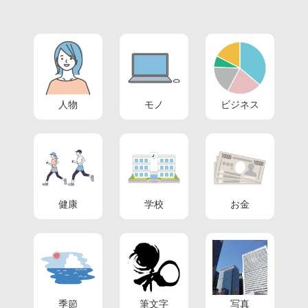
人物
モノ
ビジネス
健康
学校
お金
季節
筆文字
写真