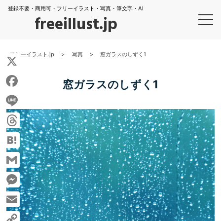
登録不要・商用可・フリーイラスト・写真・筆文字・AI
freeillust.jp
フリーイラスト.jp
>
写真
>
窓ガラスのしずく1
X
窓ガラスのしずく1
Facebook
Line
Threads
Hatena
Gmail
Messenger
Email