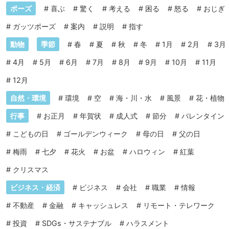
ポーズ
#
喜ぶ
#
驚く
#
考える
#
困る
#
怒る
#
おじぎ
#
ガッツポーズ
#
案内
#
説明
#
指す
動物
季節
#
春
#
夏
#
秋
#
冬
#
1月
#
2月
#
3月
#
4月
#
5月
#
6月
#
7月
#
8月
#
9月
#
10月
#
11月
#
12月
自然・環境
#
環境
#
空
#
海・川・水
#
風景
#
花・植物
行事
#
お正月
#
年賀状
#
成人式
#
節分
#
バレンタイン
#
こどもの日
#
ゴールデンウィーク
#
母の日
#
父の日
#
梅雨
#
七夕
#
花火
#
お盆
#
ハロウィン
#
紅葉
#
クリスマス
ビジネス・経済
#
ビジネス
#
会社
#
職業
#
情報
#
不動産
#
金融
#
キャッシュレス
#
リモート・テレワーク
#
投資
#
SDGs・サステナブル
#
ハラスメント