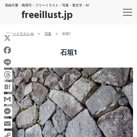
登録不要・商用可・フリーイラスト・写真・筆文字・AI
freeillust.jp
フリーイラスト.jp
>
写真
>
石垣1
X
石垣1
Facebook
Line
Threads
Hatena
Gmail
Messenger
Email