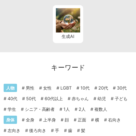
生成AI
キーワード
人物
#
男性
#
女性
#
LGBT
#
10代
#
20代
#
30代
#
40代
#
50代
#
60代以上
#
赤ちゃん
#
幼児
#
子ども
#
学生
#
シニア・高齢者
#
1人
#
2人
#
複数人
身体
#
全身
#
上半身
#
顔
#
正面
#
横
#
右向き
#
左向き
#
後ろ向き
#
手
#
歯
#
髪