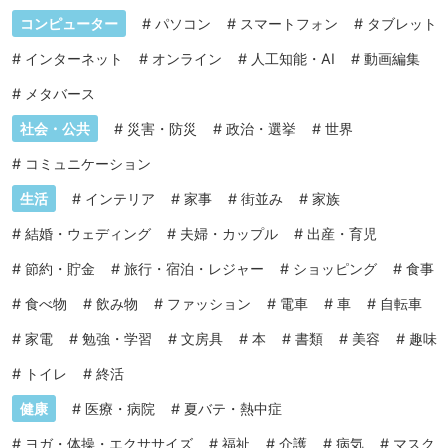
コンピューター
#
パソコン
#
スマートフォン
#
タブレット
#
インターネット
#
オンライン
#
人工知能・AI
#
動画編集
#
メタバース
社会・公共
#
災害・防災
#
政治・選挙
#
世界
#
コミュニケーション
生活
#
インテリア
#
家事
#
街並み
#
家族
#
結婚・ウェディング
#
夫婦・カップル
#
出産・育児
#
節約・貯金
#
旅行・宿泊・レジャー
#
ショッピング
#
食事
#
食べ物
#
飲み物
#
ファッション
#
電車
#
車
#
自転車
#
家電
#
勉強・学習
#
文房具
#
本
#
書類
#
美容
#
趣味
#
トイレ
#
終活
健康
#
医療・病院
#
夏バテ・熱中症
#
ヨガ・体操・エクササイズ
#
福祉
#
介護
#
病気
#
マスク