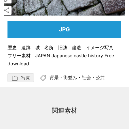
Copy
Link
共
有
JPG
歴史 遺跡 城 名所 旧跡 建造 イメージ写真
フリー素材 JAPAN Japanese castle history Free
download
shoppingmode
folder
背景
・
街並み
・
社会・公共
写真
関連素材