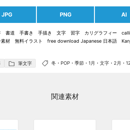
JPG
PNG
AI
 書道 手書き 手描き 文字 習字 カリグラフィー calligr
材 無料イラスト free download Japanese 日本語 Kan
shoppingmode
folder
冬
・
POP
・
季節
・
1月
・
文字
・
2月
・
1
節
筆文字
関連素材