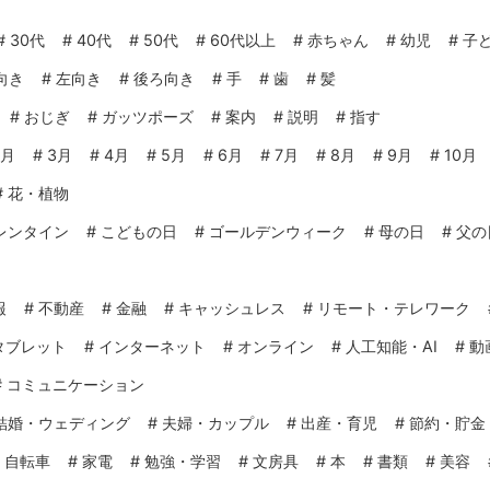
#
30代
#
40代
#
50代
#
60代以上
#
赤ちゃん
#
幼児
#
子
向き
#
左向き
#
後ろ向き
#
手
#
歯
#
髪
#
おじぎ
#
ガッツポーズ
#
案内
#
説明
#
指す
2月
#
3月
#
4月
#
5月
#
6月
#
7月
#
8月
#
9月
#
10月
#
花・植物
レンタイン
#
こどもの日
#
ゴールデンウィーク
#
母の日
#
父の
報
#
不動産
#
金融
#
キャッシュレス
#
リモート・テレワーク
タブレット
#
インターネット
#
オンライン
#
人工知能・AI
#
動
#
コミュニケーション
結婚・ウェディング
#
夫婦・カップル
#
出産・育児
#
節約・貯金
#
自転車
#
家電
#
勉強・学習
#
文房具
#
本
#
書類
#
美容