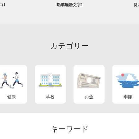
コ1
熟年離婚文字1
良
カテゴリー
健康
学校
お金
季節
キーワード