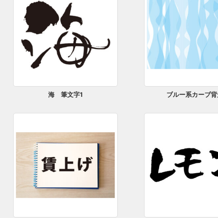
海 筆文字1
ブルー系カーブ背