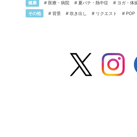
健康
#
医療・病院
#
夏バテ・熱中症
#
ヨガ・体
その他
#
背景
#
吹き出し
#
リクエスト
#
POP