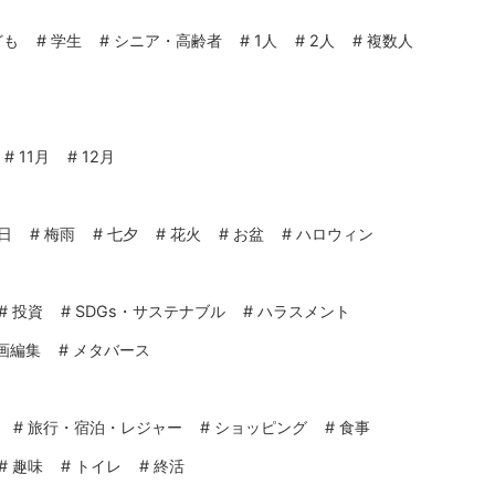
ども
#
学生
#
シニア・高齢者
#
1人
#
2人
#
複数人
#
11月
#
12月
日
#
梅雨
#
七夕
#
花火
#
お盆
#
ハロウィン
#
投資
#
SDGs・サステナブル
#
ハラスメント
画編集
#
メタバース
#
旅行・宿泊・レジャー
#
ショッピング
#
食事
#
趣味
#
トイレ
#
終活