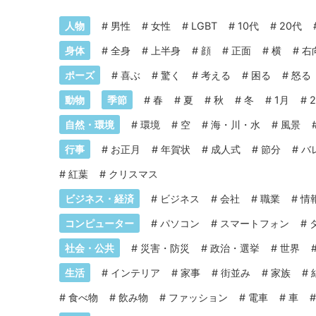
人物
#
男性
#
女性
#
LGBT
#
10代
#
20代
身体
#
全身
#
上半身
#
顔
#
正面
#
横
#
右
ポーズ
#
喜ぶ
#
驚く
#
考える
#
困る
#
怒る
動物
季節
#
春
#
夏
#
秋
#
冬
#
1月
#
自然・環境
#
環境
#
空
#
海・川・水
#
風景
行事
#
お正月
#
年賀状
#
成人式
#
節分
#
バ
#
紅葉
#
クリスマス
ビジネス・経済
#
ビジネス
#
会社
#
職業
#
情
コンピューター
#
パソコン
#
スマートフォン
#
社会・公共
#
災害・防災
#
政治・選挙
#
世界
生活
#
インテリア
#
家事
#
街並み
#
家族
#
#
食べ物
#
飲み物
#
ファッション
#
電車
#
車