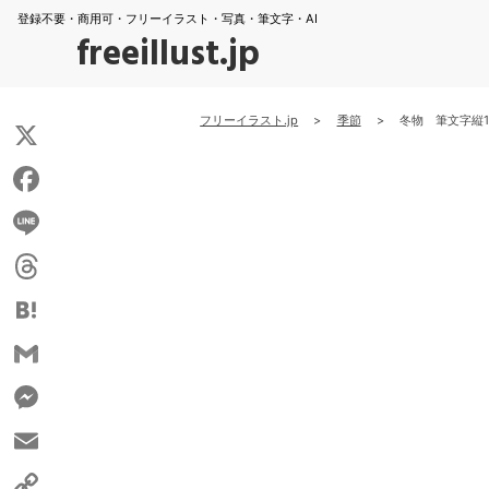
登録不要・商用可・フリーイラスト・写真・筆文字・AI
freeillust.jp
フリーイラスト.jp
>
季節
>
冬物 筆文字縦1
X
Facebook
Line
Threads
Hatena
Gmail
Messenger
Email