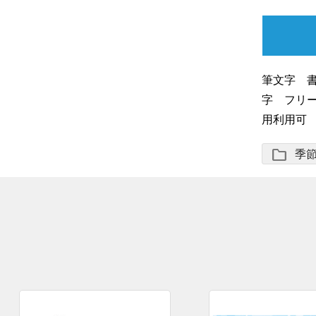
筆文字 書
字 フリー素
用利用可
folder
季